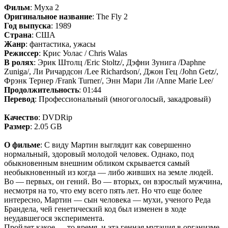
Фильм
: Муха 2
Оригинальное название
: The Fly 2
Год выпуска
: 1989
Страна
: США
Жанр
: фантастика, ужасы
Режиссер
: Крис Уолас / Chris Walas
В ролях
: Эрик Штолц /Eric Stoltz/, Дэфни Зунига /Daphne
Zuniga/, Ли Ричардсон /Lee Richardson/, Джон Гец /John Getz/,
Фрэнк Тернер /Frank Turner/, Энн Мари Ли /Anne Marie Lee/
Продолжительность
: 01:44
Перевод
: Профессиональный (многоголосый, закадровый)
Качество
: DVDRip
Размер
: 2.05 GB
О фильме
: С виду Мартин выглядит как совершенно
нормальный, здоровый молодой человек. Однако, под
обыкновенным внешним обликом скрывается самый
необыкновенный из когда — либо живших на земле людей.
Во — первых, он гений. Во — вторых, он взрослый мужчина,
несмотря на то, что ему всего пять лет. Но что еще более
интересно, Мартин — сын человека — мухи, ученого Реда
Брандела, чей генетический код был изменен в ходе
неудавшегося эксперимента.
Пройдет какое — то время, и эта генная мутация в организме