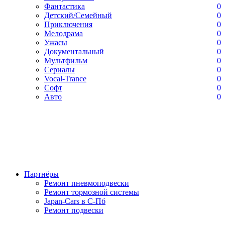
Фантастика
0
Детский/Семейный
0
Приключения
0
Мелодрама
0
Ужасы
0
Документальный
0
Мультфильм
0
Сериалы
0
Vocal-Trance
0
Софт
0
Авто
0
Партнёры
Ремонт пневмоподвески
Ремонт тормозной системы
Japan-Cars в С-Пб
Ремонт подвески