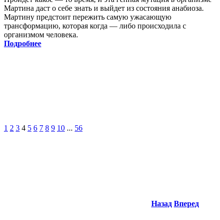
Мартина даст о себе знать и выйдет из состояния анабиоза.
Мартину предстоит пережить самую ужасающую
трансформацию, которая когда — либо происходила с
организмом человека.
Подробнее
1
2
3
4
5
6
7
8
9
10
...
56
Назад
Вперед