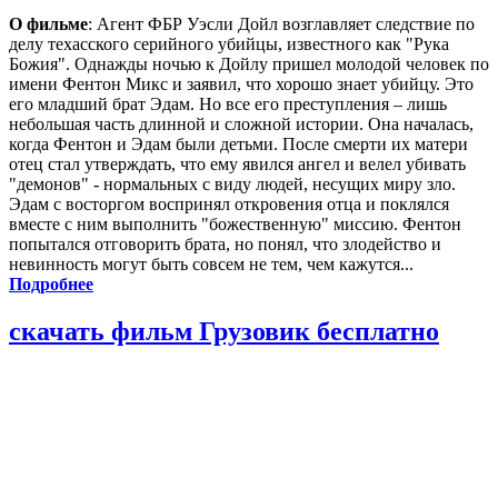
О фильме
: Агент ФБР Уэсли Дойл возглавляет следствие по
делу техасского серийного убийцы, известного как "Рука
Божия". Однажды ночью к Дойлу пришел молодой человек по
имени Фентон Микс и заявил, что хорошо знает убийцу. Это
его младший брат Эдам. Но все его преступления – лишь
небольшая часть длинной и сложной истории. Она началась,
когда Фентон и Эдам были детьми. После смерти их матери
отец стал утверждать, что ему явился ангел и велел убивать
"демонов" - нормальных с виду людей, несущих миру зло.
Эдам с восторгом воспринял откровения отца и поклялся
вместе с ним выполнить "божественную" миссию. Фентон
попытался отговорить брата, но понял, что злодейство и
невинность могут быть совсем не тем, чем кажутся...
Подробнее
скачать фильм Грузовик бесплатно