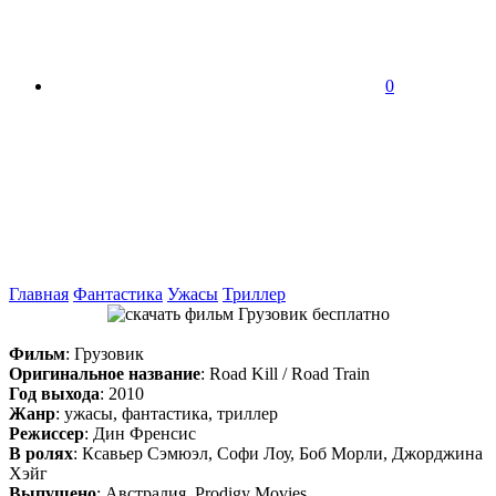
0
Главная
Фантастика
Ужасы
Триллер
Фильм
: Грузовик
Оригинальное название
: Road Kill / Road Train
Год выхода
: 2010
Жанр
: ужасы, фантастика, триллер
Режиссер
: Дин Френсис
В ролях
: Ксавьер Сэмюэл, Софи Лоу, Боб Морли, Джорджина
Хэйг
Выпущено
: Австралия, Prodigy Movies