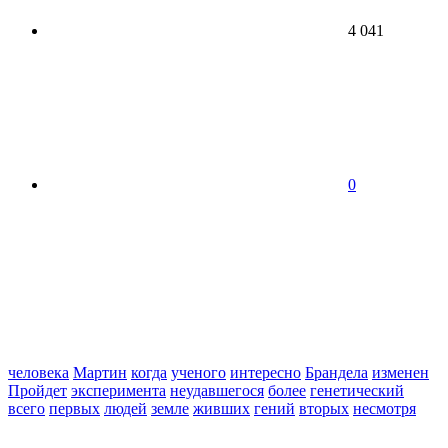
4 041
0
человека
Мартин
когда
ученого
интересно
Брандела
изменен
Пройдет
эксперимента
неудавшегося
более
генетический
всего
первых
людей
земле
живших
гений
вторых
несмотря