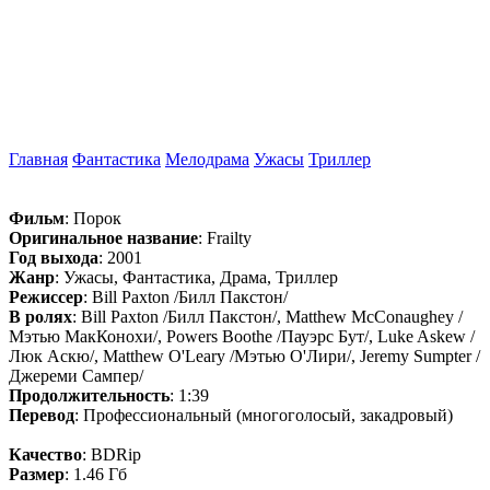
Главная
Фантастика
Мелодрама
Ужасы
Триллер
Фильм
: Порок
Оригинальное название
: Frailty
Год выхода
: 2001
Жанр
: Ужасы, Фантастика, Драма, Триллер
Режиссер
: Bill Paxton /Билл Пакстон/
В ролях
: Bill Paxton /Билл Пакстон/, Matthew McConaughey /
Мэтью МакКонохи/, Powers Boothe /Пауэрс Бут/, Luke Askew /
Люк Аскю/, Matthew O'Leary /Мэтью О'Лири/, Jeremy Sumpter /
Джереми Сампер/
Продолжительность
: 1:39
Перевод
: Профессиональный (многоголосый, закадровый)
Качество
: BDRip
Размер
: 1.46 Гб