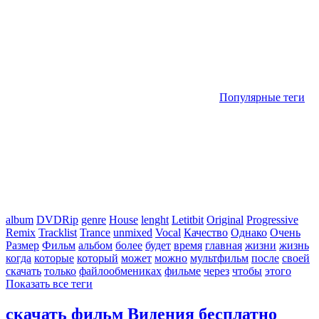
Популярные теги
album
DVDRip
genre
House
lenght
Letitbit
Original
Progressive
Remix
Tracklist
Trance
unmixed
Vocal
Качество
Однако
Очень
Размер
Фильм
альбом
более
будет
время
главная
жизни
жизнь
когда
которые
который
может
можно
мультфильм
после
своей
скачать
только
файлообмениках
фильме
через
чтобы
этого
Показать все теги
скачать фильм Видения бесплатно