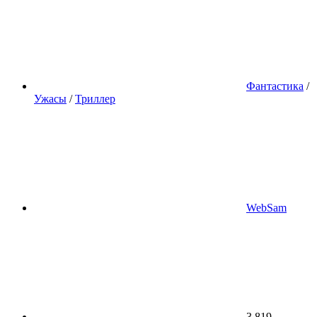
Фантастика
/
Ужасы
/
Триллер
WebSam
3 819