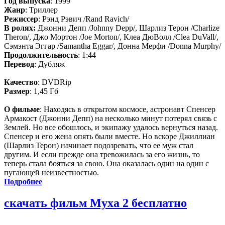
Год выпуска
: 1999
Жанр
: Триллер
Режиссер
: Рэнд Рэвич /Rand Ravich/
В ролях:
Джонни Депп /Johnny Depp/, Шарлиз Терон /Charlize
Theron/, Джо Мортон /Joe Morton/, Клеа ДюВолл /Clea DuVall/,
Сэмэнта Эггар /Samantha Eggar/, Донна Мерфи /Donna Murphy/
Продолжительность
: 1:44
Перевод
: Дубляж
Качество
: DVDRip
Размер
: 1,45 Гб
О фильме
: Находясь в открытом космосе, астронавт Спенсер
Армакост (Джонни Депп) на несколько минут потерял связь с
Землей. Но все обошлось, и экипажу удалось вернуться назад.
Спенсер и его жена опять были вместе. Но вскоре Джиллиан
(Шарлиз Терон) начинает подозревать, что ее муж стал
другим. И если прежде она тревожилась за его жизнь, то
теперь стала бояться за свою. Она оказалась один на один с
пугающей неизвестностью.
Подробнее
скачать фильм Муха 2 бесплатно