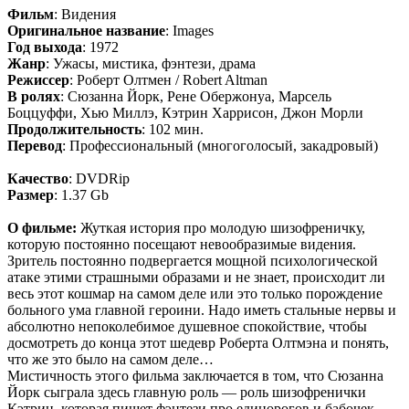
Фильм
: Видения
Оригинальное название
: Images
Год выхода
: 1972
Жанр
: Ужасы, мистика, фэнтези, драма
Режиссер
: Роберт Олтмен / Robert Altman
В ролях
: Сюзанна Йорк, Рене Обержонуа, Марсель
Боццуффи, Хью Миллэ, Кэтрин Харрисон, Джон Морли
Продолжительность
: 102 мин.
Перевод
: Профессиональный (многоголосый, закадровый)
Качество
: DVDRip
Размер
: 1.37 Gb
О фильме:
Жуткая история про молодую шизофреничку,
которую постоянно посещают невообразимые видения.
Зритель постоянно подвергается мощной психологической
атаке этими страшными образами и не знает, происходит ли
весь этот кошмар на самом деле или это только порождение
больного ума главной героини. Надо иметь стальные нервы и
абсолютно непоколебимое душевное спокойствие, чтобы
досмотреть до конца этот шедевр Роберта Олтмэна и понять,
что же это было на самом деле…
Мистичность этого фильма заключается в том, что Сюзанна
Йорк сыграла здесь главную роль — роль шизофренички
Кэтрин, которая пишет фэнтези про единорогов и бабочек.