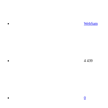
WebSam
4 439
0