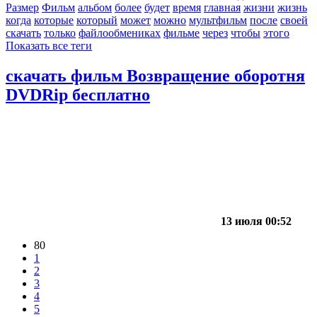
Размер
Фильм
альбом
более
будет
время
главная
жизни
жизнь
когда
которые
который
может
можно
мультфильм
после
своей
скачать
только
файлообмениках
фильме
через
чтобы
этого
Показать все теги
скачать фильм Возвращение оборотня
DVDRip бесплатно
13 июля 00:52
80
1
2
3
4
5