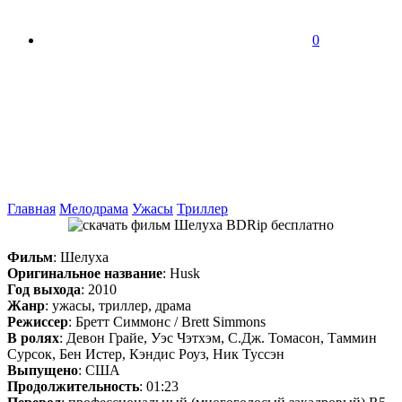
0
Главная
Мелодрама
Ужасы
Триллер
Фильм
: Шелуха
Оригинальное название
: Husk
Год выхода
: 2010
Жанр
: ужасы, триллер, драма
Режиссер
: Бретт Симмонс / Brett Simmons
В ролях
: Девон Грайе, Уэс Чэтхэм, С.Дж. Томасон, Таммин
Сурсок, Бен Истер, Кэндис Роуз, Ник Туссэн
Выпущено
: США
Продолжительность
: 01:23