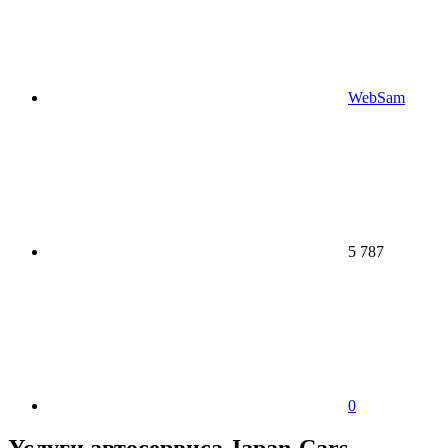
WebSam
5 787
0