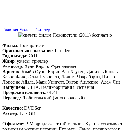
Главная
Ужасы
Триллер
Фильм
: Пожиратели
Оригинальное название
: Intruders
Год выхода
: 2011
Жанр
: ужасы, триллер
Режиссер
: Хуан Карлос Фреснадильо
В ролях
: Клайв Оуэн, Кэрис Ван Хаутен, Даниэль Брюль,
Керри Фокс, Элла Пурнелла, Лолита Чакрабарти, Пилар
Лопес де Айяла, Марк Уингетт, Эктор Альтерио, Адам Лиз
Выпущено
: США, Великобритания, Испания
Продолжительность
: 01:41
Перевод
: Любительский (многоголосый)
Качество
: DVDScr
Размер
: 1.17 GB
О фильме
: В Мадриде 8-летний мальчик Хуан рассказывает
родителям жуткие истории. Его мать, Луиза, предполагает,