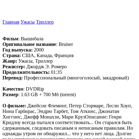
Главная
Ужасы
Триллер
Фильм
: Вышибала
Оригинальное название
: Bruiser
Год выпуска:
2000
Страна:
США, Канада, Франция
Жанр:
Ужасы, Триллер
Режиссер:
Джордж Э. Ромеро
Продолжительность:
01:35
Перевод:
Профессиональный (многоголосый, закадровый)
Качество
: DVDRip
Размер
: 1.63 GB + 700 Мб (torrent)
О фильме:
Джейсон Флеминг, Петер Стормаре, Лесли Хоуп,
Нина Гарбирас, Эндрю Тарбет, Том Аткинс, Джонатан
Хиггинс, Джефф Монахэн, Мари КрузОписание: Генри
Кридлоу всегда пытался соответствовать... Он старался быть
сдержанным, следовать писаным и неписаным правилам. Но
однажды утром он обнаружил... что у него нет лица. Долгие