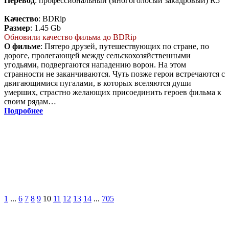
Перевод
: профессиональный (многоголосый закадровый) R5
Качество
: BDRip
Размер
: 1.45 Gb
Обновили качество фильма до BDRip
О фильме
: Пятеро друзей, путешествующих по стране, по
дороге, пролегающей между сельскохозяйственными
угодьями, подвергаются нападению ворон. На этом
странности не заканчиваются. Чуть позже герои встречаются с
двигающимися пугалами, в которых вселяются души
умерших, страстно желающих присоединить героев фильма к
своим рядам…
Подробнее
1
...
6
7
8
9
10
11
12
13
14
...
705