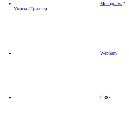
Мелодрама
/
Ужасы
/
Триллер
WebSam
5 383