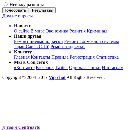
Невижу разницы
Голосовать
Результаты
Другие опросы...
Новости
О сайте
В мире
Экономика
Религия
Криминал
Наши друзья
Ремонт пневмоподвески
Ремонт тормозной системы
Japan-Cars в С-Пб
Ремонт подвески
Клиенту
Главная
Контакты
Правила
Регистрация
Статистика
Мы в Соц.сетях
вКонтакте
Facebook
Twitter
Одноклассники
Инстаграм
Copyright © 2004–2017
Vip-chat
All Rights Reserved.
Дизайн
Centroarts