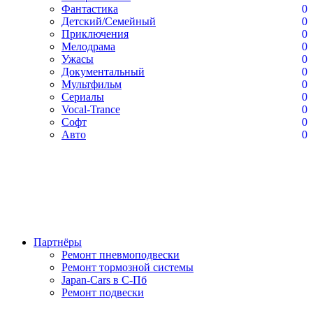
Фантастика
0
Детский/Семейный
0
Приключения
0
Мелодрама
0
Ужасы
0
Документальный
0
Мультфильм
0
Сериалы
0
Vocal-Trance
0
Софт
0
Авто
0
Партнёры
Ремонт пневмоподвески
Ремонт тормозной системы
Japan-Cars в С-Пб
Ремонт подвески