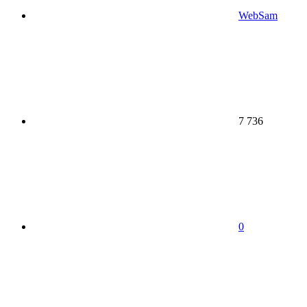
WebSam
7 736
0