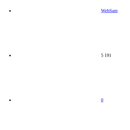
WebSam
5 191
0