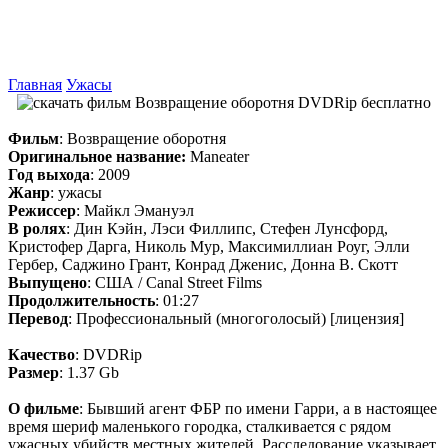
Главная
Ужасы
Фильм
: Возвращение оборотня
Оригинальное название:
Maneater
Год выхода
: 2009
Жанр
: ужасы
Режиссер
: Майкл Эмануэл
В ролях
: Дин Кэйн, Лэси Филлипс, Стефен Лунсфорд,
Кристофер Дарга, Николь Мур, Максимиллиан Роуг, Элли
Гербер, Саджино Грант, Конрад Дженис, Донна В. Скотт
Выпущено
: США / Canal Street Films
Продолжительность
: 01:27
Перевод
: Профессиональный (многоголосый) [лицензия]
Качество
: DVDRip
Размер
: 1.37 Gb
О фильме
: Бывший агент ФБР по имени Гарри, а в настоящее
время шериф маленького городка, сталкивается с рядом
ужасных убийств местных жителей. Расследование указывает