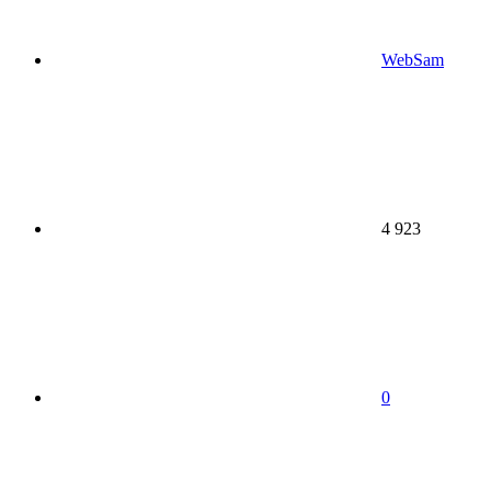
WebSam
4 923
0