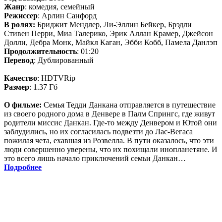
Жанр
: комедия, семейный
Режиссер
: Арлин Санфорд
В ролях:
Бриджит Мендлер, Ли-Эллин Бейкер, Брэдли
Стивен Перри, Миа Талерико, Эрик Аллан Крамер, Джейсон
Долли, Дебра Монк, Майкл Каган, Эбби Кобб, Памела Данлэп
Продолжительность
: 01:20
Перевод
: Дублированный
Качество
: HDTVRip
Размер
: 1.37 Гб
О фильме:
Семья Тедди Данкана отправляется в путешествие
из своего родного дома в Денвере в Палм Спрингс, где живут
родители миссис Данкан. Где-то между Денвером и Ютой они
заблудились, но их согласилась подвезти до Лас-Вегаса
пожилая чета, ехавшая из Розвелла. В пути оказалось, что эти
люди совершенно уверены, что их похищали инопланетяне. И
это всего лишь начало приключений семьи Данкан…
Подробнее