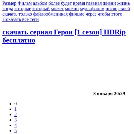
Размер
Фильм
альбом
более
будет
время
главная
жизни
жизнь
когда
которые
который
может
можно
мультфильм
после
своей
скачать
только
файлообмениках
фильме
через
чтобы
этого
Показать все теги
скачать сериал Герои [1 сезон] HDRip
бесплатно
8 января 20:29
0
1
2
3
4
5