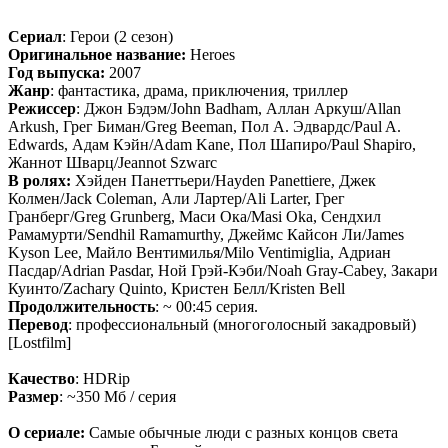
Сериал
: Герои (2 сезон)
Оригинальное название:
Heroes
Год выпуска:
2007
Жанр
: фантастика, драма, приключения, триллер
Режиссер
: Джон Бэдэм/John Badham, Аллан Аркуш/Allan
Arkush, Грег Биман/Greg Beeman, Пол А. Эдвардс/Paul A.
Edwards, Адам Кэйн/Adam Kane, Пол Шапиро/Paul Shapiro,
Жаннот Шварц/Jeannot Szwarc
В ролях:
Хэйден Панеттьери/Hayden Panettiere, Джек
Колмен/Jack Coleman, Али Лартер/Ali Larter, Грег
Гранберг/Greg Grunberg, Маси Ока/Masi Oka, Сендхил
Рамамурти/Sendhil Ramamurthy, Джеймс Кайсон Ли/James
Kyson Lee, Майло Вентимилья/Milo Ventimiglia, Адриан
Пасдар/Adrian Pasdar, Ной Грэй-Кэби/Noah Gray-Cabey, Закари
Куинто/Zachary Quinto, Кристен Белл/Kristen Bell
Продолжительность
: ~ 00:45 серия.
Перевод
: профессиональный (многоголосный закадровый)
[Lostfilm]
Качество
: HDRip
Размер
: ~350 Мб / серия
О сериале:
Самые обычные люди с разных концов света