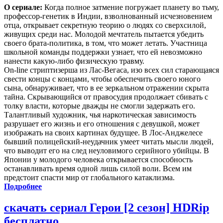
О сериале:
Когда полное затмение погружает планету во тьму,
профессор-генетик в Индии, взволнованный исчезновением
отца, открывает секретную теорию о людях со сверхсилой,
живущих среди нас. Молодой мечтатель пытается убедить
своего брата-политика, в том, что может летать. Участница
школьной команды поддержки узнает, что ей невозможно
нанести какую-либо физическую травму.
On-line cтриптизерша из Лас-Вегаса, изо всех сил старающаяся
свести концы с концами, чтобы обеспечить своего юного
сына, обнаруживает, что в ее зеркальном отражении скрыта
тайна. Скрывающийся от правосудия продолжает сбивать с
толку власти, которые дважды не смогли задержать его.
Талантливый художник, чья наркотическая зависимость
разрушает его жизнь и его отношения с девушкой, может
изображать на своих картинах будущее. В Лос-Анджелесе
бывший полицейский-неудачник умеет читать мысли людей,
что выводит его на след неуловимого серийного убийцы. В
Японии у молодого человека открывается способность
останавливать время одной лишь силой воли. Всем им
предстоит спасти мир от глобального катаклизма.
Подробнее
скачать сериал Герои [2 сезон] HDRip
бесплатно