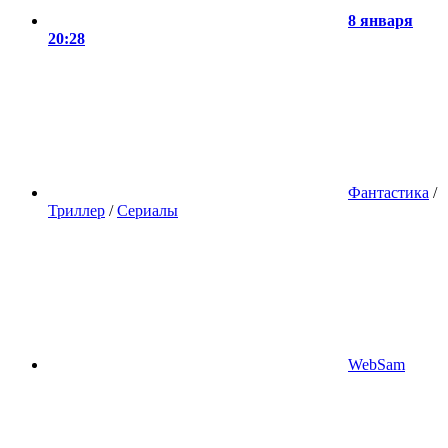
8 января
20:28
Фантастика
/
Триллер
/
Сериалы
WebSam