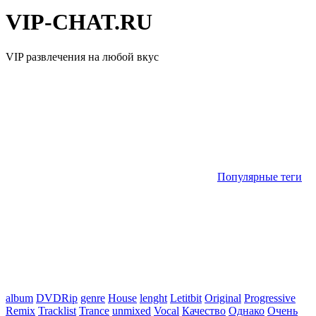
VIP-CHAT.RU
VIP развлечения на любой вкус
Популярные теги
album
DVDRip
genre
House
lenght
Letitbit
Original
Progressive
Remix
Tracklist
Trance
unmixed
Vocal
Качество
Однако
Очень