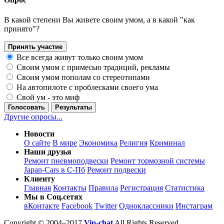
В какой степени Вы живете своим умом, а в какой "как
принято"?
Принять участие
Все всегда живут только своим умом
Своим умом с примесью традиций, рекламы
Своим умом пополам со стереотипами
На автопилоте с проблесками своего ума
Свой ум - это миф
Голосовать
Результаты
Другие опросы...
Новости
О сайте
В мире
Экономика
Религия
Криминал
Наши друзья
Ремонт пневмоподвески
Ремонт тормозной системы
Japan-Cars в С-Пб
Ремонт подвески
Клиенту
Главная
Контакты
Правила
Регистрация
Статистика
Мы в Соц.сетях
вКонтакте
Facebook
Twitter
Одноклассники
Инстаграм
Copyright © 2004–2017
Vip-chat
All Rights Reserved.