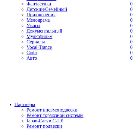
Фантастика
0
Детский/Семейный
0
Приключения
0
Мелодрама
0
Ужасы
0
Документальный
0
Мультфильм
0
Сериалы
0
Vocal-Trance
0
Софт
0
Авто
0
Партнёры
Ремонт пневмоподвески
Ремонт тормозной системы
Japan-Cars в С-Пб
Ремонт подвески