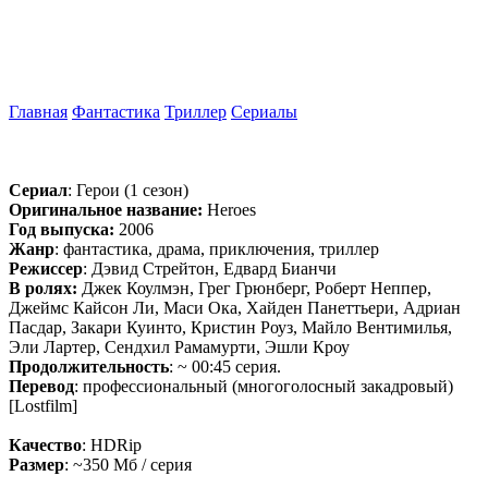
Главная
Фантастика
Триллер
Сериалы
Сериал
: Герои (1 сезон)
Оригинальное название:
Heroes
Год выпуска:
2006
Жанр
: фантастика, драма, приключения, триллер
Режиссер
: Дэвид Стрейтон, Едвард Бианчи
В ролях:
Джек Коулмэн, Грег Грюнберг, Роберт Неппер,
Джеймс Кайсон Ли, Маси Ока, Хайден Панеттьери, Адриан
Пасдар, Закари Куинто, Кристин Роуз, Майло Вентимилья,
Эли Лартер, Сендхил Рамамурти, Эшли Кроу
Продолжительность
: ~ 00:45 серия.
Перевод
: профессиональный (многоголосный закадровый)
[Lostfilm]
Качество
: HDRip
Размер
: ~350 Мб / серия