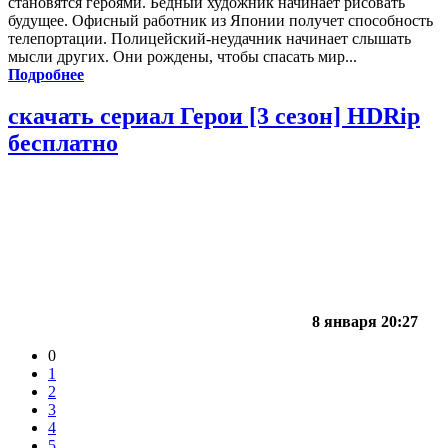
становятся героями. Бедный художник начинает рисовать
будущее. Офисный работник из Японии получет способность
телепортации. Полицейский-неудачник начинает слышать
мысли других. Они рождены, чтобы спасать мир...
Подробнее
скачать сериал Герои [3 сезон] HDRip
бесплатно
8 января 20:27
0
1
2
3
4
5