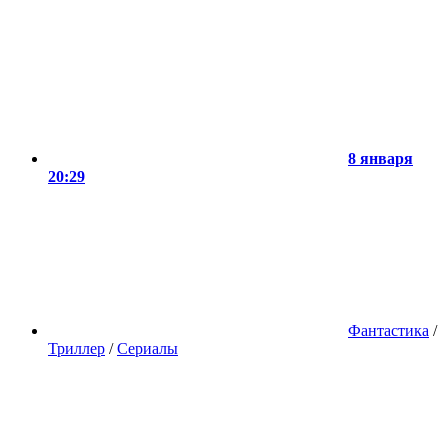
8 января
20:29
Фантастика
/
Триллер
/
Сериалы