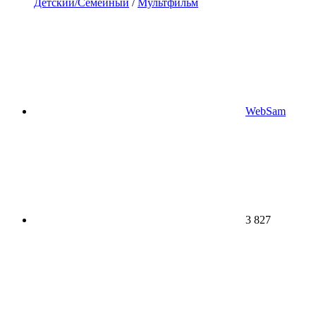
Детский/Семейный
/
Мультфильм
WebSam
3 827