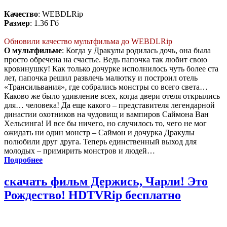
Качество
: WEBDLRip
Размер
: 1.36 Гб
Обновили качество мультфильма до WEBDLRip
О мультфильме
: Когда у Дракулы родилась дочь, она была
просто обречена на счастье. Ведь папочка так любит свою
кровинушку! Как только дочурке исполнилось чуть более ста
лет, папочка решил развлечь малютку и построил отель
«Трансильвания», где собрались монстры со всего света…
Каково же было удивление всех, когда двери отеля открылись
для… человека! Да еще какого – представителя легендарной
династии охотников на чудовищ и вампиров Саймона Ван
Хельсинга! И все бы ничего, но случилось то, чего не мог
ожидать ни один монстр – Саймон и дочурка Дракулы
полюбили друг друга. Теперь единственный выход для
молодых – примирить монстров и людей…
Подробнее
скачать фильм Держись, Чарли! Это
Рождество! HDTVRip бесплатно