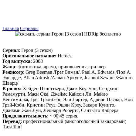
Главная
Сериалы
Сериал
: Герои (3 сезон)
Оригинальное название:
Heroes
Год выпуска:
2008
Жанр
: фантастика, драма, приключения, триллер
Режиссер
: Greg Beeman /Грег Биман/, Paul A. Edwards /Пол А.
Эдвардс/, Allan Arkush /Аллан Аркуш/, Jeannot Szwarc /Жаннот
Шварц/
В ролях:
Хейден Пэнеттьери, Джек Коулмэн, Сендхил
Рамамурти, Маси Ока, Джеймс Кайсон Ли, Майло
Вентимилья, Грег Грюнберг, Эли Лартер, Адриан Пасдар, Ной
Грэй-Кэби, Кристин Роуз, Эшли Кроу, Закари Куинто,
Джимми Жан-Луи, Леонард Робертс, Сантьяго Кабрера
Продолжительность
: ~ 00:45 серия.
Перевод
: профессиональный (многоголосный закадровый)
[Lostfilm]