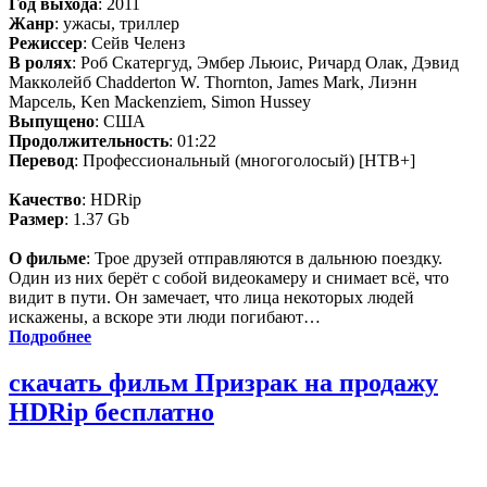
Год выхода
: 2011
Жанр
: ужасы, триллер
Режиссер
: Сейв Челенз
В ролях
: Роб Скатергуд, Эмбер Льюис, Ричард Олак, Дэвид
Макколейб Chadderton W. Thornton, James Mark, Лиэнн
Марсель, Ken Mackenziem, Simon Hussey
Выпущено
: США
Продолжительность
: 01:22
Перевод
: Профессиональный (многоголосый) [НТВ+]
Качество
: HDRip
Размер
: 1.37 Gb
О фильме
: Трое друзей отправляются в дальнюю поездку.
Один из них берёт с собой видеокамеру и снимает всё, что
видит в пути. Он замечает, что лица некоторых людей
искажены, а вскоре эти люди погибают…
Подробнее
скачать фильм Призрак на продажу
HDRip бесплатно