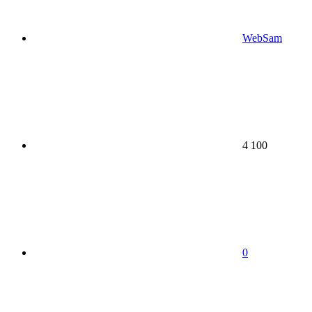
WebSam
4 100
0