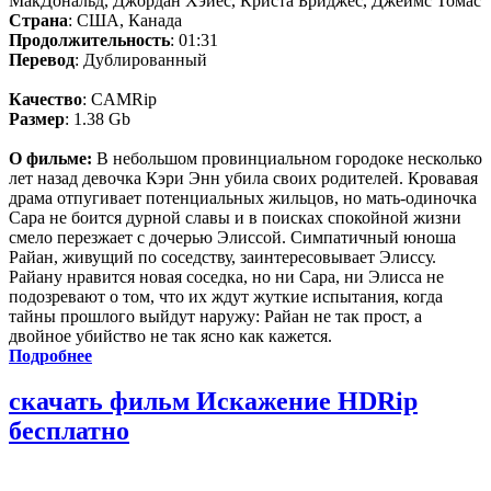
МакДональд, Джордан Хэйес, Криста Бриджес, Джеймс Томас
Страна
: США, Канада
Продолжительность
: 01:31
Перевод
: Дублированный
Качество
: CAMRip
Размер
: 1.38 Gb
О фильме:
В небольшом провинциальном городоке несколько
лет назад девочка Кэри Энн убила своих родителей. Кровавая
драма отпугивает потенциальных жильцов, но мать-одиночка
Сара не боится дурной славы и в поисках спокойной жизни
смело перезжает с дочерью Элиссой. Симпатичный юноша
Райан, живущий по соседству, заинтересовывает Элиссу.
Райану нравится новая соседка, но ни Сара, ни Элисса не
подозревают о том, что их ждут жуткие испытания, когда
тайны прошлого выйдут наружу: Райан не так прост, а
двойное убийство не так ясно как кажется.
Подробнее
скачать фильм Искажение HDRip
бесплатно