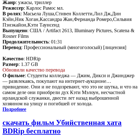
Жанр
: ужасы, триллер
Режиссер
: Карлос Рамос мл.
В ролях
: Масьела Луша,Стивен Коллетти,Лил Дж,Дин
Кэйн,Ник Хоган,Кассандра Жан,Фернанда Ромеро,Сильвия
Пэнэкайон,Кэти Таунсенд
Выпущено
: США / Artifact 2613, Illuminary Pictures, Scatena &
Rosner Films
Продолжительность
: 01:31
Перевод
: Профессиональный (многоголосый) [лицензия]
Качество
: HDRip
Размер
: 1.37 GB
Обновили качество перевода
О фильме
: Студенты колледжа — Джим, Дикси и Джинджер
— развлекаясь, покупают на интернет-аукционе…
привидение. Они и не подозревают, что это не шутка, и что на
самом деле они приобрели дух Кэти Мэлоун, несчастной
ирландской служанки, двести лет назад выброшенной
хозяином на улицу и погибшей от холода.
Подробнее
скачать фильм Убийственная хата
BDRip бесплатно