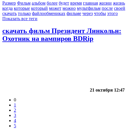
Размер
Фильм
альбом
более
будет
время
главная
жизни
жизнь
когда
которые
который
может
можно
мультфильм
после
своей
скачать
только
файлообмениках
фильме
через
чтобы
этого
Показать все теги
скачать фильм Президент Линкольн:
Охотник на вампиров BDRip
21 октября 12:47
0
1
2
3
4
5