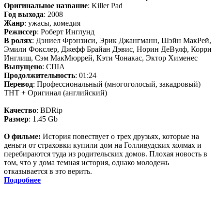
Оригинальное название
: Killer Pad
Год выхода
: 2008
Жанр
: ужасы, комедия
Режиссер
: Роберт Инглунд
В ролях
: Дэниел Фрэнзиси, Эрик Джангманн, Шэйн МакРей,
Эмили Фокслер, Джефф Брайан Дэвис, Норин ДеВулф, Корри
Инглиш, Сэм МакМюррей, Кэти Чонакас, Эктор Хименес
Выпущено
: США
Продолжительность
: 01:24
Перевод
: Профессиональный (многоголосый, закадровый)
ТНТ + Оригинал (английский)
Качество
: BDRip
Размер
: 1.45 Gb
О фильме:
История повествует о трех друзьях, которые на
деньги от страховки купили дом на Голливудских холмах и
перебираются туда из родительских домов. Плохая новость в
том, что у дома темная история, однако молодежь
отказывается в это верить.
Подробнее