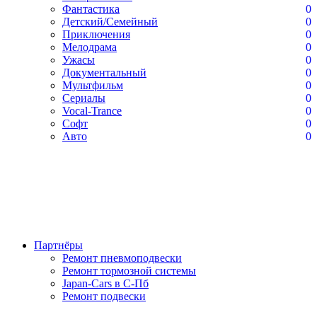
Фантастика
0
Детский/Семейный
0
Приключения
0
Мелодрама
0
Ужасы
0
Документальный
0
Мультфильм
0
Сериалы
0
Vocal-Trance
0
Софт
0
Авто
0
Партнёры
Ремонт пневмоподвески
Ремонт тормозной системы
Japan-Cars в С-Пб
Ремонт подвески