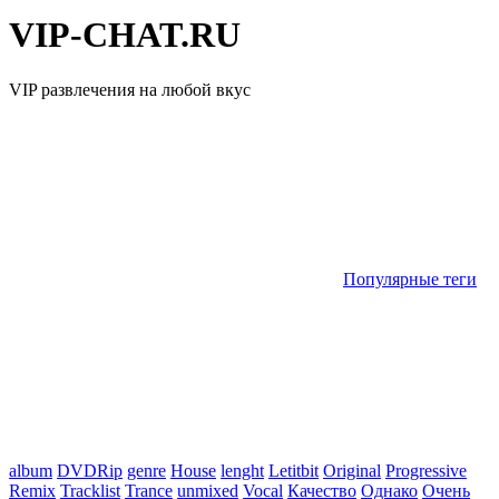
VIP-CHAT.RU
VIP развлечения на любой вкус
Популярные теги
album
DVDRip
genre
House
lenght
Letitbit
Original
Progressive
Remix
Tracklist
Trance
unmixed
Vocal
Качество
Однако
Очень