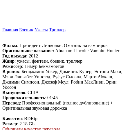
Главная
Боевик
Ужасы
Триллер
Фильм
: Президент Линкольн: Охотник на вампиров
Оригинальное название:
Abraham Lincoln: Vampire Hunter
Год выхода:
2012
Жанр
: ужасы, фэнтези, боевик, триллер
Режиссер
: Тимур Бекмамбетов
В ролях
: Бенджамин Уокер, Доминик Купер, Энтони Маки,
Мэри Элизабет Уинстэд, Руфус Сьюэлл, МартонЧокаш,
Джимми Симпсон, Джозеф Моул, Робин МакЛиви, Эрин
Уоссон
Выпущено
: США
Продолжительность
: 01:45
Перевод
: Профессиональный (полное дублирование) +
Оригинальная звуковая дорожка
Качество
: BDRip
Размер
: 2.18 Gb
Обновили качество перевода