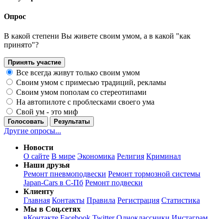
Опрос
В какой степени Вы живете своим умом, а в какой "как
принято"?
Принять участие
Все всегда живут только своим умом
Своим умом с примесью традиций, рекламы
Своим умом пополам со стереотипами
На автопилоте с проблесками своего ума
Свой ум - это миф
Голосовать
Результаты
Другие опросы...
Новости
О сайте
В мире
Экономика
Религия
Криминал
Наши друзья
Ремонт пневмоподвески
Ремонт тормозной системы
Japan-Cars в С-Пб
Ремонт подвески
Клиенту
Главная
Контакты
Правила
Регистрация
Статистика
Мы в Соц.сетях
вКонтакте
Facebook
Twitter
Одноклассники
Инстаграм