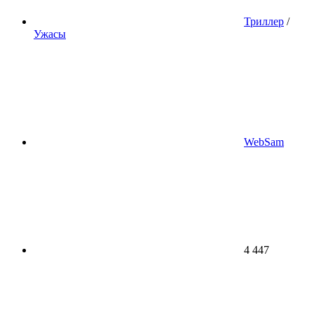
Триллер
/
Ужасы
WebSam
4 447