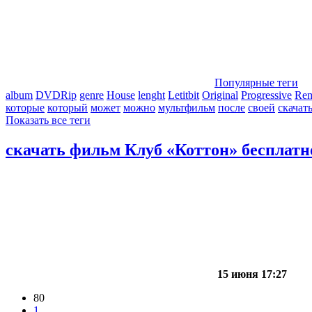
Популярные теги
album
DVDRip
genre
House
lenght
Letitbit
Original
Progressive
Re
которые
который
может
можно
мультфильм
после
своей
скачат
Показать все теги
скачать фильм Клуб «Коттон» бесплатн
15 июня 17:27
80
1