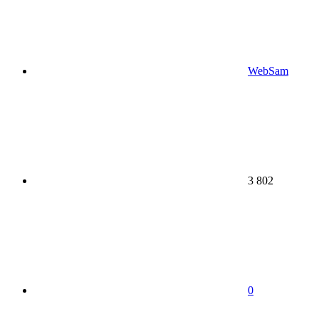
WebSam
3 802
0