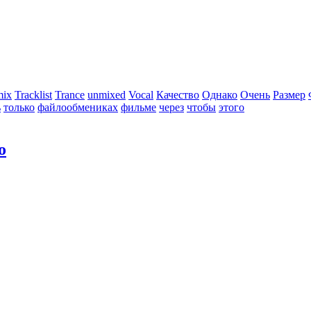
mix
Tracklist
Trance
unmixed
Vocal
Качество
Однако
Очень
Размер
ь
только
файлообмениках
фильме
через
чтобы
этого
о