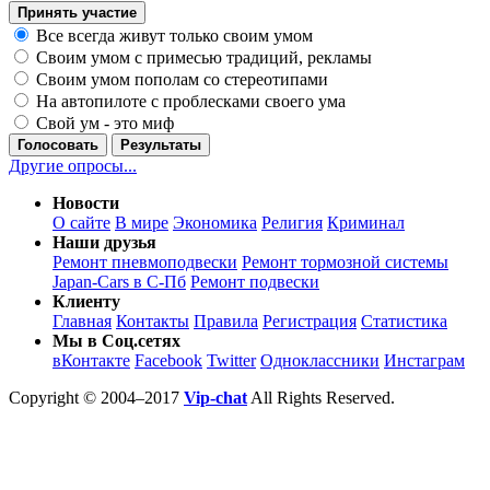
Принять участие
Все всегда живут только своим умом
Своим умом с примесью традиций, рекламы
Своим умом пополам со стереотипами
На автопилоте с проблесками своего ума
Свой ум - это миф
Голосовать
Результаты
Другие опросы...
Новости
О сайте
В мире
Экономика
Религия
Криминал
Наши друзья
Ремонт пневмоподвески
Ремонт тормозной системы
Japan-Cars в С-Пб
Ремонт подвески
Клиенту
Главная
Контакты
Правила
Регистрация
Статистика
Мы в Соц.сетях
вКонтакте
Facebook
Twitter
Одноклассники
Инстаграм
Copyright © 2004–2017
Vip-chat
All Rights Reserved.