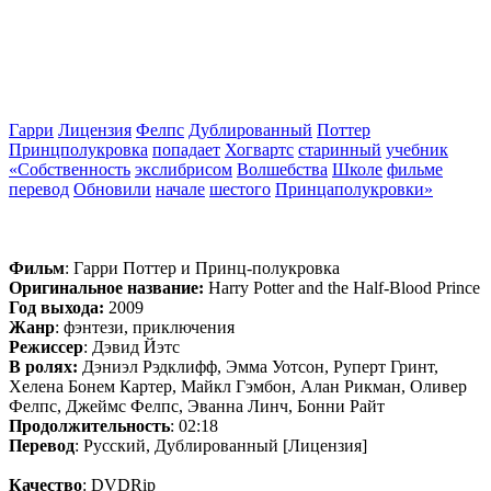
Гарри
Лицензия
Фелпс
Дублированный
Поттер
Принцполукровка
попадает
Хогвартс
старинный
учебник
«Собственность
экслибрисом
Волшебства
Школе
фильме
перевод
Обновили
начале
шестого
Принцаполукровки»
Фильм
: Гарри Поттер и Принц-полукровка
Оригинальное название:
Harry Potter and the Half-Blood Prince
Год выхода:
2009
Жанр
: фэнтези, приключения
Режиссер
: Дэвид Йэтс
В ролях:
Дэниэл Рэдклифф, Эмма Уотсон, Руперт Гринт,
Хелена Бонем Картер, Майкл Гэмбон, Алан Рикман, Оливер
Фелпс, Джеймс Фелпс, Эванна Линч, Бонни Райт
Продолжительность
: 02:18
Перевод
: Русский, Дублированный [Лицензия]
Качество
: DVDRip