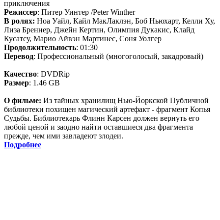
приключения
Режиссер
: Питер Уинтер /Peter Winther
В ролях:
Ноа Уайл, Кайл МакЛаклэн, Боб Ньюхарт, Келли Ху,
Лиза Бреннер, Джейн Кертин, Олимпия Дукакис, Клайд
Кусатсу, Марио Айвэн Мартинес, Соня Уолгер
Продолжительность
: 01:30
Перевод
: Профессиональный (многоголосый, закадровый)
Качество
: DVDRip
Размер
: 1.46 GB
О фильме:
Из тайных хранилищ Нью-Йоркской Публичной
библиотеки похищен магический артефакт - фрагмент Копья
Судьбы. Библиотекарь Флинн Карсен должен вернуть его
любой ценой и заодно найти оставшиеся два фрагмента
прежде, чем ими завладеют злодеи.
Подробнее