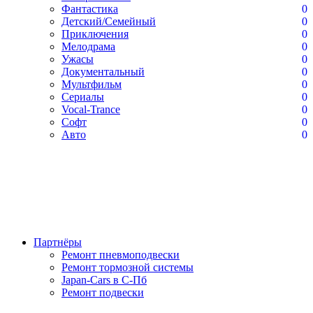
Фантастика
0
Детский/Семейный
0
Приключения
0
Мелодрама
0
Ужасы
0
Документальный
0
Мультфильм
0
Сериалы
0
Vocal-Trance
0
Софт
0
Авто
0
Партнёры
Ремонт пневмоподвески
Ремонт тормозной системы
Japan-Cars в С-Пб
Ремонт подвески