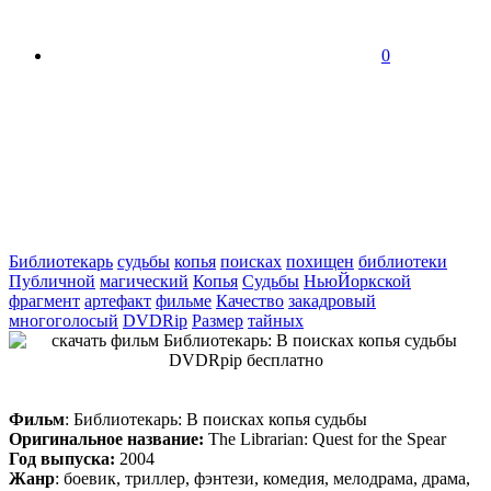
0
Библиотекарь
судьбы
копья
поисках
похищен
библиотеки
Публичной
магический
Копья
Судьбы
НьюЙоркской
фрагмент
артефакт
фильме
Качество
закадровый
многоголосый
DVDRip
Размер
тайных
Фильм
: Библиотекарь: В поисках копья судьбы
Оригинальное название:
The Librarian: Quest for the Spear
Год выпуска:
2004
Жанр
: боевик, триллер, фэнтези, комедия, мелодрама, драма,