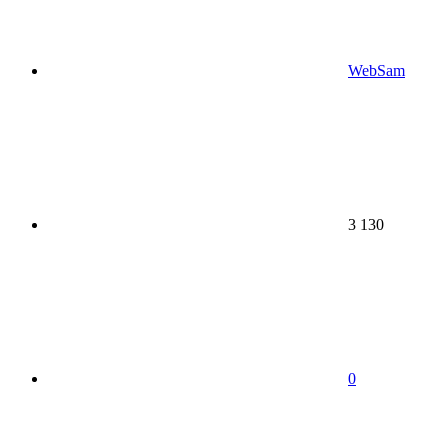
WebSam
3 130
0