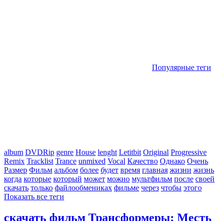
Популярные теги
album
DVDRip
genre
House
lenght
Letitbit
Original
Progressive
Remix
Tracklist
Trance
unmixed
Vocal
Качество
Однако
Очень
Размер
Фильм
альбом
более
будет
время
главная
жизни
жизнь
когда
которые
который
может
можно
мультфильм
после
своей
скачать
только
файлообмениках
фильме
через
чтобы
этого
Показать все теги
скачать фильм Трансформеры: Месть