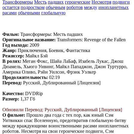
Трансформеры
Месть
падших
героические
Несмотря
подвиги
остается
подростком
обычным
роботов
между
инопланетных
расами
обычными
глобальную
Фильм:
Трансформеры: Месть падших
Оригинальное название:
Transformers: Revenge of the Fallen
Год выхода:
2009
Жанр:
Приключения, Боевик, Фантастика
Режиссер:
Майкл Бэй
В ролях:
Меган Фокс, Шайа ЛаБаф, Изабель Лукас, Джош
Дюамель, Хьюго Уивинг, Майкл Пападжон, Джон Туртурро,
Америка Оливо, Рэйн Уилсон, Фрэнк Уэлкер
Продолжительность:
02:19
Перевод:
Русский, Дублированный [Лицензия]
Качество:
DVDRip
Размер:
1,37 Гб
Обновили Перевод: Русский, Дублированный [Лицензия]
О фильме:
Прошло два года с тех пор, как юный Сэм
Уитвикки спас Вселенную, предотвратив глобальную битву
между враждующими воинственными расами инопланетных
роботов. Несмотря на свои героические подвиги, Сэм