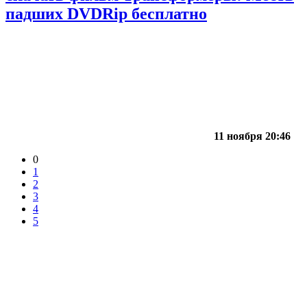
падших DVDRip бесплатно
11 ноября 20:46
0
1
2
3
4
5