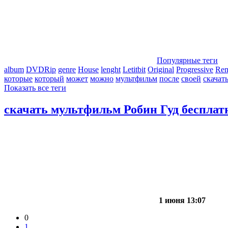
Популярные теги
album
DVDRip
genre
House
lenght
Letitbit
Original
Progressive
Re
которые
который
может
можно
мультфильм
после
своей
скачат
Показать все теги
скачать мультфильм Робин Гуд бесплат
1 июня 13:07
0
1