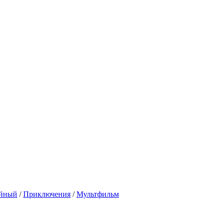
ейный
/
Приключения
/
Мультфильм