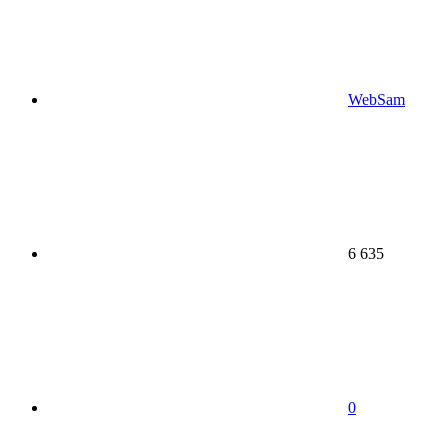
WebSam
6 635
0