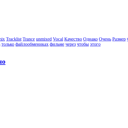
mix
Tracklist
Trance
unmixed
Vocal
Качество
Однако
Очень
Размер
ь
только
файлообмениках
фильме
через
чтобы
этого
но