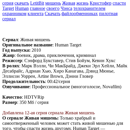
серия
скачать
LetitBit
мишень
Живая
жизнь
Кристофер
спасти
Target
Human
главное
своего
Чэнса
телохранителем
охранником
клиента
Скачать
файлообменниках
пилотная
сериал
Сериал
: Живая мишень
Оригинальное название
: Human Target
Год выпуска:
2010
Жанр
: боевик, драма, приключения, криминал
Режиссер
: Сэнфорд Букставер, Стив Бойум, Кевин Хукс
В ролях
: Марк Вэлли, Чи МакБрайд, Джеки Эрл Хейли, Майк
Десабрайс, Адриан Хью, Хиро Канагава, Дэвид Мюнье,
Эллисон Уоррен, Artine Brown, Дэнни Гловер
Продолжительность
: 00:42/серия
Озвучивание
: Профессиональное (многоголосое, Novafilm)
Качество
: HDTVRip
Размер
: 350 Мб / серия
Добавлена 12-ая серия сериала Живая мишень
О сериале Живая мишень:
Только храбрый и
самоотверженный человек может стать живой мишенью для
того, чтобы спасти жизнь другому. Human Target —