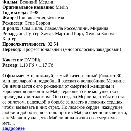
Фильм
: Великий Мерлин
Оригинальное название:
Merlin
Год выхода:
1998
Жанр
: Приключения, Фэнтези
Режиссер
: Стив Бэррон
В ролях:
Сэм Нилл, Изабелла Росселлини, Миранда
Ричардсон, Рутгер Хауэр, Мартин Шорт, Хелена Бонэм-
Картер
Продолжительность
: 02:54
Перевод
: Профессиональный (многоголосый, закадровый)
Качество
: DVDRip
Размер
: 1,18 Гб + 1,17 Гб
О фильме:
Это, пожалуй, самый качественный (бюджет 30
млн. долларов) и подробный рассказ о волшебнике Мерлине.
Он начинается с его рождения от смертной женщины и
королевы-волшебницы Маб, теряющей свое могущество с
приходом христианства. Она создала Мерлина, чтобы он стал
ее оплотом, надеждой в борьбе за власть в людских сердцах,
чтобы вызывать в них страх. Но людское сердце, жаждущее
любви и доброты, восстало против Маб, особенно после того,
как Мерлин узнал, что Маб лишила жизни его смертную
мать...
Подробнее