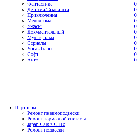
Фантастика
0
Детский/Семейный
0
Приключения
0
Мелодрама
0
Ужасы
0
Документальный
0
Мультфильм
0
Сериалы
0
Vocal-Trance
0
Софт
0
Авто
0
Партнёры
Ремонт пневмоподвески
Ремонт тормозной системы
Japan-Cars в С-Пб
Ремонт подвески