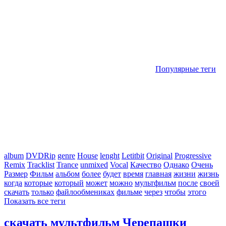
Популярные теги
album
DVDRip
genre
House
lenght
Letitbit
Original
Progressive
Remix
Tracklist
Trance
unmixed
Vocal
Качество
Однако
Очень
Размер
Фильм
альбом
более
будет
время
главная
жизни
жизнь
когда
которые
который
может
можно
мультфильм
после
своей
скачать
только
файлообмениках
фильме
через
чтобы
этого
Показать все теги
скачать мультфильм Черепашки