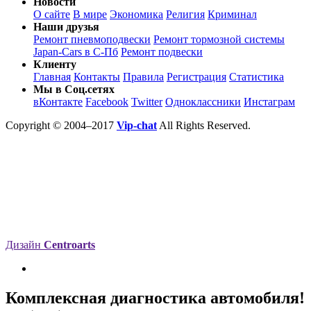
Новости
О сайте
В мире
Экономика
Религия
Криминал
Наши друзья
Ремонт пневмоподвески
Ремонт тормозной системы
Japan-Cars в С-Пб
Ремонт подвески
Клиенту
Главная
Контакты
Правила
Регистрация
Статистика
Мы в Соц.сетях
вКонтакте
Facebook
Twitter
Одноклассники
Инстаграм
Copyright © 2004–2017
Vip-chat
All Rights Reserved.
Дизайн
Centroarts
Комплексная диагностика автомобиля!