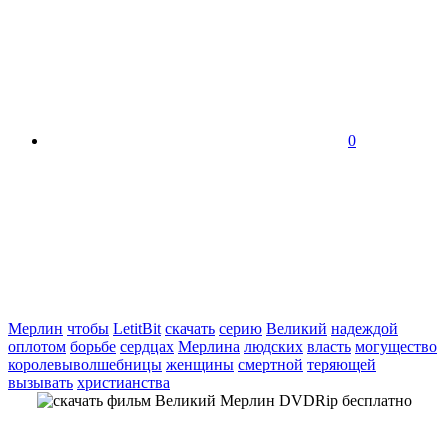
0
Мерлин
чтобы
LetitBit
скачать
серию
Великий
надеждой
оплотом
борьбе
сердцах
Мерлина
людских
власть
могущество
королевыволшебницы
женщины
смертной
теряющей
вызывать
христианства