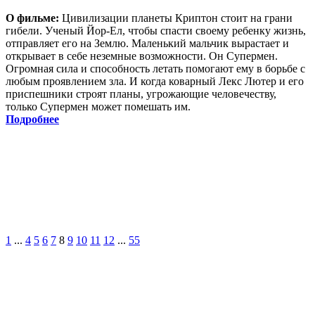
О фильме:
Цивилизации планеты Криптон стоит на грани
гибели. Ученый Йор-Ел, чтобы спасти своему ребенку жизнь,
отправляет его на Землю. Маленький мальчик вырастает и
открывает в себе неземные возможности. Он Супермен.
Огромная сила и способность летать помогают ему в борьбе с
любым проявлением зла. И когда коварный Лекс Лютер и его
приспешники строят планы, угрожающие человечеству,
только Супермен может помешать им.
Подробнее
1
...
4
5
6
7
8
9
10
11
12
...
55