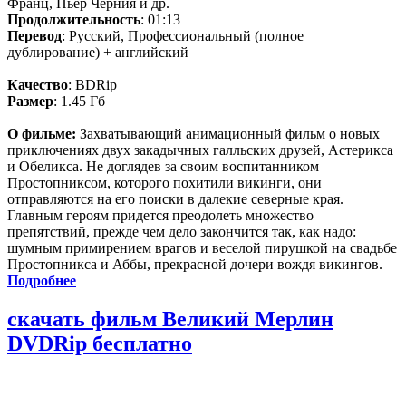
Франц, Пьер Черния и др.
Продолжительность
: 01:13
Перевод
: Русский, Профессиональный (полное
дублирование) + английский
Качество
: BDRip
Размер
: 1.45 Гб
О фильме:
Захватывающий анимационный фильм о новых
приключениях двух закадычных галльских друзей, Астерикса
и Обеликса. Не доглядев за своим воспитанником
Простопниксом, которого похитили викинги, они
отправляются на его поиски в далекие северные края.
Главным героям придется преодолеть множество
препятствий, прежде чем дело закончится так, как надо:
шумным примирением врагов и веселой пирушкой на свадьбе
Простопникса и Аббы, прекрасной дочери вождя викингов.
Подробнее
скачать фильм Великий Мерлин
DVDRip бесплатно