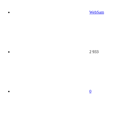
WebSam
2 933
0