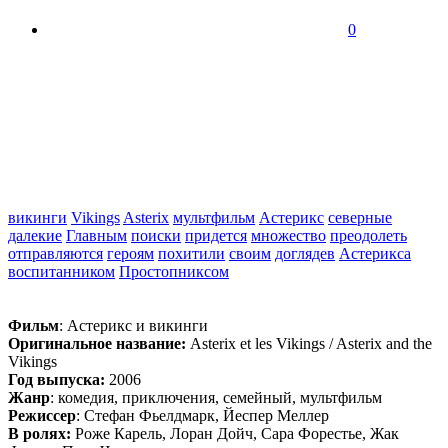
0
викинги
Vikings
Asterix
мультфильм
Астерикс
северные
далекие
Главным
поиски
придется
множество
преодолеть
отправляются
героям
похитили
своим
доглядев
Астерикса
воспитанником
Простопниксом
Фильм
: Астерикс и викинги
Оригинальное название:
Asterix et les Vikings / Asterix and the
Vikings
Год выпуска:
2006
Жанр
: комедия, приключения, семейный, мультфильм
Режиссер
: Стефан Фьелдмарк, Йеспер Меллер
В ролях:
Роже Карель, Лоран Дойч, Сара Форестье, Жак