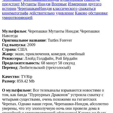
предстоит
Мутанты
Ниндзя
Впервые
Измерения
другого
истории
ЧерепашкамНиндзя
классического
сражаться
кинематографа
действительно
удивление
Каково
обстановке
умиротворяющей
Мультфильм
: Черепашки Мутанты Ниндзя: Черепашки
Навсегда
Оригинальное название
: Turtles Forever
Год выпуска
: 2009
Страна
: США
Жанр
: экшн, приключения, комедия, семейный
Режиссеры
: Ллойд Голдфайн, Рой Бёрдайн
Продолжительность
: 68 минут 58 секунд
Перевод
: Любительский (трехголосый)
Качество
: TVRip
Размер
: 859.42 Mb
О мультфильме
: Все телеканалы взрываются новостями о
том, как банда "Пурпурных Драконов" устроила схватку с
четырьмя существами, очень похожими на гигантских
Черепах. Однако наши герои, Черепашки-Ниндзя, абсолютно
уверены, что эту злополучную ночь они провели дома в
спокойной и умиротворяющей обстановке! Каково же было