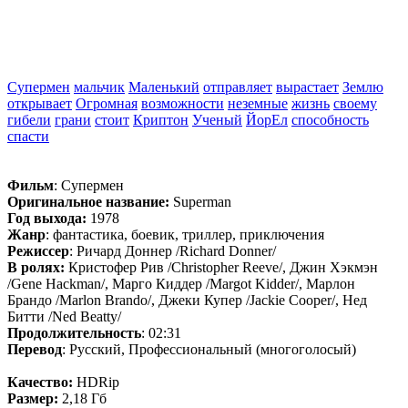
Супермен
мальчик
Маленький
отправляет
вырастает
Землю
открывает
Огромная
возможности
неземные
жизнь
своему
гибели
грани
стоит
Криптон
Ученый
ЙорЕл
способность
спасти
Фильм
: Супермен
Оригинальное название:
Superman
Год выхода:
1978
Жанр
: фантастика, боевик, триллер, приключения
Режиссер
: Ричард Доннер /Richard Donner/
В ролях:
Кристофер Рив /Christopher Reeve/, Джин Хэкмэн
/Gene Hackman/, Марго Киддер /Margot Kidder/, Марлон
Брандо /Marlon Brando/, Джеки Купер /Jackie Cooper/, Нед
Битти /Ned Beatty/
Продолжительность
: 02:31
Перевод
: Русский, Профессиональный (многоголосый)
Качество:
HDRip
Размер:
2,18 Гб