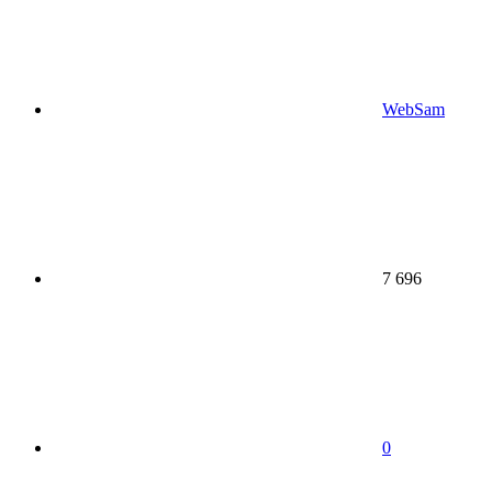
WebSam
7 696
0