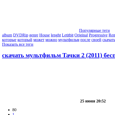
Популярные теги
album
DVDRip
genre
House
lenght
Letitbit
Original
Progressive
Re
которые
который
может
можно
мультфильм
после
своей
скачат
Показать все теги
скачать мультфильм Тачки 2 (2011) бес
25 июня 20:52
80
1