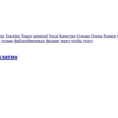
mix
Tracklist
Trance
unmixed
Vocal
Качество
Однако
Очень
Размер
ь
только
файлообмениках
фильме
через
чтобы
этого
платно