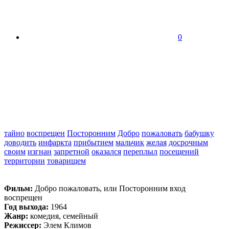
0
тайно
воспрещен
Посторонним
Добро
пожаловать
бабушку
доводить
инфаркта
прибытием
мальчик
желая
досрочным
своим
изгнан
запретной
оказался
переплыл
посещений
территории
товарищем
Фильм:
Добро пожаловать, или Посторонним вход
воспрещен
Год выхода:
1964
Жанр:
комедия, семейный
Режиссер:
Элем Климов