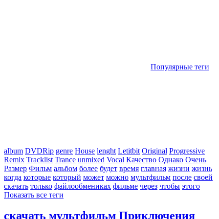
Популярные теги
album
DVDRip
genre
House
lenght
Letitbit
Original
Progressive
Remix
Tracklist
Trance
unmixed
Vocal
Качество
Однако
Очень
Размер
Фильм
альбом
более
будет
время
главная
жизни
жизнь
когда
которые
который
может
можно
мультфильм
после
своей
скачать
только
файлообмениках
фильме
через
чтобы
этого
Показать все теги
скачать мультфильм Приключения