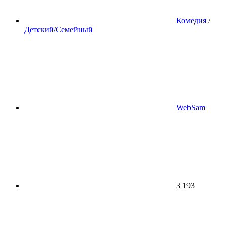
Комедия
/
Детский/Семейный
WebSam
3 193