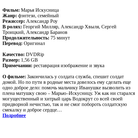
Фильм:
Марья Искусница
Жанр:
фэнтези, семейный
Режиссер:
Александр Роу
В ролях:
Георгий Милляр, Александр Хвыля, Сергей
Троицкий, Александр Баранов
Продолжительность:
75 минут
Перевод:
Оригинал
Качество:
DVDRip
Размер:
1,56 GB
Примечании:
реставрация изображение и звука
О фильме:
Закончилась у солдата служба, спешит солдат
домой. Но по пути в родные места довелось ему сделать еще
одно доброе дело: помочь мальчику Иванушке вызволить из
плена матушку свою – Марью–Искусницу. Уж как ни старался
могущественный и хитрый царь Водокрут со всей своей
придворной нечистью, так и не смог побороть солдатскую
смекалку и доброе сердце…
Подробнее