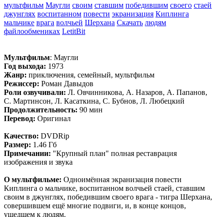
мультфильм
Маугли
своим
ставшим
победившим
своего
стаей
джунглях
воспитанном
повести
экранизация
Киплинга
мальчике
врага
волчьей
Шерхана
Скачать
людям
файлообмениках
LetitBit
Мультфильм
: Маугли
Год выхода:
1973
Жанр:
приключения, семейный, мультфильм
Режиссер:
Роман Давыдов
Роли озвучивали:
Л. Овчинникова, А. Назаров, А. Папанов,
С. Мартинсон, Л. Касаткина, С. Бубнов, Л. Любецкий
Продолжительность:
90 мин
Перевод:
Оригинал
Качество:
DVDRip
Размер:
1.46 Гб
Примечании:
"Крупный план" полная реставрация
изображения и звука
О мультфильме:
Одноимённая экранизация повести
Киплинга о мальчике, воспитанном волчьей стаей, ставшим
своим в джунглях, победившим своего врага - тигра Шерхана,
совершившем ещё многие подвиги, и, в конце концов,
ушедшем к людям.