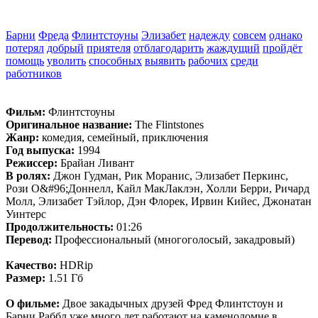
Барни
Фреда
Флинтстоуны
Элизабет
надежду
совсем
однако
потерял
добрый
приятеля
отблагодарить
жаждущий
пройдёт
помощь
уволить
способных
выявить
рабочих
среди
работников
Фильм:
Флинтстоуны
Оригинальное название:
The Flintstones
Жанр:
комедия, семейный, приключения
Год выпуска:
1994
Режиссер:
Брайан Ливант
В ролях:
Джон Гудман, Рик Моранис, Элизабет Перкинс,
Рози О&#96;Доннелл, Кайл МакЛаклэн, Холли Берри, Ричард
Молл, Элизабет Тэйлор, Дэн Флорек, Ирвин Кийес, Джонатан
Уинтерс
Продолжительность:
01:26
Перевод:
Профессиональный (многоголосый, закадровый)
Качество:
HDRip
Размер:
1.51 Гб
О фильме:
Двое закадычных друзей Фред Флинтстоун и
Барни Раббл уже много лет работают на каменоломне в