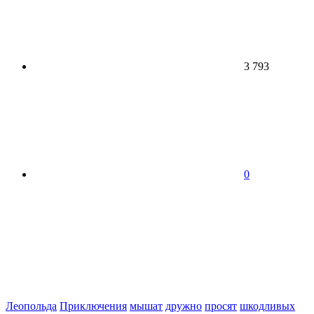
3 793
0
Леопольда
Приключения
мышат
дружно
просят
шкодливых