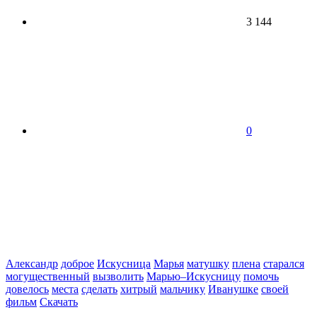
3 144
0
Александр
доброе
Искусница
Марья
матушку
плена
старался
могущественный
вызволить
Марью–Искусницу
помочь
довелось
места
сделать
хитрый
мальчику
Иванушке
своей
фильм
Скачать