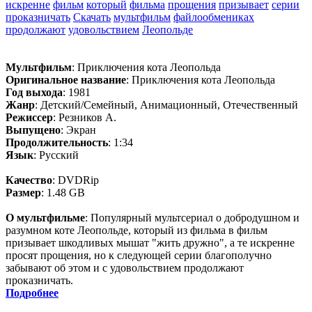
искренне
фильм
который
фильма
прощения
призывает
серии
проказничать
Скачать
мультфильм
файлообмениках
продолжают
удовольствием
Леопольде
Мультфильм
: Приключения кота Леопольда
Оригинальное название
: Приключения кота Леопольда
Год выхода
: 1981
Жанр
: Детский/Семейный, Анимационный, Отечественный
Режиссер
: Резников А.
Выпущено
: Экран
Продолжительность
: 1:34
Язык
: Русский
Качество
: DVDRip
Размер
: 1.48 GB
О мультфильме
: Популярный мультсериал о добродушном и
разумном коте Леопольде, который из фильма в фильм
призывает шкодливых мышат "жить дружно", а те искренне
просят прощения, но к следующей серии благополучно
забывают об этом и с удовольствием продолжают
проказничать.
Подробнее