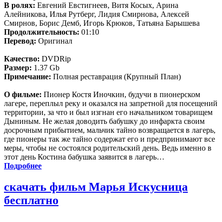
В ролях:
Евгений Евстигнеев, Витя Косых, Арина
Алейникова, Илья Рутберг, Лидия Смирнова, Алексей
Смирнов, Борис Демб, Игорь Крюков, Татьяна Барышева
Продолжительность:
01:10
Перевод:
Оригинал
Качество:
DVDRip
Размер:
1.37 Gb
Примечание:
Полная реставрация (Крупный План)
О фильме:
Пионер Костя Иночкин, будучи в пионерском
лагере, переплыл реку и оказался на запретной для посещений
территории, за что и был изгнан его начальником товарищем
Дыниным. Не желая доводить бабушку до инфаркта своим
досрочным прибытием, мальчик тайно возвращается в лагерь,
где пионеры так же тайно содержат его и предпринимают все
меры, чтобы не состоялся родительский день. Ведь именно в
этот день Костина бабушка заявится в лагерь…
Подробнее
скачать фильм Марья Искусница
бесплатно