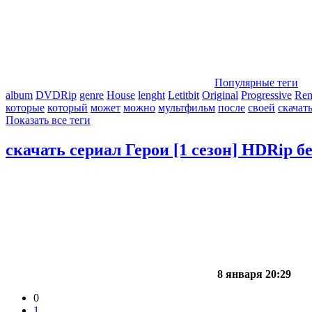
Популярные теги
album
DVDRip
genre
House
lenght
Letitbit
Original
Progressive
Re
которые
который
может
можно
мультфильм
после
своей
скачат
Показать все теги
скачать сериал Герои [1 сезон] HDRip б
8 января 20:29
0
1