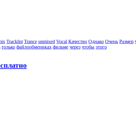
mix
Tracklist
Trance
unmixed
Vocal
Качество
Однако
Очень
Размер
ь
только
файлообмениках
фильме
через
чтобы
этого
есплатно