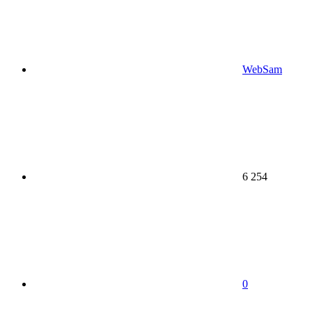
WebSam
6 254
0