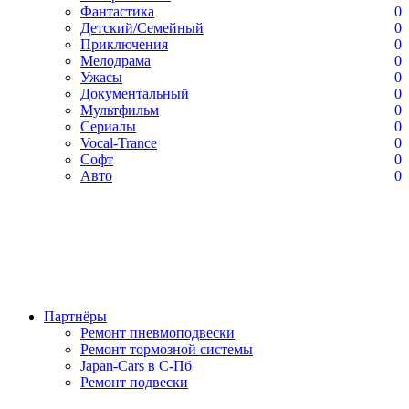
Фантастика
0
Детский/Семейный
0
Приключения
0
Мелодрама
0
Ужасы
0
Документальный
0
Мультфильм
0
Сериалы
0
Vocal-Trance
0
Софт
0
Авто
0
Партнёры
Ремонт пневмоподвески
Ремонт тормозной системы
Japan-Cars в С-Пб
Ремонт подвески