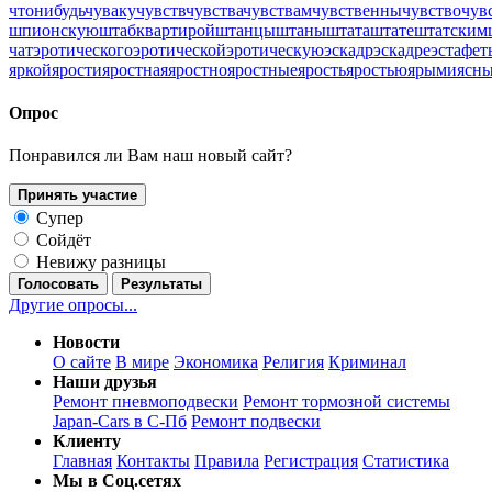
чтонибудь
чуваку
чувств
чувства
чувствам
чувственны
чувство
чув
шпионскую
штабквартирой
штанцы
штаны
штата
штате
штатским
чат
эротического
эротической
эротическую
эскадр
эскадре
эстафет
яркой
ярости
яростная
яростно
яростные
ярость
яростью
ярыми
ясн
Опрос
Понравился ли Вам наш новый сайт?
Принять участие
Супер
Сойдёт
Невижу разницы
Голосовать
Результаты
Другие опросы...
Новости
О сайте
В мире
Экономика
Религия
Криминал
Наши друзья
Ремонт пневмоподвески
Ремонт тормозной системы
Japan-Cars в С-Пб
Ремонт подвески
Клиенту
Главная
Контакты
Правила
Регистрация
Статистика
Мы в Соц.сетях