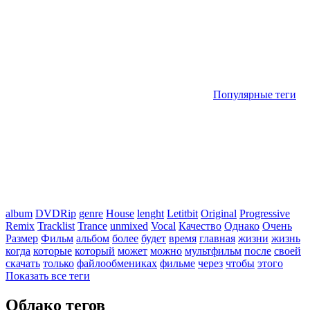
Популярные теги
album
DVDRip
genre
House
lenght
Letitbit
Original
Progressive
Remix
Tracklist
Trance
unmixed
Vocal
Качество
Однако
Очень
Размер
Фильм
альбом
более
будет
время
главная
жизни
жизнь
когда
которые
который
может
можно
мультфильм
после
своей
скачать
только
файлообмениках
фильме
через
чтобы
этого
Показать все теги
Облако тегов