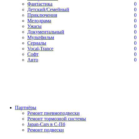
Фантастика
0
Детский/Семейный
0
Приключения
0
Мелодрама
0
Ужасы
0
Документальный
0
Мультфильм
0
Сериалы
0
Vocal-Trance
0
Софт
0
Авто
0
Партнёры
Ремонт пневмоподвески
Ремонт тормозной системы
Japan-Cars в С-Пб
Ремонт подвески