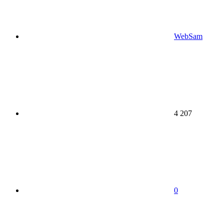
WebSam
4 207
0