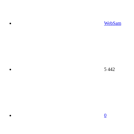
WebSam
5 442
0