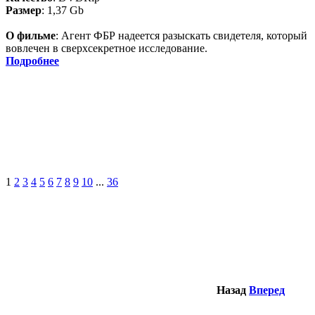
Размер
: 1,37 Gb
О фильме
: Агент ФБР надеется разыскать свидетеля, который
вовлечен в сверхсекретное исследование.
Подробнее
1
2
3
4
5
6
7
8
9
10
...
36
Назад
Вперед