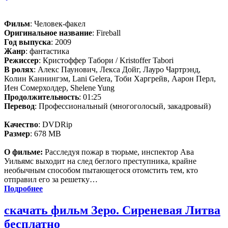
Фильм
: Человек-факел
Оригинальное название
: Fireball
Год выпуска
: 2009
Жанр
: фантастика
Режиссер
: Кристоффер Табори / Kristoffer Tabori
В ролях
: Алекс Паунович, Лекса Дойг, Лауро Чартрэнд,
Колин Каннингэм, Lani Gelera, Тоби Харгрейв, Аарон Перл,
Иен Сомерхолдер, Shelene Yung
Продолжительность
: 01:25
Перевод
: Профессиональный (многоголосый, закадровый)
Качество
: DVDRip
Размер
: 678 MB
О фильме:
Расследуя пожар в тюрьме, инспектор Ава
Уильямс выходит на след беглого преступника, крайне
необычным способом пытающегося отомстить тем, кто
отправил его за решетку…
Подробнее
скачать фильм Зеро. Сиреневая Литва
бесплатно