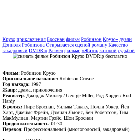
Крузо
приключения
Броснан
фильм
Робинзон
Крузо»
дуэли
Дэниэля
Робинзона
Открывается
сценой
роману
Качество
закадровый
DVDRip
Размер
фильме
«Жизнь
которой
судьбой
Фильм
: Робинзон Крузо
Оригинальное название:
Robinson Crusoe
Год выхода:
1997
Жанр
: драма, приключения
Режиссер
: Джордж Миллер / George Miller, Род Харди / Rod
Hardy
В ролях:
Пирс Броснан, Уильям Такаку, Полли Уокер, Йен
Харт, Джеймс Фрейн, Дэмиан Льюис, Бен Робертсон, Тим
МакМулиан, Мартин Грэйс, Шон Броснан
Продолжительность
: 01:30
Перевод
: Профессиональный (многоголосый, закадровый)