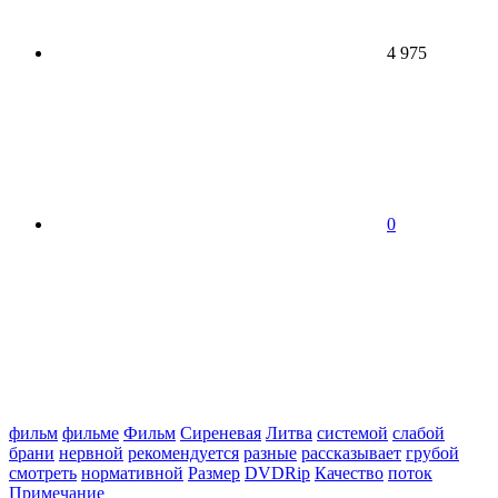
4 975
0
фильм
фильме
Фильм
Сиреневая
Литва
системой
слабой
брани
нервной
рекомендуется
разные
рассказывает
грубой
смотреть
нормативной
Размер
DVDRip
Качество
поток
Примечание