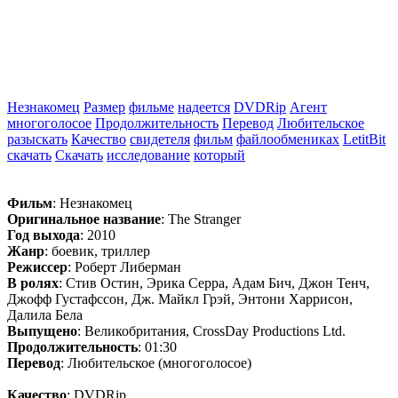
Незнакомец
Размер
фильме
надеется
DVDRip
Агент
многоголосое
Продолжительность
Перевод
Любительское
разыскать
Качество
свидетеля
фильм
файлообмениках
LetitBit
скачать
Скачать
исследование
который
Фильм
: Незнакомец
Оригинальное название
: The Stranger
Год выхода
: 2010
Жанр
: боевик, триллер
Режиссер
: Роберт Либерман
В ролях
: Стив Остин, Эрика Серра, Адам Бич, Джон Тенч,
Джофф Густафссон, Дж. Майкл Грэй, Энтони Харрисон,
Далила Бела
Выпущено
: Великобритания, CrossDay Productions Ltd.
Продолжительность
: 01:30
Перевод
: Любительское (многоголосое)
Качество
: DVDRip