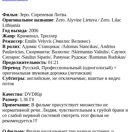
Фильм
: Зеро. Сиреневая Литва
Оригинальное название
: Zero. Alyvine Lietuva / Zero. Lilac
Lithuania
Год выхода
: 2006
Жанр
: Криминал, Триллер
Режиссер
: Emilis Velyvis (Эмилис Веливис)
В ролях
: Адомас Станцикас /Adomas Stancikas/, Andrius
Paulavicius, Скирмантас Валюлис /Skirmantas Valiulis/, Саулюс
Сипарис /Saulius Siparis/, Рамунас Рудокас /Ramunas Rudokas/
Продолжительность
: 01:21
Перевод
: Русский, Профессиональный (одноголосый) +
оригинальная звуковая дорожка (литовская)
Субтитры
: английские, не отключаемые, вшитые в видео
поток
Качество
: DVDRip
Размер
: 1.36 Гб
Примечание
: В фильме присутствует множество не
нормативной речи. Людям, чувствительным к грубой брани и
со слабой нервной системой смотреть этот фильм не
рекомендуется.!!!
О фильме:
Фильм рассказывает три разные истории: о