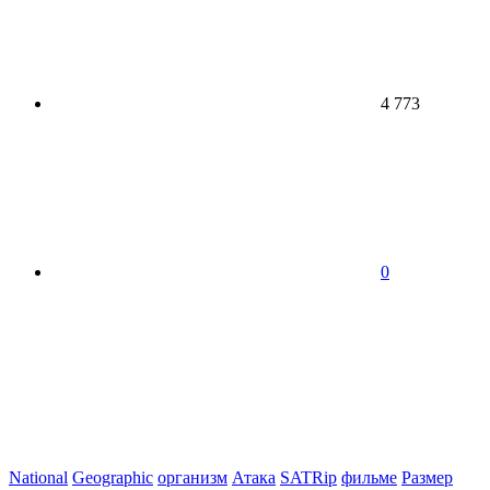
4 773
0
National
Geographic
организм
Атака
SATRip
фильме
Размер