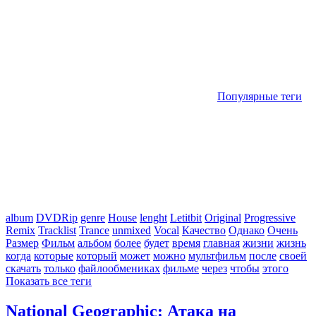
Популярные теги
album
DVDRip
genre
House
lenght
Letitbit
Original
Progressive
Remix
Tracklist
Trance
unmixed
Vocal
Качество
Однако
Очень
Размер
Фильм
альбом
более
будет
время
главная
жизни
жизнь
когда
которые
который
может
можно
мультфильм
после
своей
скачать
только
файлообмениках
фильме
через
чтобы
этого
Показать все теги
National Geographic: Атака на