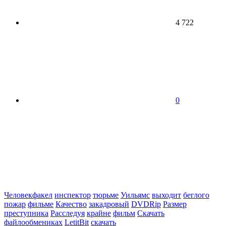
4 722
0
Человекфакел
инспектор
тюрьме
Уильямс
выходит
беглого
пожар
фильме
Качество
закадровый
DVDRip
Размер
преступника
Расследуя
крайне
фильм
Скачать
файлообмениках
LetitBit
скачать