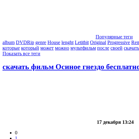
Популярные теги
album
DVDRip
genre
House
lenght
Letitbit
Original
Progressive
Re
которые
который
может
можно
мультфильм
после
своей
скачат
Показать все теги
скачать фильм Осиное гнездо бесплатн
17 декабря 13:24
0
1