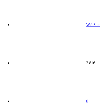
WebSam
2 816
0