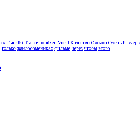
mix
Tracklist
Trance
unmixed
Vocal
Качество
Однако
Очень
Размер
ь
только
файлообмениках
фильме
через
чтобы
этого
о