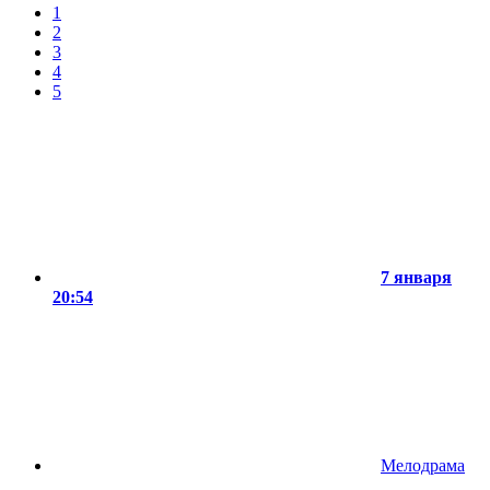
1
2
3
4
5
7 января
20:54
Мелодрама