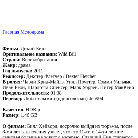
Главная
Мелодрама
Фильм
: Дикий Билл
Оригинальное название
: Wild Bill
Страна:
Великобритания
Жанр:
драма
Год выпуска:
2011
Режиссер:
Декстер Флетчер / Dexter Fletcher
В ролях:
Чарли Крид-Майлз, Уилл Поултер, Сэмми Уильямс,
Иван Реон, Шарлотта Спенсер, Марк Уоррен, Питер МакКейб
Продолжительность:
01:38
Перевод:
Любительский (одноголосый) den904
Качество
: HDRip
Размер
: 1.46 GB
О фильме:
Билл Хейворд, досрочно выйдя из тюрьмы, после
8-ми лет заключения узнает, что его 11-ти и 14-ти летние
сыновья больше не живут с матерью. Старший Дин старается