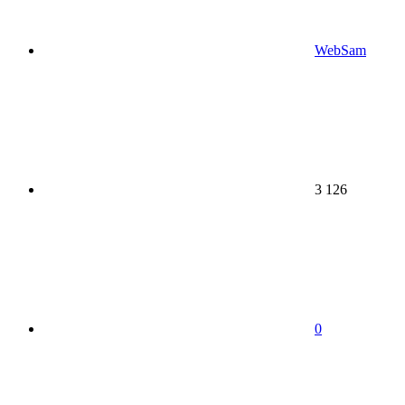
WebSam
3 126
0