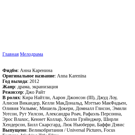
Главная
Мелодрама
Фидбм
: Анна Каренина
Оригинальное название
: Anna Karenina
Год выхода
: 2012
Жанр
: драма, экранизация
Режиссер
: Джо Райт
В ролях
: Кира Найтли, Аарон Джонсон (III), Джуд Лоу,
Алисия Викандер, Келли МакДональд, Мэттью МакФадьен,
Оливия Уильямс, Мишель Докери, Домналл Глисон, Эмили
Уотсон, Рут Уилсон, Александра Роач, Рафаэль Персонна,
Эрос Влахос, Кеннет Коллар, Холли Грэйнджер, Ширли
Хендерсон, Билл Скарсгард, Люк Ньюберри, Баффи Дэвис
Выпущено
: Великобритания / Universal Pictures, Focus