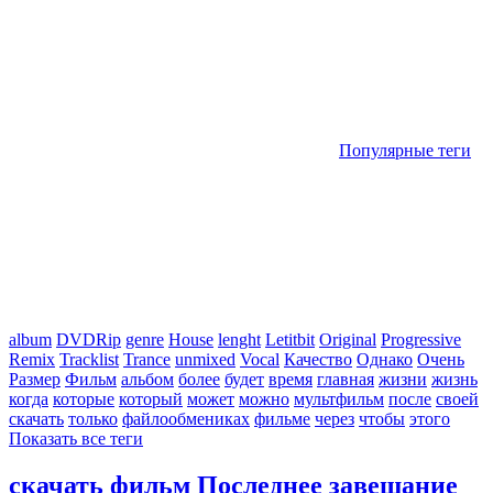
Популярные теги
album
DVDRip
genre
House
lenght
Letitbit
Original
Progressive
Remix
Tracklist
Trance
unmixed
Vocal
Качество
Однако
Очень
Размер
Фильм
альбом
более
будет
время
главная
жизни
жизнь
когда
которые
который
может
можно
мультфильм
после
своей
скачать
только
файлообмениках
фильме
через
чтобы
этого
Показать все теги
скачать фильм Последнее завещание