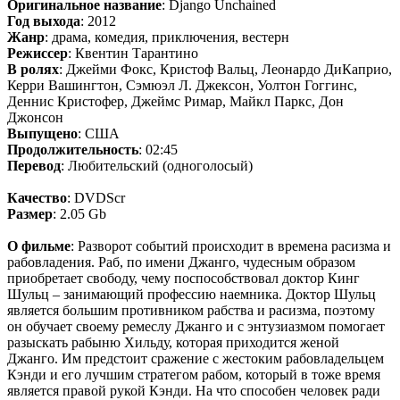
Оригинальное название
: Django Unchained
Год выхода
: 2012
Жанр
: драма, комедия, приключения, вестерн
Режиссер
: Квентин Тарантино
В ролях
: Джейми Фокс, Кристоф Вальц, Леонардо ДиКаприо,
Керри Вашингтон, Сэмюэл Л. Джексон, Уолтон Гоггинс,
Деннис Кристофер, Джеймс Римар, Майкл Паркс, Дон
Джонсон
Выпущено
: США
Продолжительность
: 02:45
Перевод
: Любительский (одноголосый)
Качество
: DVDScr
Размер
: 2.05 Gb
О фильме
: Разворот событий происходит в времена расизма и
рабовладения. Раб, по имени Джанго, чудесным образом
приобретает свободу, чему поспособствовал доктор Кинг
Шульц – занимающий профессию наемника. Доктор Шульц
является большим противником рабства и расизма, поэтому
он обучает своему ремеслу Джанго и с энтузиазмом помогает
разыскать рабыню Хильду, которая приходится женой
Джанго. Им предстоит сражение с жестоким рабовладельцем
Кэнди и его лучшим стратегом рабом, который в тоже время
является правой рукой Кэнди. На что способен человек ради