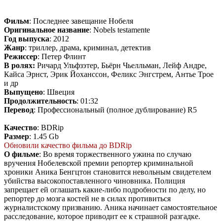
Фильм
: Последнее завещание Нобеля
Оригинальное название
: Nobels testamente
Год выпуска
: 2012
Жанр
: триллер, драма, криминал, детектив
Режиссер
: Петер Флинт
В ролях:
Ричард Ульфзэтер, Бьёрн Чьелльман, Лейф Андре,
Кайса Эрнст, Эрик Йоханссон, Феликс Энгстрем, Антье Трое
и др
Выпущено
: Швеция
Продолжительность
: 01:32
Перевод
: Профессиональный (полное дублирование) R5
Качество
: BDRip
Размер
: 1.45 Gb
Обновили качество фильма до BDRip
О фильме
: Во время торжественного ужина по случаю
вручения Нобелевской премии репортер криминальной
хроники Аника Бенгцтон становится невольным свидетелем
убийства высокопоставленного чиновника. Полиция
запрещает ей оглашать какие-либо подробности по делу, но
репортер до мозга костей не в силах противиться
журналистскому призванию. Аника начинает самостоятельное
расследование, которое приводит ее к страшной разгадке.