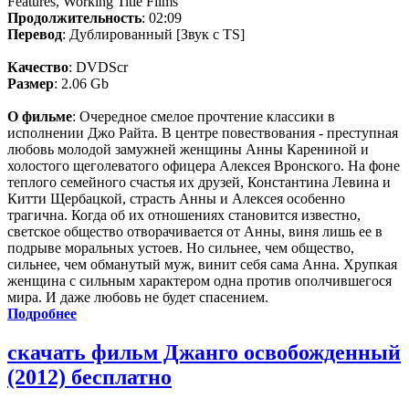
Features, Working Title Films
Продолжительность
: 02:09
Перевод
: Дублированный [Звук с TS]
Качество
: DVDScr
Размер
: 2.06 Gb
О фильме
: Очередное смелое прочтение классики в
исполнении Джо Райта. В центре повествования - преступная
любовь молодой замужней женщины Анны Карениной и
холостого щеголеватого офицера Алексея Вронского. На фоне
теплого семейного счастья их друзей, Константина Левина и
Китти Щербацкой, страсть Анны и Алексея особенно
трагична. Когда об их отношениях становится известно,
светское общество отворачивается от Анны, виня лишь ее в
подрыве моральных устоев. Но сильнее, чем общество,
сильнее, чем обманутый муж, винит себя сама Анна. Хрупкая
женщина с сильным характером одна против ополчившегося
мира. И даже любовь не будет спасением.
Подробнее
скачать фильм Джанго освобожденный
(2012) бесплатно