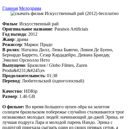
Главная
Мелодрама
Фильм
: Искусственный рай
Оригинальное название
: Paraisos Artificiais
Год выхода
: 2012
Жанр
: драма
Режиссер
: Маркос Прадо
В ролях
: Наталиа Дилл, Люка Бьянчи, Ливия Де Буено,
Бернардо Баррето, Сезар Кардадейро, Дивана Брандау,
Эмилио Орсиолло Нето
Выпущено
: Бразилия / Globo Filmes, Zazen
Produ&#231;&#245;es
Продолжительность
: 01:38
Перевод
: Любительский (одноголосный)
Качество
: HDRip
Размер
: 1.46 GB
О фильме:
Во время большого оупен-эйра на залитом
солнцем бразильском побережье случайно сталкиваются трое
незнакомых молодых людей: начинающий ди-джей Эрика, ее
лучшая подруга Лара и молодой парень Нандо. Эрика с
подругой приехала сыграть один из своих первых сетов, а