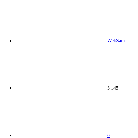
WebSam
3 145
0