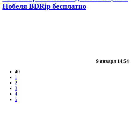
Нобеля BDRip бесплатно
9 января 14:54
40
1
2
3
4
5