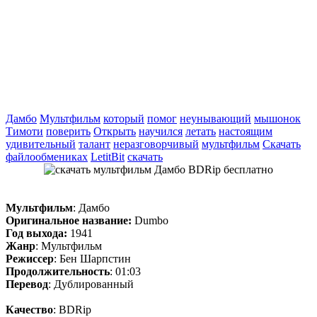
Дамбо
Мультфильм
который
помог
неунывающий
мышонок
Тимоти
поверить
Открыть
научился
летать
настоящим
удивительный
талант
неразговорчивый
мультфильм
Скачать
файлообмениках
LetitBit
скачать
Мультфильм
: Дамбо
Оригинальное название:
Dumbo
Год выхода:
1941
Жанр
: Мультфильм
Режиссер
: Бен Шарпстин
Продолжительность
: 01:03
Перевод
: Дублированный
Качество
: BDRip