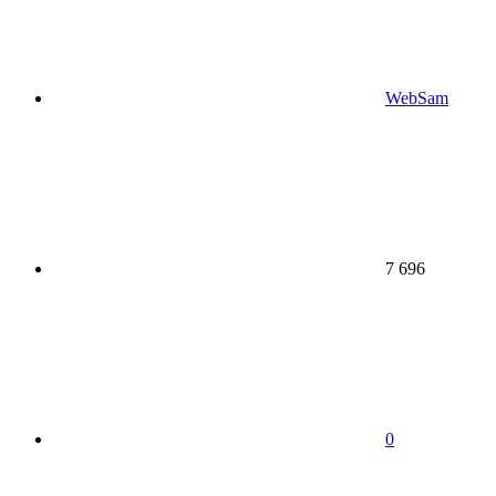
WebSam
7 696
0