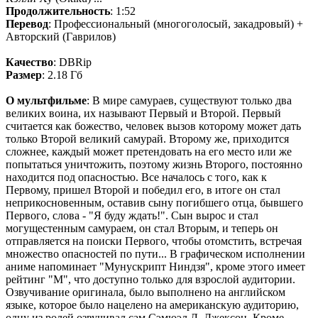
Продолжительность
: 1:52
Перевод
: Профессиональный (многоголосый, закадровый) +
Авторский (Гаврилов)
Качество
: DBRip
Размер
: 2.18 Гб
О мультфильме
: В мире самураев, существуют только два
великих воина, их называют Первый и Второй. Первый
считается как божество, человек вызов которому может дать
только Второй великий самурай. Второму же, приходится
сложнее, каждый может претендовать на его место или же
попытаться уничтожить, поэтому жизнь Второго, постоянно
находится под опасностью. Все началось с того, как к
Первому, пришел Второй и победил его, в итоге он стал
неприкосновенным, оставив сыну погибшего отца, бывшего
Первого, слова - "Я буду ждать!". Сын вырос и стал
могущестенным самураем, он стал Вторым, и теперь он
отправляется на поиски Первого, чтобы отомстить, встречая
множество опасностей по пути... В графическом исполнении
аниме напоминает "Мунускрипт Ниндзя", кроме этого имеет
рейтинг "M", что доступно только для взрослой аудитории.
Озвучивание оригинала, было выполнено на английском
языке, которое было нацелено на американскую аудиторию,
одну из ролей озвучивал сам Сэмюэл Л. Джексон. Кроме