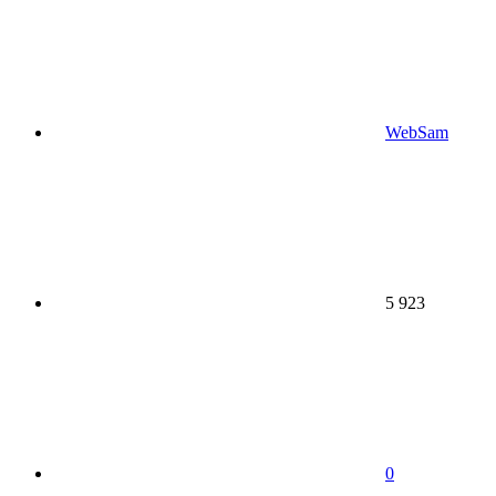
WebSam
5 923
0