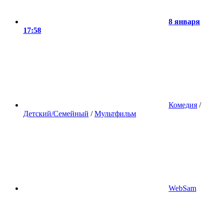
8 января
17:58
Комедия
/
Детский/Семейный
/
Мультфильм
WebSam