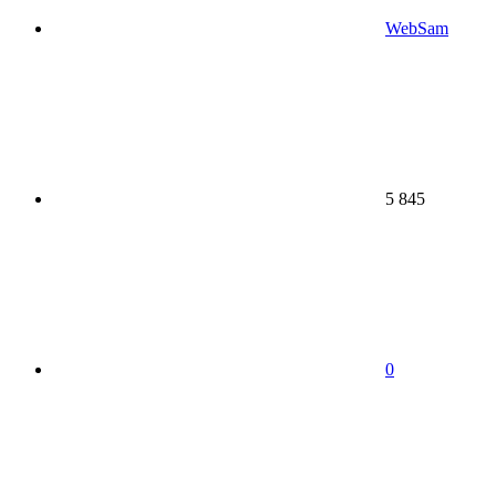
WebSam
5 845
0