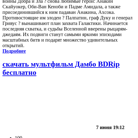
войны Добра и Зла ? снова любимые герои: Анакин
Скайуокер, Оби-Ван Кеноби и Падме Амидала, а также
присоединившийся к ним падаван Анакина, Ахсока.
Противостоящие им злодеи ? Палпатин, граф Дуку и генерал
Гривус ? вынашивают план захвата Галактики. Начинается
последняя схватка, и судьбы Вселенной вверены рыцарям-
джедаям. Их подвиги станут самыми яркими эпизодами
масштабных битв и подарят множество удивительных
открытий.
Подробнее
скачать мультфильм Дамбо BDRip
бесплатно
7 июня 19:12
100