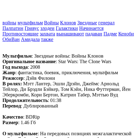
войны
мультфильм
Войны
Клонов
Звездные
генерал
Палпатин
Гривус
злодеи
Галактики
Начинается
Противостоящие
захвата
вынашивают
падаван
Падме
Кеноби
ОбиВан
Амидала
также
Мультфильм
: Звездные войны: Войны Клонов
Оригинальное название
: Star Wars: The Clone Wars
Год выхода
: 2008
Жанр
: фантастика, боевик, приключения, мультфильм
Режиссер
: Дэйв Филони
В ролях:
Мэтт Лантер, Эшли Дрэйн, Джеймс Арнольд
Тейлор, Ди Брэдли Бэйкер, Том Кэйн, Ника Футтерман, Йен
Эберкромби, Кори Бертон, Катрин Табер, Мэттью Вуд
Продолжительность
: 01:38
Перевод
: Дублированный
Качество
: BDRip
Размер
: 1.46 Гб
О мультфильме
: На передовых позициях межгалактической