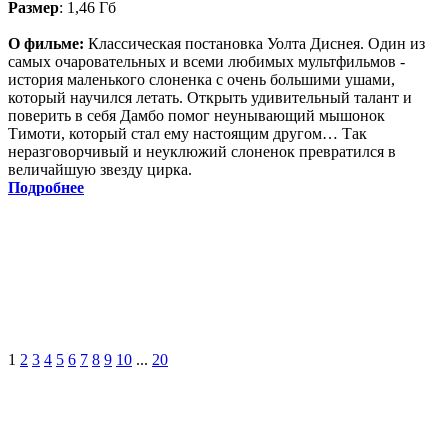
Размер
: 1,46 Гб
О фильме:
Классическая постановка Уолта Диснея. Один из
самых очаровательных и всеми любимых мультфильмов -
история маленького слоненка с очень большими ушами,
который научился летать. Открыть удивительный талант и
поверить в себя Дамбо помог неунывающий мышонок
Тимоти, который стал ему настоящим другом… Так
неразговорчивый и неуклюжий слоненок превратился в
величайшую звезду цирка.
Подробнее
1
2
3
4
5
6
7
8
9
10
...
20