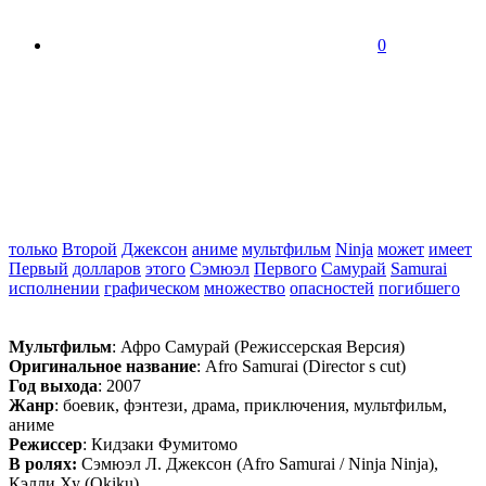
0
только
Второй
Джексон
аниме
мультфильм
Ninja
может
имеет
Первый
долларов
этого
Сэмюэл
Первого
Самурай
Samurai
исполнении
графическом
множество
опасностей
погибшего
Мультфильм
: Афро Самурай (Режиссерская Версия)
Оригинальное название
: Afro Samurai (Director s cut)
Год выхода
: 2007
Жанр
: боевик, фэнтези, драма, приключения, мультфильм,
аниме
Режиссер
: Кидзаки Фумитомо
В ролях:
Сэмюэл Л. Джексон (Afro Samurai / Ninja Ninja),
Кэлли Ху (Okiku) ...