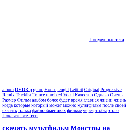
Популярные теги
album
DVDRip
genre
House
lenght
Letitbit
Original
Progressive
Remix
Tracklist
Trance
unmixed
Vocal
Качество
Однако
Очень
Размер
Фильм
альбом
более
будет
время
главная
жизни
жизнь
когда
которые
который
может
можно
мультфильм
после
своей
скачать
только
файлообмениках
фильме
через
чтобы
этого
Показать все теги
скачать мультфильм Монстры на