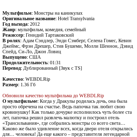
Мультфильм
: Монстры на каникулах
Оригинальное название
: Hotel Transylvania
Год выхода
: 2012
Жанр
: мультфильм, комедия, семейный
Режиссер
: Генндий Тартаковский
В ролях
: Адам Сэндлер, Энди Сэмберг, Селена Гомес, Кевин
Джеймс, Фрэн Дрешер, Стив Бушеми, Молли Шеннон, Дэвид
Спейд, Си-Ло, Джон Ловиц
Выпущено
: США
Продолжительность
: 01:31
Перевод
: Дублированный [Звук с TS]
Качество
: WEBDLRip
Размер
: 1.36 Гб
Обновили качество мультфильма до WEBDLRip
О мультфильме
: Когда у Дракулы родилась дочь, она была
просто обречена на счастье. Ведь папочка так любит свою
кровинушку! Как только дочурке исполнилось чуть более ста
лет, папочка решил развлечь малютку и построил отель
«Трансильвания», где собрались монстры со всего света…
Каково же было удивление всех, когда двери отеля открылись
для… человека! Да еще какого – представителя легендарной