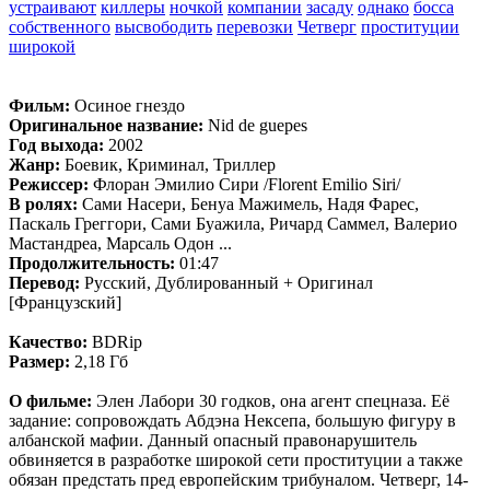
устраивают
киллеры
ночкой
компании
засаду
однако
босса
собственного
высвободить
перевозки
Четверг
проституции
широкой
Фильм:
Осиное гнездо
Оригинальное название:
Nid de guepes
Год выхода:
2002
Жанр:
Боевик, Криминал, Триллер
Режиссер:
Флоран Эмилио Сири /Florent Emilio Siri/
В ролях:
Сами Насери, Бенуа Мажимель, Надя Фарес,
Паскаль Греггори, Сами Буажила, Ричард Саммел, Валерио
Мастандреа, Марсаль Одон ...
Продолжительность:
01:47
Перевод:
Русский, Дублированный + Оригинал
[Французский]
Качество:
BDRip
Размер:
2,18 Гб
О фильме:
Элен Лабори 30 годков, она агент спецназа. Её
задание: сопровождать Абдэна Нексепа, большую фигуру в
албанской мафии. Данный опасный правонарушитель
обвиняется в разработке широкой сети проституции а также
обязан предстать пред европейским трибуналом. Четверг, 14-