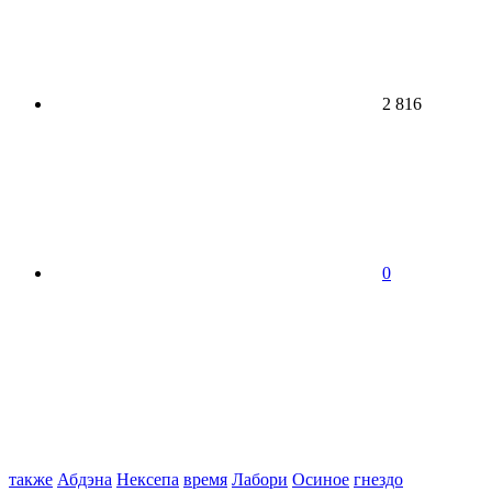
2 816
0
также
Абдэна
Нексепа
время
Лабори
Осиное
гнездо