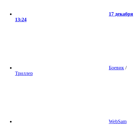
17 декабря
13:24
Боевик
/
Триллер
WebSam