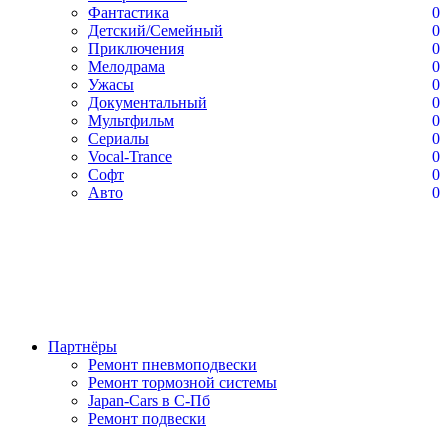
Фантастика
0
Детский/Семейный
0
Приключения
0
Мелодрама
0
Ужасы
0
Документальный
0
Мультфильм
0
Сериалы
0
Vocal-Trance
0
Софт
0
Авто
0
Партнёры
Ремонт пневмоподвески
Ремонт тормозной системы
Japan-Cars в С-Пб
Ремонт подвески