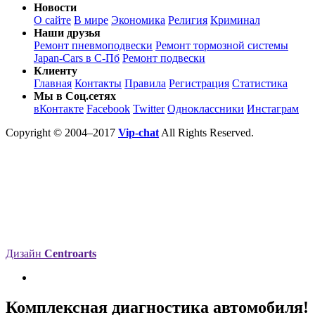
Новости
О сайте
В мире
Экономика
Религия
Криминал
Наши друзья
Ремонт пневмоподвески
Ремонт тормозной системы
Japan-Cars в С-Пб
Ремонт подвески
Клиенту
Главная
Контакты
Правила
Регистрация
Статистика
Мы в Соц.сетях
вКонтакте
Facebook
Twitter
Одноклассники
Инстаграм
Copyright © 2004–2017
Vip-chat
All Rights Reserved.
Дизайн
Centroarts
Комплексная диагностика автомобиля!