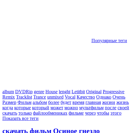
Популярные теги
album
DVDRip
genre
House
lenght
Letitbit
Original
Progressive
Remix
Tracklist
Trance
unmixed
Vocal
Качество
Однако
Очень
Размер
Фильм
альбом
более
будет
время
главная
жизни
жизнь
когда
которые
который
может
можно
мультфильм
после
своей
скачать
только
файлообмениках
фильме
через
чтобы
этого
Показать все теги
скачать фильм Осиное гнездо