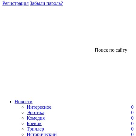
Регистрация
Забыли пароль?
Поиск по сайту
Новости
Интересное
0
Эротика
0
Комедия
0
Боевик
0
Триллер
0
Исторический
0