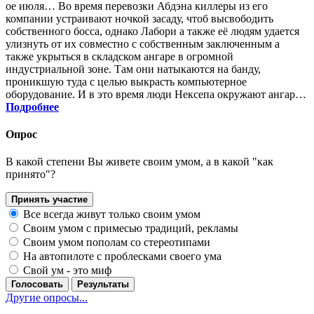
ое июля… Во время перевозки Абдэна киллеры из его
компании устраивают ночкой засаду, чтоб высвободить
собственного босса, однако Лабори а также её людям удается
улизнуть от их совместно с собственным заключенным а
также укрыться в складском ангаре в огромной
индустриальной зоне. Там они натыкаются на банду,
проникшую туда с целью выкрасть компьютерное
оборудование. И в это время люди Нексепа окружают ангар…
Подробнее
Опрос
В какой степени Вы живете своим умом, а в какой "как
принято"?
Принять участие
Все всегда живут только своим умом
Своим умом с примесью традиций, рекламы
Своим умом пополам со стереотипами
На автопилоте с проблесками своего ума
Свой ум - это миф
Голосовать
Результаты
Другие опросы...