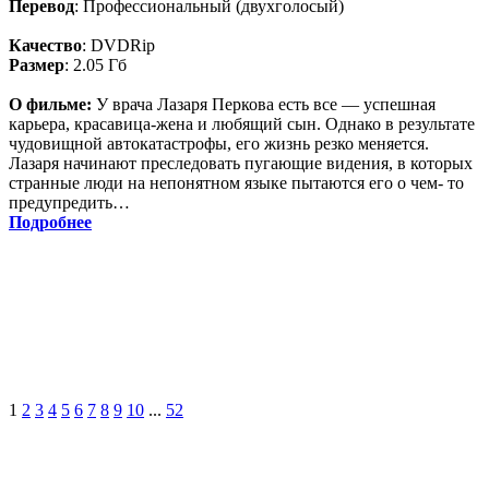
Перевод
: Профессиональный (двухголосый)
Качество
: DVDRip
Размер
: 2.05 Гб
О фильме:
У врача Лазаря Перкова есть все — успешная
карьера, красавица-жена и любящий сын. Однако в результате
чудовищной автокатастрофы, его жизнь резко меняется.
Лазаря начинают преследовать пугающие видения, в которых
странные люди на непонятном языке пытаются его о чем- то
предупредить…
Подробнее
1
2
3
4
5
6
7
8
9
10
...
52