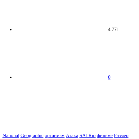
4 771
0
National
Geographic
организм
Атака
SATRip
фильме
Размер