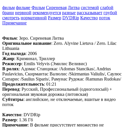
фильм
фильме
Фильм
Сиреневая
Литва
системой
слабой
брани
нервной
рекомендуется
разные
рассказывает
грубой
смотреть
нормативной
Размер
DVDRip
Качество
поток
Примечание
Фильм
: Зеро. Сиреневая Литва
Оригинальное название
: Zero. Alyvine Lietuva / Zero. Lilac
Lithuania
Год выхода
: 2006
Жанр
: Криминал, Триллер
Режиссер
: Emilis Velyvis (Эмилис Веливис)
В ролях
: Адомас Станцикас /Adomas Stancikas/, Andrius
Paulavicius, Скирмантас Валюлис /Skirmantas Valiulis/, Саулюс
Сипарис /Saulius Siparis/, Рамунас Рудокас /Ramunas Rudokas/
Продолжительность
: 01:21
Перевод
: Русский, Профессиональный (одноголосый) +
оригинальная звуковая дорожка (литовская)
Субтитры
: английские, не отключаемые, вшитые в видео
поток
Качество
: DVDRip
Размер
: 1.36 Гб
Примечание
: В фильме присутствует множество не