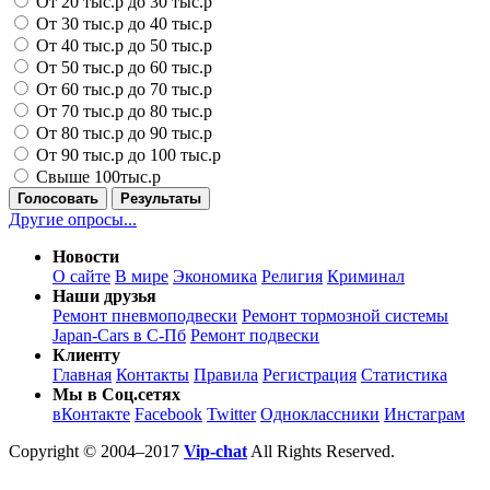
От 20 тыс.р до 30 тыс.р
От 30 тыс.р до 40 тыс.р
От 40 тыс.р до 50 тыс.р
От 50 тыс.р до 60 тыс.р
От 60 тыс.р до 70 тыс.р
От 70 тыс.р до 80 тыс.р
От 80 тыс.р до 90 тыс.р
От 90 тыс.р до 100 тыс.р
Свыше 100тыс.р
Голосовать
Результаты
Другие опросы...
Новости
О сайте
В мире
Экономика
Религия
Криминал
Наши друзья
Ремонт пневмоподвески
Ремонт тормозной системы
Japan-Cars в С-Пб
Ремонт подвески
Клиенту
Главная
Контакты
Правила
Регистрация
Статистика
Мы в Соц.сетях
вКонтакте
Facebook
Twitter
Одноклассники
Инстаграм
Copyright © 2004–2017
Vip-chat
All Rights Reserved.