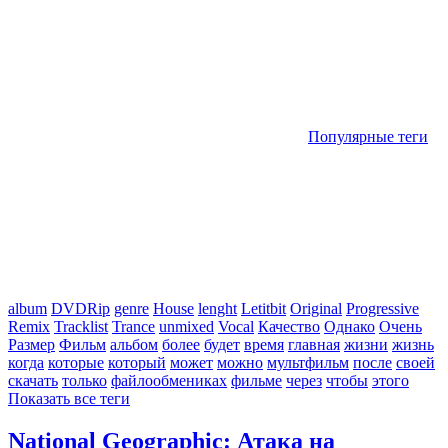
Популярные теги
album
DVDRip
genre
House
lenght
Letitbit
Original
Progressive
Remix
Tracklist
Trance
unmixed
Vocal
Качество
Однако
Очень
Размер
Фильм
альбом
более
будет
время
главная
жизни
жизнь
когда
которые
который
может
можно
мультфильм
после
своей
скачать
только
файлообмениках
фильме
через
чтобы
этого
Показать все теги
National Geographic: Атака на