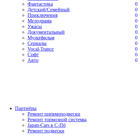
Фантастика
0
Детский/Семейный
0
Приключения
0
Мелодрама
0
Ужасы
0
Документальный
0
Мультфильм
0
Сериалы
0
Vocal-Trance
0
Софт
0
Авто
0
Партнёры
Ремонт пневмоподвески
Ремонт тормозной системы
Japan-Cars в С-Пб
Ремонт подвески