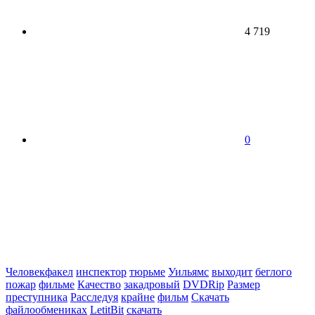
4 719
0
Человекфакел
инспектор
тюрьме
Уильямс
выходит
беглого
пожар
фильме
Качество
закадровый
DVDRip
Размер
преступника
Расследуя
крайне
фильм
Скачать
файлообмениках
LetitBit
скачать