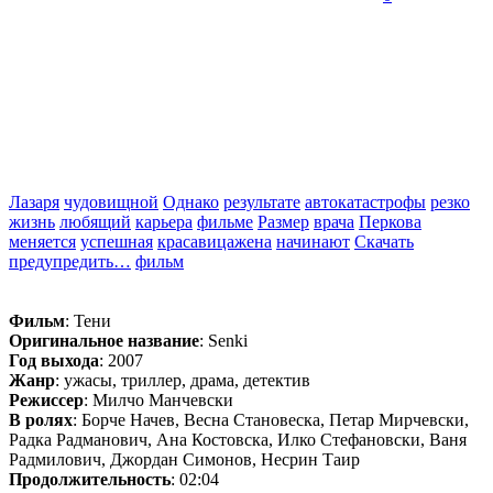
Лазаря
чудовищной
Однако
результате
автокатастрофы
резко
жизнь
любящий
карьера
фильме
Размер
врача
Перкова
меняется
успешная
красавицажена
начинают
Скачать
предупредить…
фильм
Фильм
: Тени
Оригинальное название
: Senki
Год выхода
: 2007
Жанр
: ужасы, триллер, драма, детектив
Режиссер
: Милчо Манчевски
В ролях
: Борче Начев, Весна Становеска, Петар Мирчевски,
Радка Радманович, Ана Костовска, Илко Стефановски, Ваня
Радмилович, Джордан Симонов, Несрин Таир
Продолжительность
: 02:04