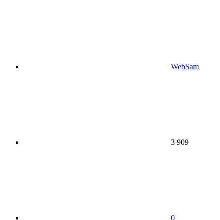
WebSam
3 909
0