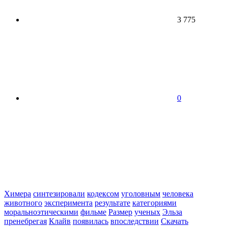
3 775
0
Химера
синтезировали
кодексом
уголовным
человека
животного
эксперимента
результате
категориями
моральноэтическими
фильме
Размер
ученых
Эльза
пренебрегая
Клайв
появилась
впоследствии
Скачать