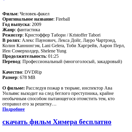
Фильм
: Человек-факел
Оригинальное название
: Fireball
Год выпуска
: 2009
Жанр
: фантастика
Режиссер
: Кристоффер Табори / Kristoffer Tabori
В ролях
: Алекс Паунович, Лекса Дойг, Лауро Чартрэнд,
Колин Каннингэм, Lani Gelera, Тоби Харгрейв, Аарон Перл,
Иен Сомерхолдер, Shelene Yung
Продолжительность
: 01:25
Перевод
: Профессиональный (многоголосый, закадровый)
Качество
: DVDRip
Размер
: 678 MB
О фильме:
Расследуя пожар в тюрьме, инспектор Ава
Уильямс выходит на след беглого преступника, крайне
необычным способом пытающегося отомстить тем, кто
отправил его за решетку…
Подробнее
скачать фильм Химера бесплатно