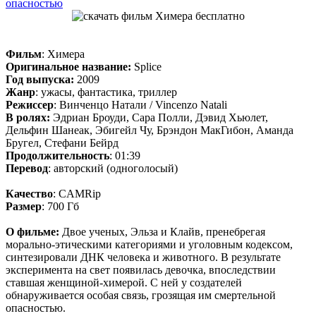
опасностью
Фильм
: Химера
Оригинальное название:
Splice
Год выпуска:
2009
Жанр
: ужасы, фантастика, триллер
Режиссер
: Винченцо Натали / Vincenzo Natali
В ролях:
Эдриан Броуди, Сара Полли, Дэвид Хьюлет,
Дельфин Шанеак, Эбигейл Чу, Брэндон МакГибон, Аманда
Бругел, Стефани Бейрд
Продолжительность
: 01:39
Перевод
: авторский (одноголосый)
Качество
: CAMRip
Размер
: 700 Гб
О фильме:
Двое ученых, Эльза и Клайв, пренебрегая
морально-этическими категориями и уголовным кодексом,
синтезировали ДНК человека и животного. В результате
эксперимента на свет появилась девочка, впоследствии
ставшая женщиной-химерой. С ней у создателей
обнаруживается особая связь, грозящая им смертельной
опасностью.