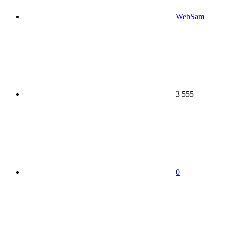
WebSam
3 555
0