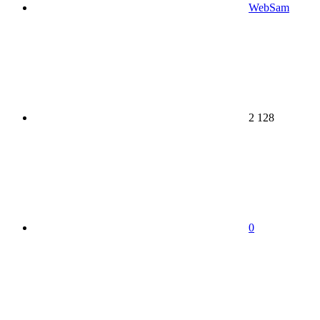
WebSam
2 128
0