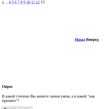
1
...
4
5
6
7
8
9
10
11
12
13
Назад
Вперед
Опрос
В какой степени Вы живете своим умом, а в какой "как
принято"?