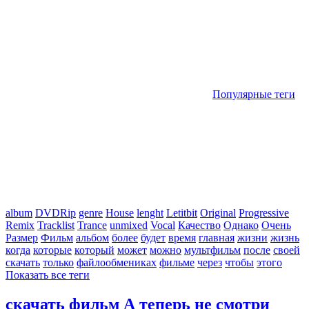
Популярные теги
album
DVDRip
genre
House
lenght
Letitbit
Original
Progressive
Remix
Tracklist
Trance
unmixed
Vocal
Качество
Однако
Очень
Размер
Фильм
альбом
более
будет
время
главная
жизни
жизнь
когда
которые
который
может
можно
мультфильм
после
своей
скачать
только
файлообмениках
фильме
через
чтобы
этого
Показать все теги
скачать фильм А теперь не смотри