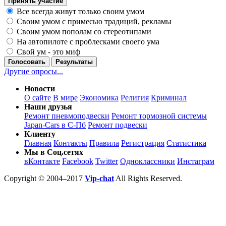
Принять участие
Все всегда живут только своим умом
Своим умом с примесью традиций, рекламы
Своим умом пополам со стереотипами
На автопилоте с проблесками своего ума
Свой ум - это миф
Голосовать
Результаты
Другие опросы...
Новости
О сайте
В мире
Экономика
Религия
Криминал
Наши друзья
Ремонт пневмоподвески
Ремонт тормозной системы
Japan-Cars в С-Пб
Ремонт подвески
Клиенту
Главная
Контакты
Правила
Регистрация
Статистика
Мы в Соц.сетях
вКонтакте
Facebook
Twitter
Одноклассники
Инстаграм
Copyright © 2004–2017
Vip-chat
All Rights Reserved.