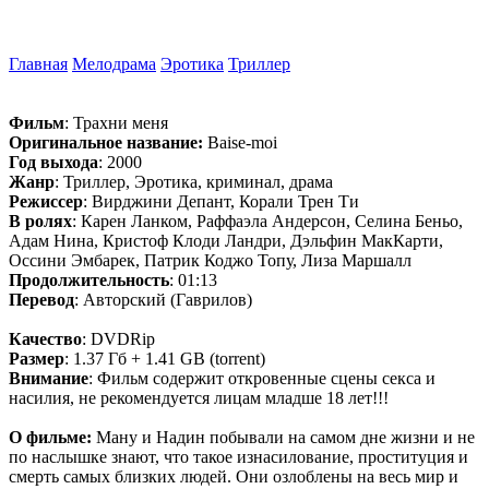
Главная
Мелодрама
Эротика
Триллер
Фильм
: Трахни меня
Оригинальное название:
Baise-moi
Год выхода
: 2000
Жанр
: Триллер, Эротика, криминал, драма
Режиссер
: Вирджини Депант, Корали Трен Ти
В ролях
: Карен Ланком, Раффаэла Андерсон, Селина Беньо,
Адам Нина, Кристоф Клоди Ландри, Дэльфин МакКарти,
Оссини Эмбарек, Патрик Коджо Топу, Лиза Маршалл
Продолжительность
: 01:13
Перевод
: Авторский (Гаврилов)
Качество
: DVDRip
Размер
: 1.37 Гб + 1.41 GB (torrent)
Внимание
: Фильм содержит откровенные сцены секса и
насилия, не рекомендуется лицам младше 18 лет!!!
О фильме:
Ману и Надин побывали на самом дне жизни и не
по наслышке знают, что такое изнасилование, проституция и
смерть самых близких людей. Они озлоблены на весь мир и