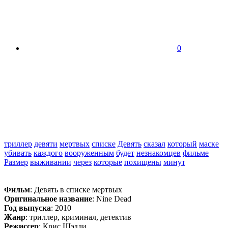
0
триллер
девяти
мертвых
списке
Девять
сказал
который
маске
убивать
каждого
вооруженным
будет
незнакомцев
фильме
Размер
выживании
через
которые
похищены
минут
Фильм
: Девять в списке мертвых
Оригинальное название
: Nine Dead
Год выпуска
: 2010
Жанр
: триллер, криминал, детектив
Режиссер
: Крис Шэдли