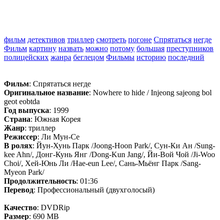
фильм
детективов
триллер
смотреть
погоне
Спрятаться
негде
Фильм
картину
назвать
можно
потому
большая
преступников
полицейских
жанра
беглецом
Фильмы
историю
последний
Фильм
: Спрятаться негде
Оригинальное название
: Nowhere to hide / Injeong sajeong bol
geot eobtda
Год выпуска
: 1999
Страна
: Южная Корея
Жанр
: триллер
Режиссер
: Ли Мун-Се
В ролях
: Йун-Хунь Парк /Joong-Hoon Park/, Сун-Ки Ан /Sung-
kee Ahn/, Донг-Кунь Янг /Dong-Kun Jang/, Йи-Вой Чой /Ji-Woo
Choi/, Хей-Юнь Ли /Hae-eun Lee/, Сань-Мьёнг Парк /Sang-
Myeon Park/
Продолжительность
: 01:36
Перевод
: Профессиональный (двухголосый)
Качество
: DVDRip
Размер
: 690 MB