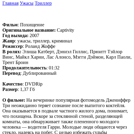
Главная
Ужасы
Триллер
Фильм
: Похищение
Оригинальное название:
Captivity
Год выхода:
2007
Жанр
: ужасы, триллер, криминал
Режиссер
: Роланд Жоффе
В ролях:
Элиша Катберт, Дэниэл Гиллис, Прюитт Тэйлор
Винс, Майкл Харни, Лас Алонсо, Мэгги Дэймон, Карл Паоли,
Трент Броин
Продолжительность
: 01:32
Перевод
: Дублированный
Качество
: DVDRip
Размер
: 1,37 Гб
О фильме:
На вечеринке популярная фотомодель Джениффер
Три неожиданно теряет сознание после выпитого коктейля.
Она оказывается в подвале частного жилого дома, понимает,
что похищена. Вскоре за стеклянной стеной, разделяющей
комнаты, она обнаруживает также плененного молодого
человека — водителя Гарри. Молодые люди общаются через
стекло, надеясь на побег. С целью избежать судьбы