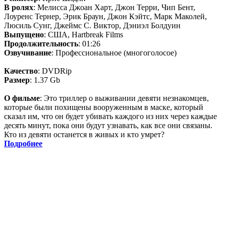
В ролях
: Мелисса Джоан Харт, Джон Терри, Чип Бент,
Лоуренс Тернер, Эрик Браун, Джон Кэйтс, Марк Маколей,
Люсиль Сунг, Джеймс С. Виктор, Дэниэл Болдуин
Выпущено
: США, Hartbreak Films
Продолжительность
: 01:26
Озвучивание
: Профессиональное (многоголосое)
Качество
: DVDRip
Размер
: 1.37 Gb
О фильме
: Это триллер о выживании девяти незнакомцев,
которые были похищены вооруженным в маске, который
сказал им, что он будет убивать каждого из них через каждые
десять минут, пока они будут узнавать, как все они связаны.
Кто из девяти останется в живых и кто умрет?
Подробнее