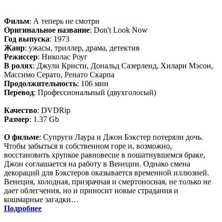
Фильм
: А теперь не смотри
Оригинальное название
: Don't Look Now
Год выпуска
: 1973
Жанр
: ужасы, триллер, драма, детектив
Режиссер
: Николас Роуг
В ролях
: Джули Кристи, Дональд Сазерленд, Хилари Мэсон,
Массимо Серато, Ренато Скарпа
Продолжительность
: 106 мин
Перевод
: Профессиональный (двухголосый)
Качество
: DVDRip
Размер
: 1.37 Gb
О фильме
: Супруги Лаура и Джон Бэкстер потеряли дочь.
Чтобы забыться в собственном горе и, возможно,
восстановить хрупкое равновесие в пошатнувшемся браке,
Джон соглашается на работу в Венеции. Однако смена
декораций для Бэкстеров оказывается временной иллюзией.
Венеция, холодная, призрачная и смертоносная, не только не
дает облегчения, но и приносит новые страдания и
кошмарные загадки…
Подробнее