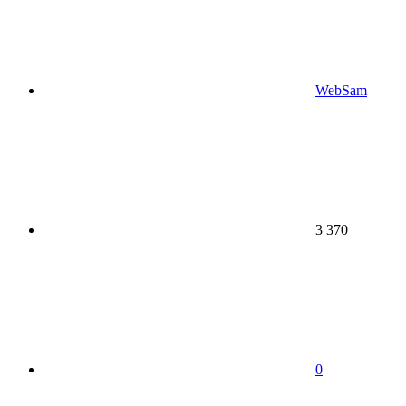
WebSam
3 370
0