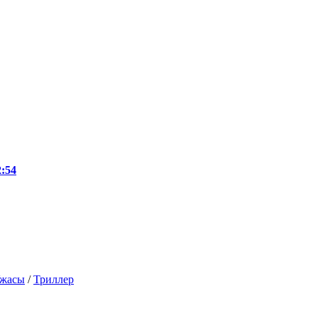
:54
жасы
/
Триллер