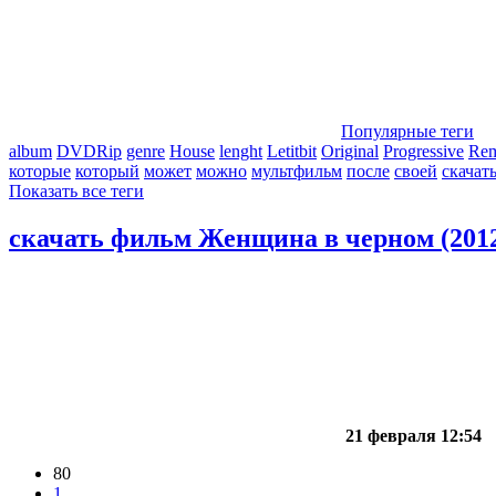
Популярные теги
album
DVDRip
genre
House
lenght
Letitbit
Original
Progressive
Re
которые
который
может
можно
мультфильм
после
своей
скачат
Показать все теги
скачать фильм Женщина в черном (2012
21 февраля 12:54
80
1