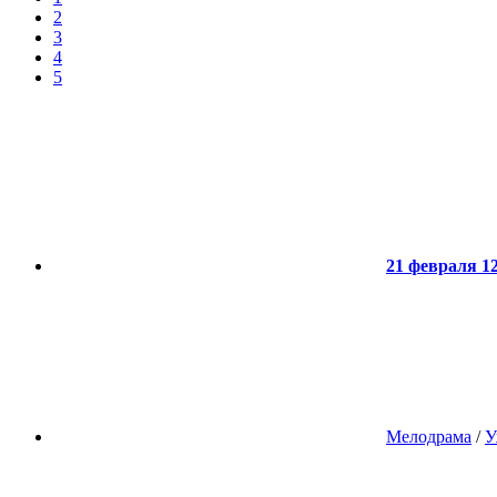
2
3
4
5
21 февраля 12
Мелодрама
/
У