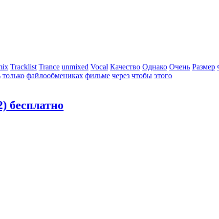
mix
Tracklist
Trance
unmixed
Vocal
Качество
Однако
Очень
Размер
ь
только
файлообмениках
фильме
через
чтобы
этого
) бесплатно