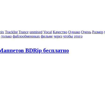
mix
Tracklist
Trance
unmixed
Vocal
Качество
Однако
Очень
Размер
ь
только
файлообмениках
фильме
через
чтобы
этого
 Маппетов BDRip бесплатно