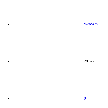
WebSam
28 527
0