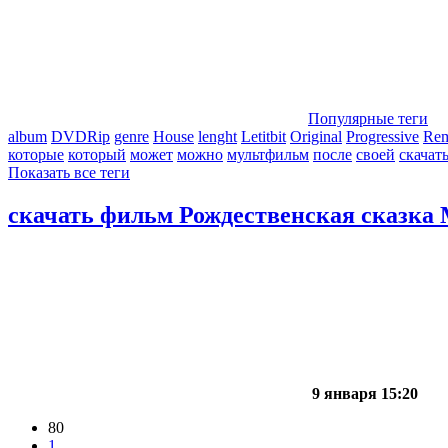
Популярные теги
album
DVDRip
genre
House
lenght
Letitbit
Original
Progressive
Re
которые
который
может
можно
мультфильм
после
своей
скачат
Показать все теги
скачать фильм Рождественская сказка
9 января 15:20
80
1