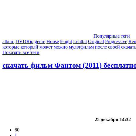
Популярные теги
album
DVDRip
genre
House
lenght
Letitbit
Original
Progressive
Re
которые
который
может
можно
мультфильм
после
своей
скачат
Показать все теги
скачать фильм Фантом (2011) бесплатн
25 декабря 14:32
60
1