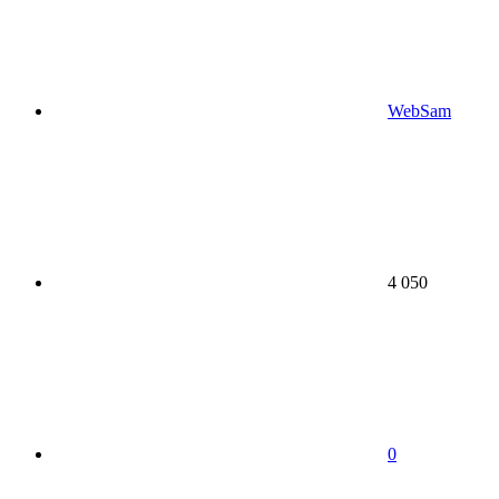
WebSam
4 050
0