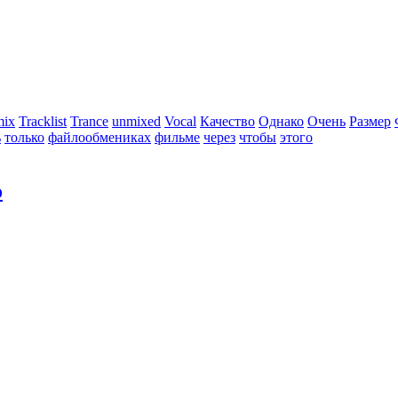
mix
Tracklist
Trance
unmixed
Vocal
Качество
Однако
Очень
Размер
ь
только
файлообмениках
фильме
через
чтобы
этого
о