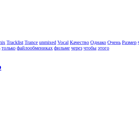
mix
Tracklist
Trance
unmixed
Vocal
Качество
Однако
Очень
Размер
ь
только
файлообмениках
фильме
через
чтобы
этого
о