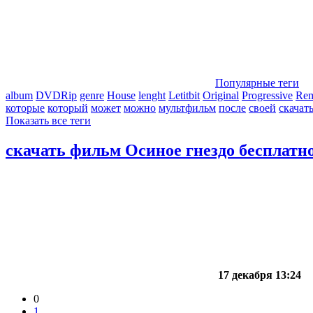
Популярные теги
album
DVDRip
genre
House
lenght
Letitbit
Original
Progressive
Re
которые
который
может
можно
мультфильм
после
своей
скачат
Показать все теги
скачать фильм Осиное гнездо бесплатн
17 декабря 13:24
0
1