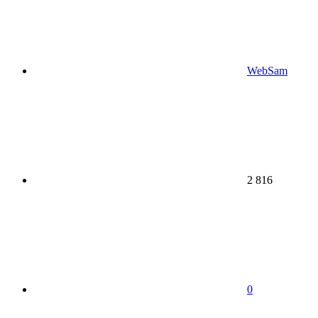
WebSam
2 816
0