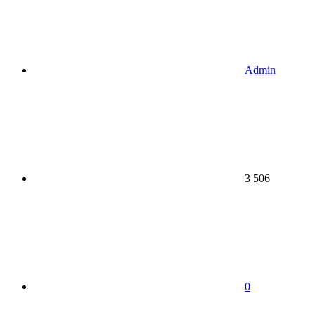
Admin
3 506
0