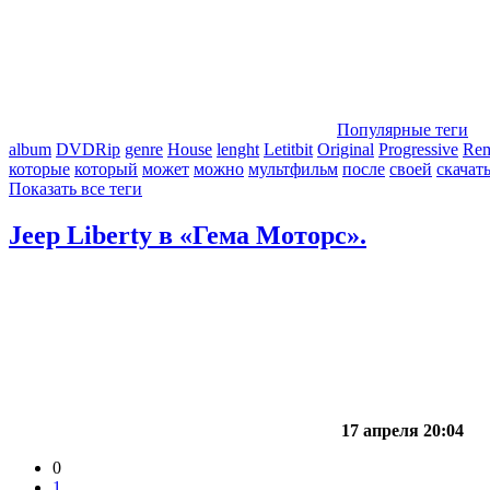
Популярные теги
album
DVDRip
genre
House
lenght
Letitbit
Original
Progressive
Re
которые
который
может
можно
мультфильм
после
своей
скачат
Показать все теги
Jeep Liberty в «Гема Моторс».
17 апреля 20:04
0
1