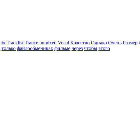
mix
Tracklist
Trance
unmixed
Vocal
Качество
Однако
Очень
Размер
ь
только
файлообмениках
фильме
через
чтобы
этого