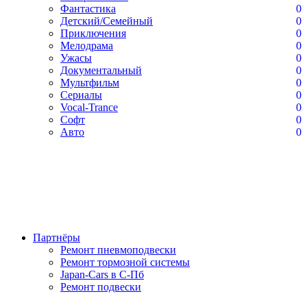
Фантастика
0
Детский/Семейный
0
Приключения
0
Мелодрама
0
Ужасы
0
Документальный
0
Мультфильм
0
Сериалы
0
Vocal-Trance
0
Софт
0
Авто
0
Партнёры
Ремонт пневмоподвески
Ремонт тормозной системы
Japan-Cars в С-Пб
Ремонт подвески