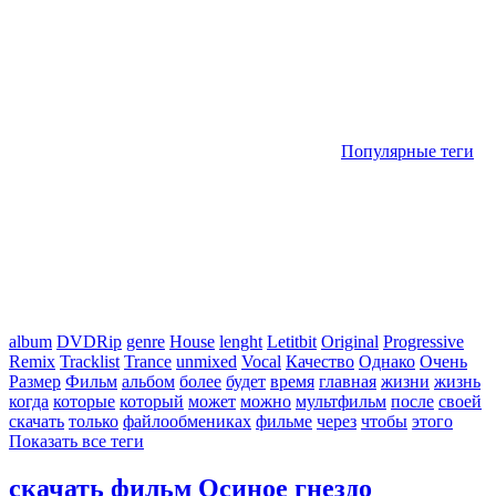
Популярные теги
album
DVDRip
genre
House
lenght
Letitbit
Original
Progressive
Remix
Tracklist
Trance
unmixed
Vocal
Качество
Однако
Очень
Размер
Фильм
альбом
более
будет
время
главная
жизни
жизнь
когда
которые
который
может
можно
мультфильм
после
своей
скачать
только
файлообмениках
фильме
через
чтобы
этого
Показать все теги
скачать фильм Осиное гнездо