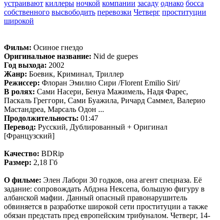
устраивают
киллеры
ночкой
компании
засаду
однако
босса
собственного
высвободить
перевозки
Четверг
проституции
широкой
Фильм:
Осиное гнездо
Оригинальное название:
Nid de guepes
Год выхода:
2002
Жанр:
Боевик, Криминал, Триллер
Режиссер:
Флоран Эмилио Сири /Florent Emilio Siri/
В ролях:
Сами Насери, Бенуа Мажимель, Надя Фарес,
Паскаль Греггори, Сами Буажила, Ричард Саммел, Валерио
Мастандреа, Марсаль Одон ...
Продолжительность:
01:47
Перевод:
Русский, Дублированный + Оригинал
[Французский]
Качество:
BDRip
Размер:
2,18 Гб
О фильме:
Элен Лабори 30 годков, она агент спецназа. Её
задание: сопровождать Абдэна Нексепа, большую фигуру в
албанской мафии. Данный опасный правонарушитель
обвиняется в разработке широкой сети проституции а также
обязан предстать пред европейским трибуналом. Четверг, 14-