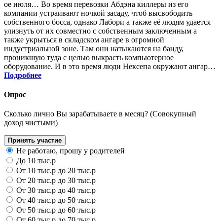
ое июля… Во время перевозки Абдэна киллеры из его
компании устраивают ночкой засаду, чтоб высвободить
собственного босса, однако Лабори а также её людям удается
улизнуть от их совместно с собственным заключенным а
также укрыться в складском ангаре в огромной
индустриальной зоне. Там они натыкаются на банду,
проникшую туда с целью выкрасть компьютерное
оборудование. И в это время люди Нексепа окружают ангар…
Подробнее
Опрос
Сколько лично Вы зарабатываете в месяц? (Совокупный
доход чистыми)
Принять участие
Не работаю, прошу у родителей
До 10 тыс.р
От 10 тыс.р до 20 тыс.р
От 20 тыс.р до 30 тыс.р
От 30 тыс.р до 40 тыс.р
От 40 тыс.р до 50 тыс.р
От 50 тыс.р до 60 тыс.р
От 60 тыс.р до 70 тыс.р