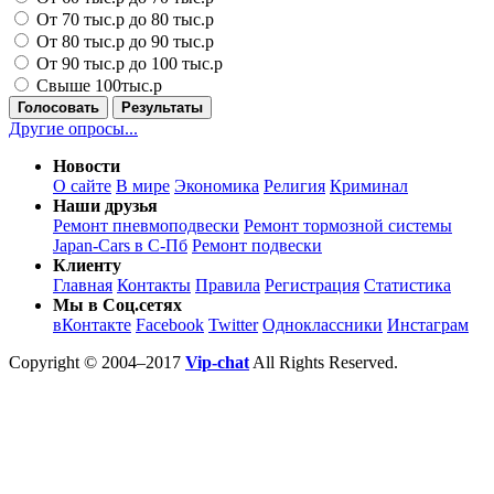
От 70 тыс.р до 80 тыс.р
От 80 тыс.р до 90 тыс.р
От 90 тыс.р до 100 тыс.р
Свыше 100тыс.р
Голосовать
Результаты
Другие опросы...
Новости
О сайте
В мире
Экономика
Религия
Криминал
Наши друзья
Ремонт пневмоподвески
Ремонт тормозной системы
Japan-Cars в С-Пб
Ремонт подвески
Клиенту
Главная
Контакты
Правила
Регистрация
Статистика
Мы в Соц.сетях
вКонтакте
Facebook
Twitter
Одноклассники
Инстаграм
Copyright © 2004–2017
Vip-chat
All Rights Reserved.