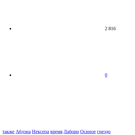
2 816
0
также
Абдэна
Нексепа
время
Лабори
Осиное
гнездо