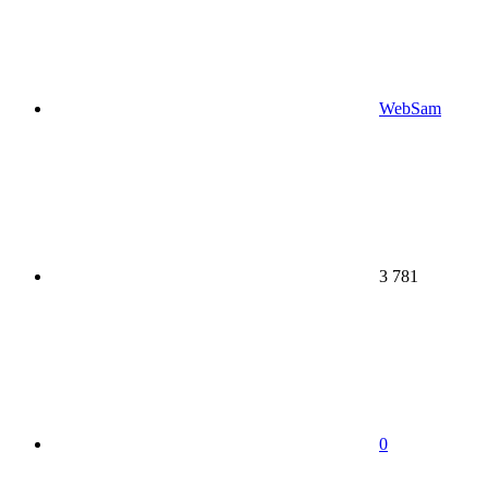
WebSam
3 781
0