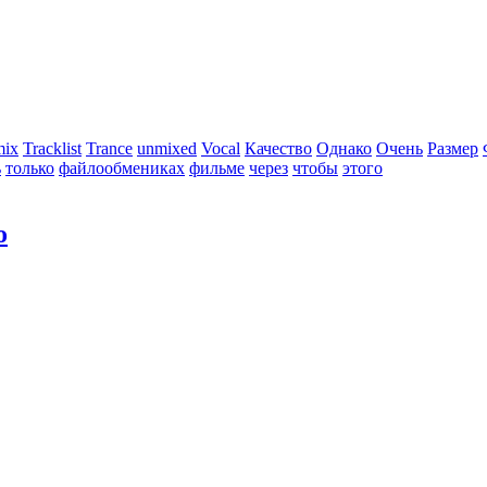
mix
Tracklist
Trance
unmixed
Vocal
Качество
Однако
Очень
Размер
ь
только
файлообмениках
фильме
через
чтобы
этого
о