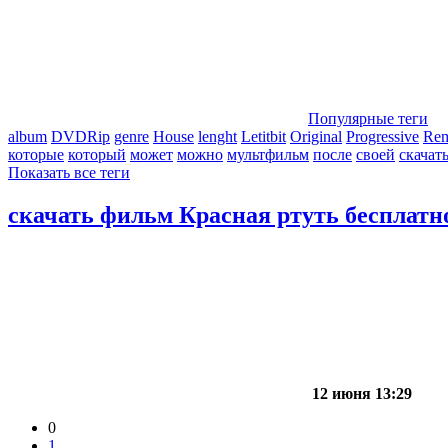
Популярные теги
album
DVDRip
genre
House
lenght
Letitbit
Original
Progressive
Re
которые
который
может
можно
мультфильм
после
своей
скачат
Показать все теги
скачать фильм Красная ртуть бесплатн
12 июня 13:29
0
1