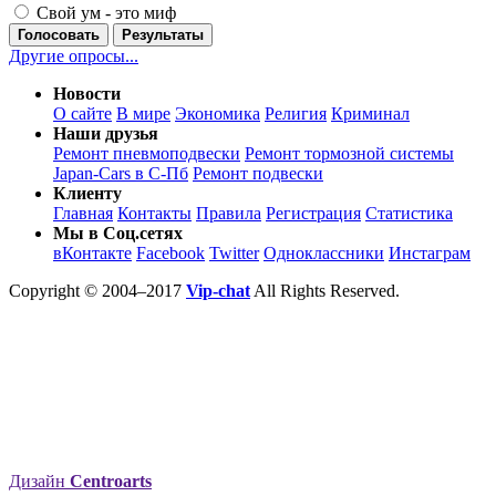
Свой ум - это миф
Голосовать
Результаты
Другие опросы...
Новости
О сайте
В мире
Экономика
Религия
Криминал
Наши друзья
Ремонт пневмоподвески
Ремонт тормозной системы
Japan-Cars в С-Пб
Ремонт подвески
Клиенту
Главная
Контакты
Правила
Регистрация
Статистика
Мы в Соц.сетях
вКонтакте
Facebook
Twitter
Одноклассники
Инстаграм
Copyright © 2004–2017
Vip-chat
All Rights Reserved.
Дизайн
Centroarts