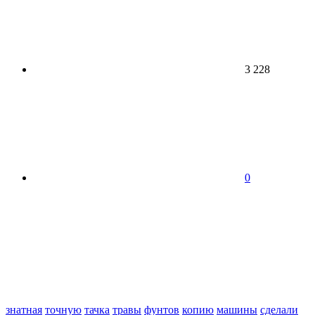
3 228
0
знатная
точную
тачка
травы
фунтов
копию
машины
сделали