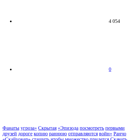
4 054
0
Фанаты
угроза»
Скрытая
«Эпизода
посмотреть
первыми
друзей
дороге
копию
раннюю
отправляются
войн»
Ранчо
«Скайуокер»
стащить
чтобы
множество
придется
Скачать