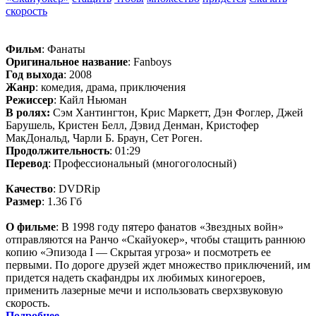
скорость
Фильм
: Фанаты
Оригинальное название
: Fanboys
Год выхода
: 2008
Жанр
: комедия, драма, приключения
Режиссер
: Кайл Ньюман
В ролях:
Сэм Хантингтон, Крис Маркетт, Дэн Фоглер, Джей
Барушель, Кристен Белл, Дэвид Денман, Кристофер
МакДональд, Чарли Б. Браун, Сет Роген.
Продолжительность
: 01:29
Перевод
: Профессиональный (многоголосный)
Качество
: DVDRip
Размер
: 1.36 Гб
О фильме
: В 1998 году пятеро фанатов «Звездных войн»
отправляются на Ранчо «Скайуокер», чтобы стащить раннюю
копию «Эпизода I — Скрытая угроза» и посмотреть ее
первыми. По дороге друзей ждет множество приключений, им
придется надеть скафандры их любимых киногероев,
применить лазерные мечи и использовать сверхзвуковую
скорость.
Подробнее