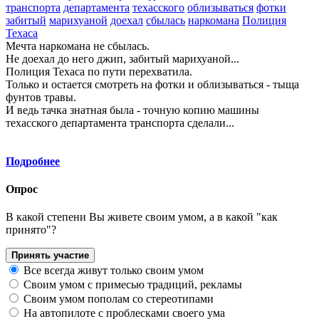
транспорта
департамента
техасского
облизываться
фотки
забитый
марихуаной
доехал
сбылась
наркомана
Полиция
Техаса
Мечта наркомана не сбылась.
Не доехал до него джип, забитый марихуаной...
Полиция Техаса по пути перехватила.
Только и остается смотреть на фотки и облизываться - тыща
фунтов травы.
И ведь тачка знатная была - точную копию машины
техасского департамента транспорта сделали...
Подробнее
Опрос
В какой степени Вы живете своим умом, а в какой "как
принято"?
Принять участие
Все всегда живут только своим умом
Своим умом с примесью традиций, рекламы
Своим умом пополам со стереотипами
На автопилоте с проблесками своего ума