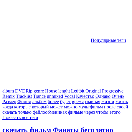
Популярные теги
album
DVDRip
genre
House
lenght
Letitbit
Original
Progressive
Remix
Tracklist
Trance
unmixed
Vocal
Качество
Однако
Очень
Размер
Фильм
альбом
более
будет
время
главная
жизни
жизнь
когда
которые
который
может
можно
мультфильм
после
своей
скачать
только
файлообмениках
фильме
через
чтобы
этого
Показать все теги
скачать фильм Фанаты бесплатно