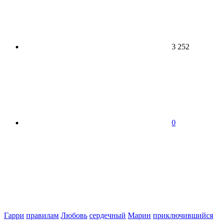
3 252
0
Гарри
правилам
Любовь
сердечный
Марин
приключившийся