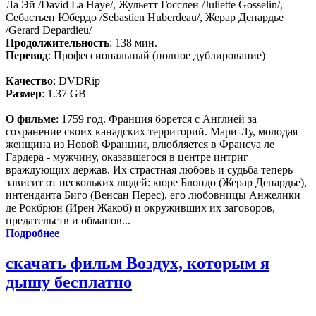
Ла Эй /David La Haye/, Жульетт Госслен /Juliette Gosselin/,
Себастьен Юбердо /Sebastien Huberdeau/, Жерар Депардье
/Gerard Depardieu/
Продолжительность
: 138 мин.
Перевод
: Профессиональный (полное дублирование)
Качество
: DVDRip
Размер
: 1.37 GB
О фильме
: 1759 год. Франция борется с Англией за
сохранение своих канадских территорий. Мари-Лу, молодая
женщина из Новой Франции, влюбляется в Франсуа ле
Гардера - мужчину, оказавшегося в центре интриг
враждующих держав. Их страстная любовь и судьба теперь
зависит от нескольких людей: кюре Блондо (Жерар Депардье),
интенданта Биго (Венсан Перес), его любовницы Анжелики
де Рокбрюн (Ирен Жакоб) и окруживших их заговоров,
предательств и обманов...
Подробнее
скачать фильм Воздух, которым я
дышу бесплатно