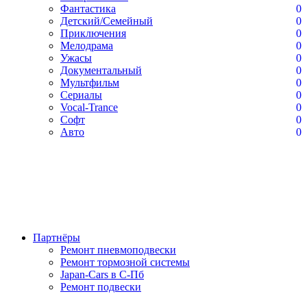
Фантастика
0
Детский/Семейный
0
Приключения
0
Мелодрама
0
Ужасы
0
Документальный
0
Мультфильм
0
Сериалы
0
Vocal-Trance
0
Софт
0
Авто
0
Партнёры
Ремонт пневмоподвески
Ремонт тормозной системы
Japan-Cars в С-Пб
Ремонт подвески