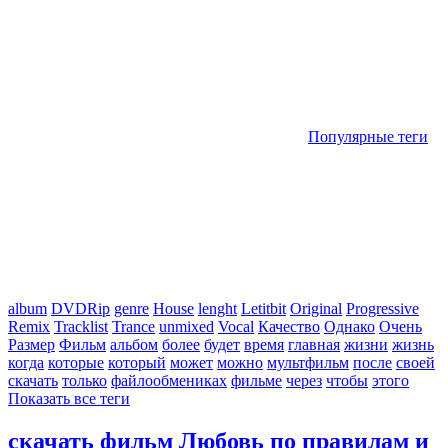
Популярные теги
album
DVDRip
genre
House
lenght
Letitbit
Original
Progressive
Remix
Tracklist
Trance
unmixed
Vocal
Качество
Однако
Очень
Размер
Фильм
альбом
более
будет
время
главная
жизни
жизнь
когда
которые
который
может
можно
мультфильм
после
своей
скачать
только
файлообмениках
фильме
через
чтобы
этого
Показать все теги
скачать фильм Любовь по правилам и