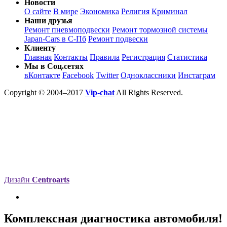
Новости
О сайте
В мире
Экономика
Религия
Криминал
Наши друзья
Ремонт пневмоподвески
Ремонт тормозной системы
Japan-Cars в С-Пб
Ремонт подвески
Клиенту
Главная
Контакты
Правила
Регистрация
Статистика
Мы в Соц.сетях
вКонтакте
Facebook
Twitter
Одноклассники
Инстаграм
Copyright © 2004–2017
Vip-chat
All Rights Reserved.
Дизайн
Centroarts
Комплексная диагностика автомобиля!