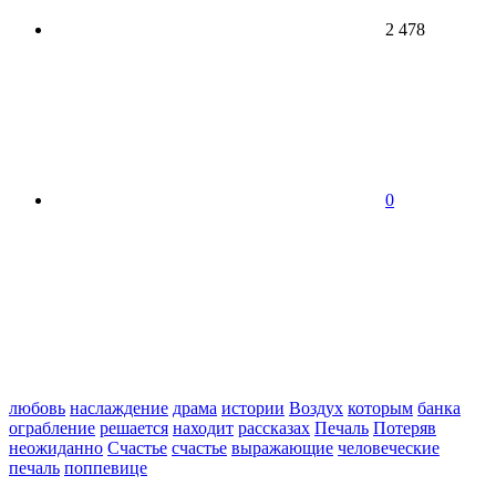
2 478
0
любовь
наслаждение
драма
истории
Воздух
которым
банка
ограбление
решается
находит
рассказах
Печаль
Потеряв
неожиданно
Счастье
счастье
выражающие
человеческие
печаль
поппевице