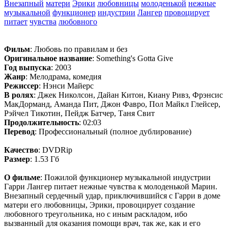
Внезапный
матери
Эрики
любовницы
молоденькой
нежные
музыкальной
функционер
индустрии
Лангер
провоцирует
питает
чувства
любовного
Фильм
: Любовь по правилам и без
Оригинальное название
: Something's Gotta Give
Год выпуска
: 2003
Жанр
: Мелодрама, комедия
Режиссер
: Нэнси Майерс
В ролях
: Джек Николсон, Дайан Китон, Киану Ривз, Фрэнсис
МакДорманд, Аманда Пит, Джон Фавро, Пол Майкл Глейсер,
Рэйчел Тикотин, Пейдж Батчер, Таня Свит
Продолжительность
: 02:03
Перевод
: Профессиональный (полное дублирование)
Качество
: DVDRip
Размер
: 1.53 Гб
О фильме
: Пожилой функционер музыкальной индустрии
Гарри Лангер питает нежные чувства к молоденькой Марин.
Внезапный сердечный удар, приключившийся с Гарри в доме
матери его любовницы, Эрики, провоцирует создание
любовного треугольника, но с иным раскладом, ибо
вызванный для оказания помощи врач, так же, как и его