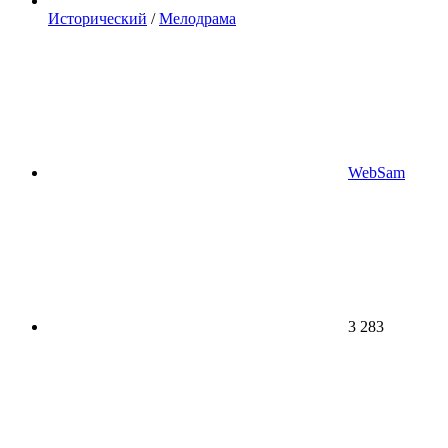
Исторический
/
Мелодрама
WebSam
3 283