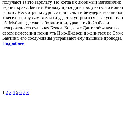
получают за это зарплату. Но когда их любимый магазинчик
терпит крах, Данте и Рэндалу приходится задуматься о новой
работе. Несмотря на дурные привычки и безудержную любовь
к веселью, друзьям все-таки удается устроиться в закусочную
«У Муби», где уже работают придурковатый Элайас и
невероятно сексуальная Бекки. Когда же Данте объявляет о
своем намерении покинуть Нью-Джерси и жениться на Эмме
Бантинг, его сослуживцы устраивают ему пышные проводы.
Подробнее
1
2
3
4
5
6
7
8