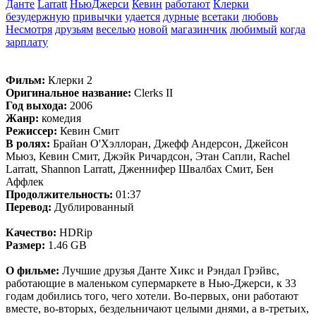
Данте
Larratt
НьюДжерси
Кевин
работают
Клерки
безудержную
привычки
удается
дурные
всетаки
любовь
Несмотря
друзьям
веселью
новой
магазинчик
любимый
когда
зарплату
Фильм:
Клерки 2
Оригинальное название:
Clerks II
Год выхода:
2006
Жанр:
комедия
Режиссер:
Кевин Смит
В ролях:
Брайан О'Хэллоран, Джефф Андерсон, Джейсон
Мьюз, Кевин Смит, Джэйк Ричардсон, Этан Сапли, Rachel
Larratt, Shannon Larratt, Дженнифер Швалбах Смит, Бен
Аффлек
Продолжительность:
01:37
Перевод:
Дублированный
Качество:
HDRip
Размер:
1.46 GB
О фильме:
Лучшие друзья Данте Хикс и Рэндал Грэйвс,
работающие в маленьком супермаркете в Нью-Джерси, к 33
годам добились того, чего хотели. Во-первых, они работают
вместе, во-вторых, бездельничают целыми днями, а в-третьих,