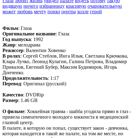
Глаза
любит
жизнь
увидел
палате
видеть
потому
такую
видящую
ничего
избранницу
красивую
очаровательную
может
любовь
мечту
понял
центра
холле
герой
Фильм
: Глаза
Оригинальное название
: Глаза
Год выпуска
: 1992
Жанр
: мелодрама
Режиссер
: Валентин Ховенко
В ролях
: Сергей Стеблов, Инга Ильм, Светлана Крючкова,
Клара Лучко, Леонид Кулагин, Галина Петрова, Владимир
Привалов, Евгений Бубер, Максим Будимиров, Игорь
Донченко.
Продолжительность
: 1:17
Перевод
: Оригинал (русский)
Качество
: DVDRip
Размер
: 1.46 GB
О фильме
: Хоккейная травма - шайба угодила прямо в глаз -
привела симпатичного молодого хоккеиста в медицинский
глазной центр.
В палате, в которую он попал, существует закон - девчонка,
которая находится в такой же палате, на том же месте, но