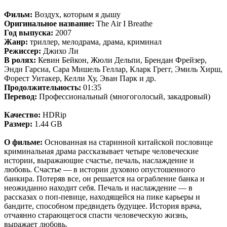
Фильм:
Воздух, которым я дышу
Оригинальное название:
The Air I Breathe
Год выпуска:
2007
Жанр:
триллер, мелодрама, драма, криминал
Режиссер:
Джихо Ли
В ролях:
Кевин Бейкон, Жюли Дельпи, Брендан Фрейзер,
Энди Гарсиа, Сара Мишель Геллар, Кларк Грегг, Эмиль Хирш,
Форест Уитакер, Келли Ху, Эван Парк и др.
Продолжительность:
01:35
Перевод:
Профессиональный (многоголосый, закадровый)
Качество:
HDRip
Размер:
1.44 GB
О фильме:
Основанная на старинной китайской пословице
криминальная драма рассказывает четыре человеческие
истории, выражающие счастье, печаль, наслаждение и
любовь. Счастье — в истории духовно опустошенного
банкира. Потеряв все, он решается на ограбление банка и
неожиданно находит себя. Печаль и наслаждение — в
рассказах о поп-певице, находящейся на пике карьеры и
бандите, способном предвидеть будущее. История врача,
отчаянно старающегося спасти человеческую жизнь,
выражает любовь.