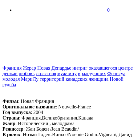
0
Франция
Жерар
Новая
Депардье
интриг
оказавшегося
центре
держав
любовь
страстная
мужчину
враждующих
Франсуа
молодая
МариЛу
территорий
канадских
женщина
Новой
судьба
Фильм
: Новая Франция
Оригинальное название
: Nouvelle-France
Год выпуска
: 2004
Страна
: Франция,Великобритания,Канада
Жанр
: Исторический , мелодрама
Режиссер
: Жан Боден /Jean Beaudin/
В ролях
: Ноэми Годен-Виньо /Noemie Godin-Vigneau/, Давид