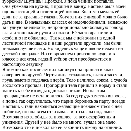
зубрёжке? Шутишь? Проходи, я пока чайник поставлю.
Она убежала на кухню, я прошёл в ванну. Настька была моей
одноклассницей и отличницей школы. Золотую медаль ей
дали не за красивые глазки. Хотя за них с лихвой можно было
дать и две. В начальных классах её недолюбливали, возможно
за чудную внешность, непропорционально большую голову,
глаза и тоненькие ручки и ножки. Её часто дразнили и
особенно не общались. Так как мы с ней жили на одной
лестничной площадке и наши родители дружили, мы были
знакомы лучше всего. Но виделись чаще в школе нежели на
детской площадке. Но со временем произошло чудо, и в
классе в девятом, гадкий утёнок стал преображаться в
настоящую девушку.
Я помню как после летних каникул она пришла в класс
совершенно другой. Черты лица сгладились, глазки засеяли,
грудь заметно подалась вперёд. Тело налилось соком, а худоба
абсолютно пропала. Пропорции тела пришли в норму и стали
манить к себе взгляды одноклассников. Но на этом
превращение не остановилось. За год грудь заметно выросла,
а попка так округлилась, что парни боролись за парту позади
Настьки. Стали находиться желающие познакомиться с ней
поближе, но она всем отказывала и отсылала подальше.
Возможно из за обиды за прошлое, за все оскорбления и
унижения. Друзей у неё было не много, гуляла она мало.
Возможно это и позволило ей закончить школу на отлично.