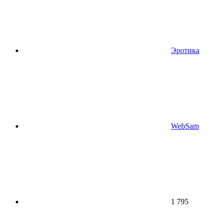
Эротика
WebSam
1 795