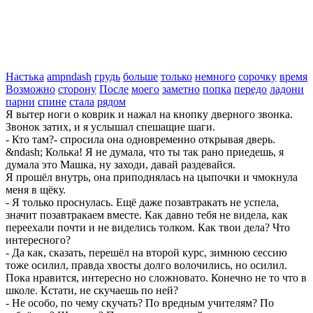
Настька
ampndash
грудь
больше
только
немного
сорочку
время
Возможно
сторону
После
моего
заметно
попка
передо
ладони
парни
спине
стала
рядом
Я вытер ноги о коврик и нажал на кнопку дверного звонка.
Звонок затих, и я услышал спешащие шаги.
- Кто там?- спросила она одновременно открывая дверь.
&ndash; Колька! Я не думала, что ты так рано приедешь, я
думала это Машка, ну заходи, давай раздевайся.
Я прошёл внутрь, она приподнялась на цыпочки и чмокнула
меня в щёку.
- Я только проснулась. Ещё даже позавтракать не успела,
значит позавтракаем вместе. Как давно тебя не видела, как
переехали почти и не виделись толком. Как твои дела? Что
интересного?
- Да как, сказать, перешёл на второй курс, зимнюю сессию
тоже осилил, правда хвосты долго волочились, но осилил.
Пока нравится, интересно но сложновато. Конечно не то что в
школе. Кстати, не скучаешь по ней?
- Не особо, по чему скучать? По вредным учителям? По