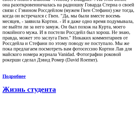
она разоткровенничалась на радиошоу Говарда Стерна о своей
связи с Гэвином Россдейлом (мужем Гвен Стефани) уже тогда,
когда он встречался с Гвен. "Да, мы были вместе восемь
месяцев, - заявила Кортни. - И я даже одно время подумывала,
не выйти ли за него замуж. Он был похож на Курта, моего
покойного мужа. И в постели Россдейл был хорош. Не знаю,
правда, может это заслуга Гвен." Никаких комментариев от
Россдейла и Стефани по этому поводу не поступало. Мы же
пока предлагаем посмотреть вам фотосессию Кортни Лав для
майского номера журнала Vanidad. Фотографии роковой
рокерши сделал Дэвид Ромер (David Roemer).
Подробнее
Жизнь студента