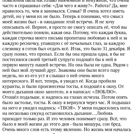
появления была настолько никчёмной и ненужной, что очень
часто я спрашивал себя: «Для чего я живу?». Работа? Да, мне
нравилось то, чем я занимался. Семья? Я очень хотел иметь
детей, но у меня их не было. Теперь я понимаю, что смысл
моей жизни был - в ожидании этой встречи. Я не хочу
описывать её. Вернее, я просто не смогу описать её, чтоб вы
действительно поняли, какая она. Потому, что каждая буква,
каждая строчка моего письма пропитана любовью к ней и за
каждую ресничку, упавшую с её печальных глаз, за каждую
слезинку я готов был отдать всё. Итак, это было 31 декабря. Я
сразу понял, что пропал. Если бы она пришла одна, я бы не
постеснялся своей третьей супруги подошёл бы к ней в
первую минуту нашей встречи. Но она была не одна. Рядом с
ней был мой лучший друг. Знакомы они были всего пару
недель, но из его уст я слышал о ней очень много
интересного. И вот, теперь, я увидел её. Когда пробили
куранты, и были произнесены тосты, я подошёл к окну. От
моего дыхания окно запотело, и я написал: «ЛЮБЛЮ».
Отошёл подальше, и надпись на глазах исчезла. Потом опять
было застолье, тосты. К окну я вернулся через час. Я подышал
на него и увидел надпись: «ТВОЯ». У меня подкосились ноги,
на несколько секунд остановилось дыхание…Любовь
приходит только раз. И это человек понимает сразу. Всё, что
было в моей жизни до этого дня - была мишура, сон бред.
Очень много слов есть этому явлению. Но жизнь моя началась