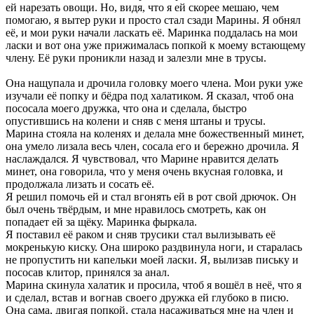
ей нарезать овощи. Но, видя, что я ей скорее мешаю, чем
помогаю, я вытер руки и просто стал сзади Марины. Я обнял
её, и мои руки начали ласкать её. Маринка поддалась на мои
ласки и вот она уже прижималась попкой к моему встающему
члену. Её руки проникли назад и залезли мне в трусы.
Она нащупала и дрочила головку моего члена. Мои руки уже
изучали её попку и бёдра под халатиком. Я сказал, чтоб она
пососала моего дружка, что она и сделала, быстро
опустившись на колени и сняв с меня штаны и трусы.
Марина стояла на коленях и делала мне божественный минет,
она умело лизала весь член, сосала его и бережно дрочила. Я
наслаждался. Я чувствовал, что Марине нравится делать
минет, она говорила, что у меня очень вкусная головка, и
продолжала лизать и сосать её.
Я решил помочь ей и стал вгонять ей в рот свой дрючок. Он
был очень твёрдым, и мне нравилось смотреть, как он
попадает ей за щёку. Маринка фыркала.
Я поставил её раком и сняв трусики стал вылизывать её
мокренькую киску. Она широко раздвинула ноги, и старалась
не пропустить ни капельки моей ласки. Я, вылизав письку и
пососав клитор, принялся за анал.
Марина скинула халатик и просила, чтоб я вошёл в неё, что я
и сделал, встав и вогнав своего дружка ей глубоко в писю.
Она сама, двигая попкой, стала насаживаться мне на член и