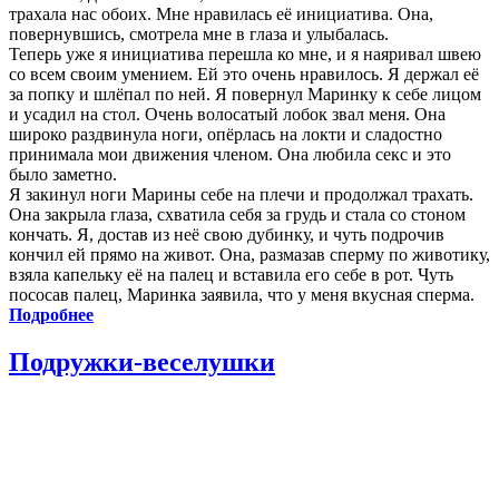
трахала нас обоих. Мне нравилась её инициатива. Она,
повернувшись, смотрела мне в глаза и улыбалась.
Теперь уже я инициатива перешла ко мне, и я наяривал швею
со всем своим умением. Ей это очень нравилось. Я держал её
за попку и шлёпал по ней. Я повернул Маринку к себе лицом
и усадил на стол. Очень волосатый лобок звал меня. Она
широко раздвинула ноги, опёрлась на локти и сладостно
принимала мои движения членом. Она любила секс и это
было заметно.
Я закинул ноги Марины себе на плечи и продолжал трахать.
Она закрыла глаза, схватила себя за грудь и стала со стоном
кончать. Я, достав из неё свою дубинку, и чуть подрочив
кончил ей прямо на живот. Она, размазав сперму по животику,
взяла капельку её на палец и вставила его себе в рот. Чуть
пососав палец, Маринка заявила, что у меня вкусная сперма.
Подробнее
Подружки-веселушки