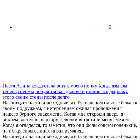
0
Настя
Алина
когда
стала
ротик
моего
попку
Когда
языком
теперь
спермы
почувствовал
дырочки
принялась
дырочку
этого
своим
стоны
после
долго
Наконец-то настали выходные, я в буквальном смысле бежал к
своим подружкам, с нетерпением ожидая продолжения
нашего бурного знакомства. Когда мне открыли дверь, я
вихрем влетел в квартиру, девочки встретили меня смехом.
Когда я огляделся, то заметил, что они были совсем голенькие,
на их красивых лицах играл румянец.
Наконец-то настали выходные, я в буквальном смысле бежал к