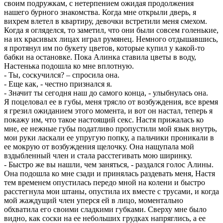
своим подружкам, с нетерпением ожидая продолжения
нашего бурного знакомства. Когда мне открыли дверь, я
вихрем влетел в квартиру, девочки встретили меня смехом.
Когда я огляделся, то заметил, что они были совсем голенькие,
на их красивых лицах играл румянец. Немного отдышавшись,
я протянул им по букету цветов, которые купил у какой-то
бабки на остановке. Пока Алинка ставила цветы в воду,
Настенька подошла ко мне вплотную.
- Ты, соскучился? – спросила она.
- Еще как, - честно признался я.
- Значит ты сегодня наш до самого конца, - улыбнулась она.
Я поцеловал ее в губы, меня трясло от возбуждения, все время
я грезил ожиданием этого момента, и вот он настал, теперь я
покажу им, что такое настоящий секс. Настя прижалась ко
мне, ее нежные губы податливо пропустили мой язык внутрь,
мои руки ласкали ее упругую попку, а пальчики проникали в
ее мокрую от возбуждения щелочку. Она нащупала мой
вздыбленный член и стала расстегивать мою ширинку.
- Быстро же вы нашли, чем заняться, - раздался голос Алины.
Она подошла ко мне сзади и принялась раздевать меня, Настя
тем временем опустилась передо мной на колени и быстро
расстегнула мои штаны, опустила их вместе с трусами, и когда
мой жаждущий член уперся ей в лицо, моментально
обхватила его своими сладкими губками. Сверху мне было
видно, как соски на ее небольших грудках напряглись, а ее