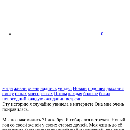
0
когда
жизни
очень
надпись
увидел
Новый
подошёл
дыхания
смогу
окнах
моего
глазах
Потом
каждая
больше
бокал
новогодний
каждую
ожидании
встречи
Эту историю я случайно увидела в интернете.Она мне очень
понравилась.
Мы познакомились 31 декабря. Я собирался встречать Новый
год со своей женой у своих старых друзей. Моя жизнь до её