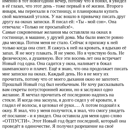
именно в тот новогодний вечер, потому что я понял, я увидел
в её глазах, что этот день - тоже первый в её жизни. Второго
января, мы переехали в гостиницу, и планировали купить
свой маленький уголок. У нас вошло в привычку писать друг
другу на окнах записки. Я писал ей: «Ты - мой сон». Она
отвечала: «Только не просыпайся!».
Самые сокровенные желания мы оставляли на окнах в
гостинице, в машине, у друзей дома. Мы были вместе ровно
два месяца. Потом меня не стало. Сейчас я прихожу к ней
только когда она спит. Я сажусь к ней на кровать, я вдыхаю её
запах. Я не могу плакать. Я не умею. Но я чувствую боль. Не
физическую, а душевную. Все эти восемь лет она встречает
Новый год одна. Она садится у окна, наливает в бокал
шампанского и плачет. Ещё я знаю, что она продолжает писать
мне записки на окнах. Каждый день. Но я не могу их
прочитать, потому что от моего дыхания окно не запотеет.
Прошлый Новый год был необычным. Не хочу рассказывать
вам секреты потусторонней жизни, но я заслужил одно
желание. Я мечтал прочитать её последнюю надпись на
стекле. И когда она заснула, я долго сидел у её кровати, я
гладил её волосы, я целовал её руки.… А потом подошёл к
окну. Я знал, что у меня получится, я знал, что смогу увидеть
её послание - и я увидел. Она оставила для меня одно слово
«ОТПУСТИ». Этот Новый год будет последний, который она
проведёт в одиночестве. Я получил разрешение на своё