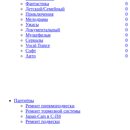
Фантастика
0
Детский/Семейный
0
Приключения
0
Мелодрама
0
Ужасы
0
Документальный
0
Мультфильм
0
Сериалы
0
Vocal-Trance
0
Софт
0
Авто
0
Партнёры
Ремонт пневмоподвески
Ремонт тормозной системы
Japan-Cars в С-Пб
Ремонт подвески