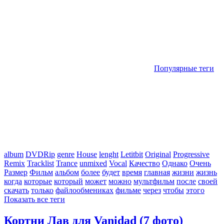
Популярные теги
album
DVDRip
genre
House
lenght
Letitbit
Original
Progressive
Remix
Tracklist
Trance
unmixed
Vocal
Качество
Однако
Очень
Размер
Фильм
альбом
более
будет
время
главная
жизни
жизнь
когда
которые
который
может
можно
мультфильм
после
своей
скачать
только
файлообмениках
фильме
через
чтобы
этого
Показать все теги
Кортни Лав для Vanidad (7 фото)