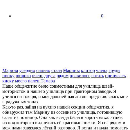
0
Марина
усердно
сильно
стала
Марины
клитор
члена
груди
попку
широко
очень
друга
рядом
нравилось
сосать
принялась
киску
моего
палец
Тамара
Наше общежитие было совместным для училища швей-
мотористок и нашего училища при тракторном заводе. Я
учился на токаря, и моя дальнейшая жизнь представлялась мне
в радужных тонах.
Как-то раз, зайдя на кухню нашей секции общежития, я
обнаружил там Марину из соседнего училища, готовившую
салат из помидор. Она как всегда была в коротком халатике,
из под которого виднелись её красивые ножки. Я сел рядом и
меж нами завязался лёгкий разговор. Я встал и начал помогать