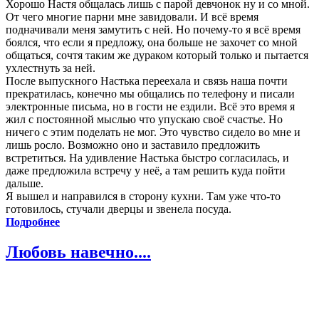
Хорошо Настя общалась лишь с парой девчонок ну и со мной.
От чего многие парни мне завидовали. И всё время
подначивали меня замутить с ней. Но почему-то я всё время
боялся, что если я предложу, она больше не захочет со мной
общаться, сочтя таким же дураком который только и пытается
ухлестнуть за ней.
После выпускного Настька переехала и связь наша почти
прекратилась, конечно мы общались по телефону и писали
электронные письма, но в гости не ездили. Всё это время я
жил с постоянной мыслью что упускаю своё счастье. Но
ничего с этим поделать не мог. Это чувство сидело во мне и
лишь росло. Возможно оно и заставило предложить
встретиться. На удивление Настька быстро согласилась, и
даже предложила встречу у неё, а там решить куда пойти
дальше.
Я вышел и направился в сторону кухни. Там уже что-то
готовилось, стучали дверцы и звенела посуда.
Подробнее
Любовь навечно....