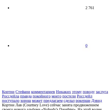
2 761
0
Кортни
Стефани
комментариев
Никаких
этому
поводу
заслуга
Россдейла
правда
покойного
моего
постели
Россдейл
поступало
хорош
может
предлагаем
сделал
рокерши
Дэвид
Кортни Лав (Courtney Love) сейчас занята продвижением
своего нового альбома «Nobody's Daughter». На этой волне