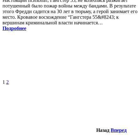
Настоящий психопат, Гангстер 55, не колеблясь разжигает
потушенный было пожар войны между бандами. В результате
этого Фредди садится на 30 лет в тюрьму, а герой занимает его
место. Кровавое восхождение “Гангстера 55&#8243; к
вершинам криминальной власти начинается…
Подробнее
1
2
Назад
Вперед