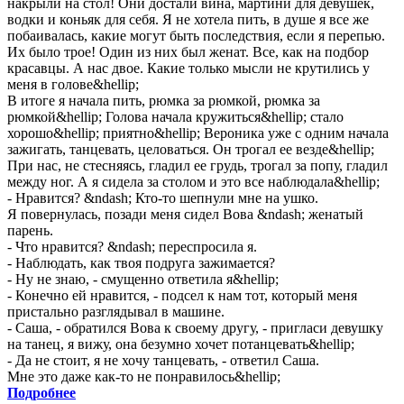
накрыли на стол! Они достали вина, мартини для девушек,
водки и коньяк для себя. Я не хотела пить, в душе я все же
побаивалась, какие могут быть последствия, если я перепью.
Их было трое! Один из них был женат. Все, как на подбор
красавцы. А нас двое. Какие только мысли не крутились у
меня в голове&hellip;
В итоге я начала пить, рюмка за рюмкой, рюмка за
рюмкой&hellip; Голова начала кружиться&hellip; стало
хорошо&hellip; приятно&hellip; Вероника уже с одним начала
зажигать, танцевать, целоваться. Он трогал ее везде&hellip;
При нас, не стесняясь, гладил ее грудь, трогал за попу, гладил
между ног. А я сидела за столом и это все наблюдала&hellip;
- Нравится? &ndash; Кто-то шепнули мне на ушко.
Я повернулась, позади меня сидел Вова &ndash; женатый
парень.
- Что нравится? &ndash; переспросила я.
- Наблюдать, как твоя подруга зажимается?
- Ну не знаю, - смущенно ответила я&hellip;
- Конечно ей нравится, - подсел к нам тот, который меня
пристально разглядывал в машине.
- Саша, - обратился Вова к своему другу, - пригласи девушку
на танец, я вижу, она безумно хочет потанцевать&hellip;
- Да не стоит, я не хочу танцевать, - ответил Саша.
Мне это даже как-то не понравилось&hellip;
Подробнее