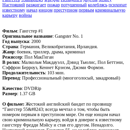
Настоящий
разжигает
пожар
потушенный
колеблясь
психопат
известному
начал
юнцом
преступном
первым
криминальную
карьеру
войны
Фильм
: Гангстер #1
Оригинальное название
: Gangster No. 1
Год выпуска
: 2000
Страна
: Германия, Великобритания, Ирландия.
Жанр
: боевик, триллер, драма, криминал
Режиссер
: Пол МакГиган
В ролях
: Малкольм Макдауэлл, Дэвид Тьюлис, Пол Беттэни,
Сэффрон Берроуз, Кеннет Крэнэм, Джэми Формэн.
Продолжительность
: 103 мин.
Перевод
: Профессиональный (многоголосый, закадровый)
Качество
: DVDRip
Размер
: 1.37 GB
О фильме:
Жестокий английский бандит по прозвищу
“Гангстер 55&#8243; всегда мечтал о том, чтобы быть
номером первым в преступном мире. Он еще юнцом начал
свою криминальную карьеру, войдя в доверие к известному
гангстеру Фредди Мэйсу и став его другом. Ненадолго.