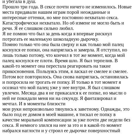
и убегала в душ.
Прошло три года. В сексе почти ничего не изменилось. Новые
места придавали нашим играм порой неожданные и
интересные оттенки, но мне постоянно нехватало секса.
Катастрофически нехватало. Но об измене не могло быть и
речи. Я ее слишком сильно любил.
Я не помню что был за день когда я впервые рискнул
потрогать ее маленькую шоколадную дырочку.
Помню только что она была сверху и как только мой палец
коснулся ее попки, она напряглась и замерла. Я отступил, но
лишь только потому, что кончил в тот же момент, когда мой
палец коснулся ее плоти. Время шло. Я был терпелив. В
какой-то момент она перестала реагировать на такие
прикосновения. Пользуясь этим, я ласкал ее смелее и смелее.
Потом все повторилось. Она снова напряглась, остановилась
и попросила не трогать ее попку. И только в тот момент я
осознал что мой палец уже у нее внутри. Я был слишком
увлечен. Месяца два я не прикасался к ее попке, но мысли о
ней не покидали меня ни на секунду. Я фантазировал и
мечтал. И в моменты близости
мои руки непроизвольно тянулись к заветному. Однажды, это
было под ее домом в моей машине, я тискал ее попку в
качестве моральной компенсации за уже почти две недели без
секса. Я немного злился на нее за это и в какой-то момент
набрался наглости и у строил ее дырочке поверхностный