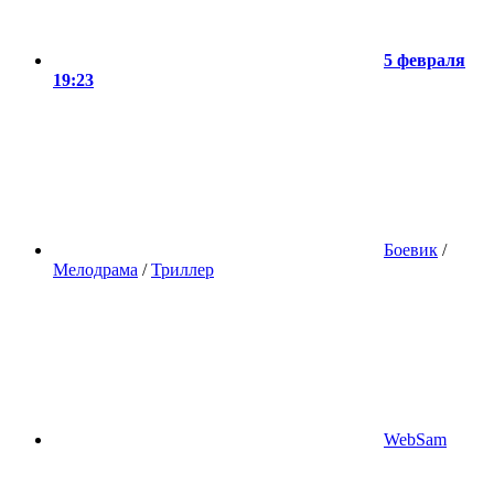
5 февраля
19:23
Боевик
/
Мелодрама
/
Триллер
WebSam