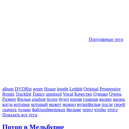
Популярные теги
album
DVDRip
genre
House
lenght
Letitbit
Original
Progressive
Remix
Tracklist
Trance
unmixed
Vocal
Качество
Однако
Очень
Размер
Фильм
альбом
более
будет
время
главная
жизни
жизнь
когда
которые
который
может
можно
мультфильм
после
своей
скачать
только
файлообмениках
фильме
через
чтобы
этого
Показать все теги
Потоп в Мельбурне