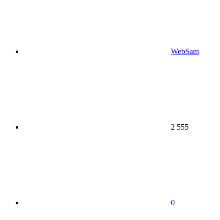
WebSam
2 555
0