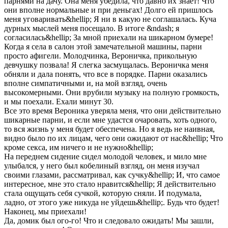
парнями на дачу. Она меня убедила, что давно их знает! Что
они вполне нормальные и при деньгах! Долго ей пришлось
меня уговаривать&hellip; Я ни в какую не соглашалась. Куча
дурных мыслей меня посещало. В итоге &ndash; я
согласилась&hellip; За мной приехали на шикарном бумере!
Когда я села в салон этой замечательной машины, парни
просто афигели. Молодчинка, Вероничка, прикольную
девчушку позвала! Я слегка засмущалась. Вероничка меня
обняли и дала понять, что все в порядке. Парни оказались
вполне симпатичными и, на мой взгляд, очень
высокомерными. Они врубили музыку на полную громкость,
и мы поехали. Ехали минут 30.
Все это время Вероника уверяла меня, что они действительно
шикарные парни, и если мне удастся очаровать, хоть одного,
то вся жизнь у меня будет обеспечена. Но я ведь не наивная,
видно было по их лицам, чего они ожидают от нас&hellip; Что
кроме секса, им ничего и не нужно&hellip;
На переднем сидение сидел молодой человек, и мило мне
улыбался, у него был кобелиный взгляд, он меня изучал
своими глазами, рассматривал, как сучку&hellip; И, что самое
интересное, мне это стало нравится&hellip; Я действительно
стала ощущать себя сучкой, которую сняли. И подумала,
ладно, от этого уже никуда не уйдешь&hellip;. Будь что будет!
Наконец, мы приехали!
Да, домик был ого-го! Что и следовало ожидать! Мы зашли,