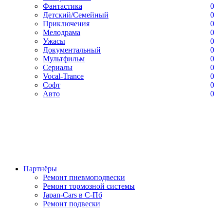
Фантастика
0
Детский/Семейный
0
Приключения
0
Мелодрама
0
Ужасы
0
Документальный
0
Мультфильм
0
Сериалы
0
Vocal-Trance
0
Софт
0
Авто
0
Партнёры
Ремонт пневмоподвески
Ремонт тормозной системы
Japan-Cars в С-Пб
Ремонт подвески