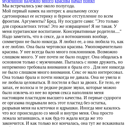
мужчиной
надежно
много
красива
начал
понял
Мы встречались уже около полугода.
Мой первый намек на интерес к анальному сеску
сдетонировал ее истерику и бурное отступление по всем
фронтам. Аргументы? Бред. Ну посудите сами: "Это только
для сорокалетних теток! Это же извращение! Я не такая. У
меня пуританское воспитание. Консервативные родители...."
Надо заметить, что в сексе, да и вотношениях вообще,
симметрии не было никогда. Я любил ее, а она любила то, как
я ее люблю. Она была чертовски красива. Умопомрачительно
красива. У нее всегда было много поклонников. Возможно
слишком много. У нее почти не было подруг. Она общалась в
основном только с мужчинами. Пыталась с ними дружить, но
непременно требовала внимания и брала его . Для нее никогда
не было слишком много внимания. Секс ее мало интересовал.
Она только брала и почти никогда не давала. Она не умела и
не любила целоваться. В постели я был за двоих. Ее тело, ее
запах, ее волосы и те редкие редкие звуки, которые можно
было извлечь из нее во время секса наполняли меня
настоящим пластидом высшего качества. И первые судороги
ее оргазама подрывали весь этот пластид без остатка,
разрывая меня на клеточки и ядрышки. Иногда мне казалось
что все происходило со мной и внутри меня. Она просто
лежала затаившись, и как буд-то ждала когда же это
закончится. И как только все кончалась, она тут же вскакивала