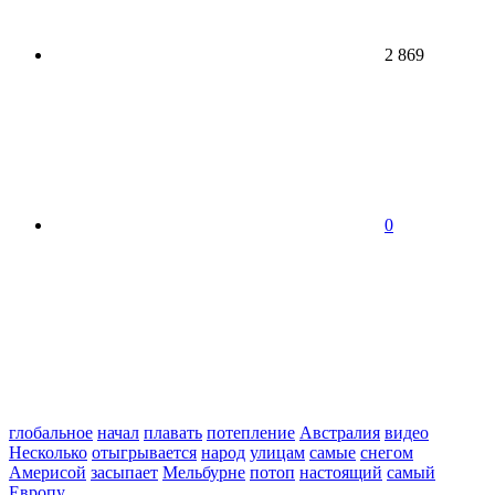
2 869
0
глобальное
начал
плавать
потепление
Австралия
видео
Несколько
отыгрывается
народ
улицам
самые
снегом
Америсой
засыпает
Мельбурне
потоп
настоящий
самый
Европу