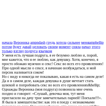
начала
Вероника
ampndash
грудь
хотела
сильнее
меняamphellip
потом
будет
давай
целовать
своим
момент
сняла
начал
этого
только
взгляд
подруга
язычком
У меня есть лучшая подруга, я ее безумно люблю и, порой,
мне кажется, что я ее люблю, как девушку. Хотя, конечно, я
просто обожаю мужчин и секс! Секс во всех его проявлениях!
При одной мысли о сексе, я начинаю возбуждаться, и мой
персик наливается соком!
Но с виду я никогда не показываю, какая я есть на самом деле!
Да и в самом деле, каждая девушка в душе мечтает стать
шлюхой и попробовать секс во всех его проявлениях&hellip;
Однажды Вероника (моя подруга) позвонила мне очень
поздно и говорит: «Слушай, девочка моя, тут меня
пригласили на дачу трое замечательных парней! Поехали!!!».
Я была в замешательстве: как это я поеду с незнакомыми