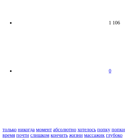
1 106
0
только
никогда
момент
абсолютно
хотелось
попку
попки
время
почти
слишком
кончить
жизни
массажик
глубоко