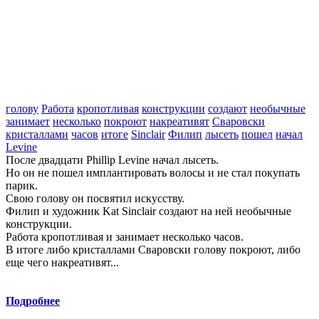
голову
Работа
кропотливая
конструкции
создают
необычные
занимает
несколько
покроют
накреативят
Сваровски
кристаллами
часов
итоге
Sinclair
Филип
лысеть
пошел
начал
Levine
После двадцати Phillip Levine начал лысеть.
Но он не пошел имплантировать волосы и не стал покупать
парик.
Свою голову он посвятил искусству.
Филип и художник Kat Sinclair создают на ней необычные
конструкции.
Работа кропотливая и занимает несколько часов.
В итоге либо кристаллами Сваровски голову покроют, либо
еще чего накреативят...
Подробнее