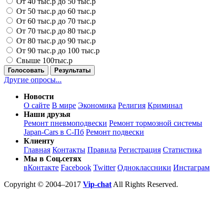
От 40 тыс.р до 50 тыс.р
От 50 тыс.р до 60 тыс.р
От 60 тыс.р до 70 тыс.р
От 70 тыс.р до 80 тыс.р
От 80 тыс.р до 90 тыс.р
От 90 тыс.р до 100 тыс.р
Свыше 100тыс.р
Голосовать
Результаты
Другие опросы...
Новости
О сайте
В мире
Экономика
Религия
Криминал
Наши друзья
Ремонт пневмоподвески
Ремонт тормозной системы
Japan-Cars в С-Пб
Ремонт подвески
Клиенту
Главная
Контакты
Правила
Регистрация
Статистика
Мы в Соц.сетях
вКонтакте
Facebook
Twitter
Одноклассники
Инстаграм
Copyright © 2004–2017
Vip-chat
All Rights Reserved.