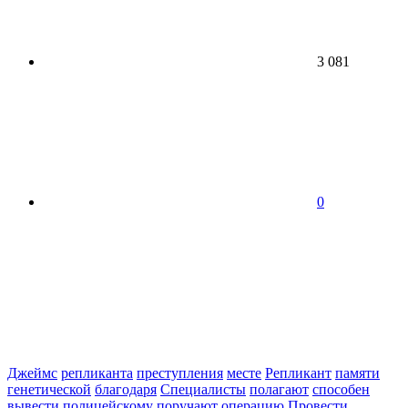
3 081
0
Джеймс
репликанта
преступления
месте
Репликант
памяти
генетической
благодаря
Специалисты
полагают
способен
вывести
полицейскому
поручают
операцию
Провести