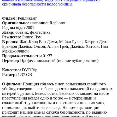
оригинала
безопасности
волос
убийцы
Фильм:
Репликант
Оригинальное название:
Replicant
Год выхода:
2001
Жанр:
боевик, фантастика
Режиссер:
Ринго Лэм
В ролях:
Жан-Клод Ван Дамм, Майкл Рукер, Катрин Дент,
Брэндон Джеймс Олсон, Аллан Грэй, Джеймс Хатсон, Пол
МакДжиллион
Продолжительность:
01:37
Перевод:
Профессиональный (полное дублирование)
Качество:
DVDRip
Размер:
1.37 GB
О фильме
: Полиция сбилась с ног, разыскивая серийного
убийцу, совершившего более десятка нападений на одиноких
матерей с детьми. Безжалостный маньяк оставляет на месте
преступления всегда одно и то же — истерзанный и
сожженный труп женщины и практически никаких улик,
позволяющих выйти на его след. На помощь полиции
приходит национальная служба безопасности, по заданию
которой ученые, используя один-единственный волос