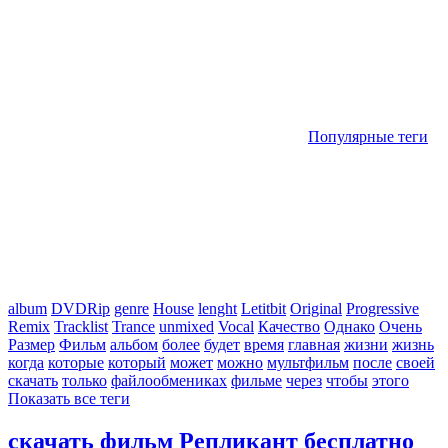
Популярные теги
album
DVDRip
genre
House
lenght
Letitbit
Original
Progressive
Remix
Tracklist
Trance
unmixed
Vocal
Качество
Однако
Очень
Размер
Фильм
альбом
более
будет
время
главная
жизни
жизнь
когда
которые
который
может
можно
мультфильм
после
своей
скачать
только
файлообмениках
фильме
через
чтобы
этого
Показать все теги
скачать фильм Репликант бесплатно