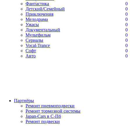
Фантастика
0
Детский/Семейный
0
Приключения
0
Мелодрама
0
Ужасы
0
Документальный
0
Мультфильм
0
Сериалы
0
Vocal-Trance
0
Софт
0
Авто
0
Партнёры
Ремонт пневмоподвески
Ремонт тормозной системы
Japan-Cars в С-Пб
Ремонт подвески