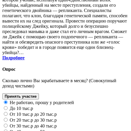
убийцы, найденный на месте преступления, создали его
генетического двойника — репликанта. Специалисты
полагают, что клон, благодаря генетической памяти, способен
вывести их на след оригинала. Провести операцию поручают
полицейскому Джейку, который долго и безуспешно
преследовал маньяка и даже стал его личным врагом. Сможет
ли Джейк с помощью своего подопечного — репликанта —
найти и обезвредить опасного преступника или же «голос
крови» победит и в городе появится еще один близнец-
убийца?…
Подробнее
Опрос
Сколько лично Вы зарабатываете в месяц? (Совокупный
доход чистыми)
Принять участие
Не работаю, прошу у родителей
До 10 тыс.р
От 10 тыс.р до 20 тыс.р
От 20 тыс.р до 30 тыс.р
От 30 тыс.р до 40 тыс.р