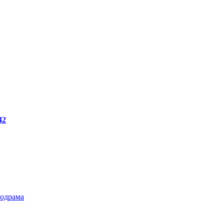
42
одрама