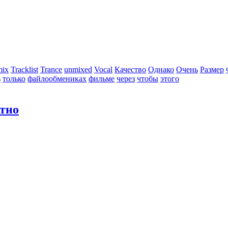
mix
Tracklist
Trance
unmixed
Vocal
Качество
Однако
Очень
Размер
ь
только
файлообмениках
фильме
через
чтобы
этого
атно