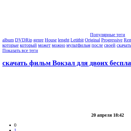
Популярные теги
album
DVDRip
genre
House
lenght
Letitbit
Original
Progressive
Re
которые
который
может
можно
мультфильм
после
своей
скачат
Показать все теги
скачать фильм Вокзал для двоих беспл
20 апреля 18:42
0
1