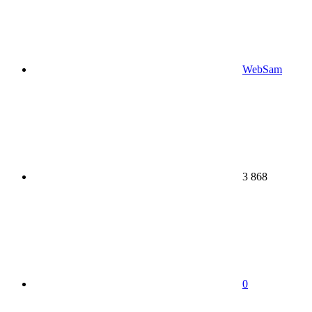
WebSam
3 868
0