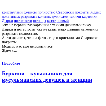
кристаллами
джинсы
полностью
Сваровски
покрыты
Ждемс
докатилась
разрывать
коленях
джинсами
такими
картинки
Дырки
потертости
штанцы
катят
первый
Уже не первый раз картинки с такими джинсами вижу.
Дырки и потертости уже не катят, надо штанцы на коленях
разрывать полностью.
А эти джинсы, что на фото - еще и кристаллами Сваровски
покрыты.
Мода до нас еще не докатилась.
Ждем-с...
Подробнее
Буркини – купальники для
мусульманских девушек и женщин