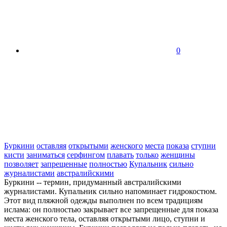
0
Буркини
оставляя
открытыми
женского
места
показа
ступни
кисти
заниматься
серфингом
плавать
только
женщины
позволяет
запрещенные
полностью
Купальник
сильно
журналистами
австралийскими
Буркини -- термин, придуманный австралийскими
журналистами. Купальник сильно напоминает гидрокостюм.
Этот вид пляжной одежды выполнен по всем традициям
ислама: он полностью закрывает все запрещенные для показа
места женского тела, оставляя открытыми лицо, ступни и