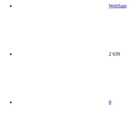
WebSam
2 639
0