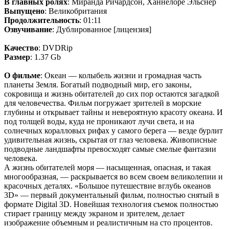
В главных ролях
: Миранда Ричардсон, Ханнелоре Эльснер
Выпущено
: Великобритания
Продолжительность
: 01:11
Озвучивание
: Дублированное [лицензия]
Качество
: DVDRip
Размер
: 1.37 Gb
О фильме
: Океан — колыбель жизни и громадная часть
планеты Земля. Богатый подводный мир, его законы,
сокровища и жизнь обитателей до сих пор остаются загадкой
для человечества. Фильм погружает зрителей в морские
глубины и открывает тайны и невероятную красоту океана. И
под толщей воды, куда не проникают лучи света, и на
солнечных коралловых рифах у самого берега — везде бурлит
удивительная жизнь, скрытая от глаз человека. Живописные
подводные ландшафты превосходят самые смелые фантазии
человека.
А жизнь обитателей моря — насыщенная, опасная, и такая
многообразная, — раскрывается во всем своем великолепии и
красочных деталях. «Большое путешествие вглубь океанов
3D» — первый документальный фильм, полностью снятый в
формате Digital 3D. Новейшая технология съемок полностью
стирает границу между экраном и зрителем, делает
изображение объемным и реалистичным на сто процентов.