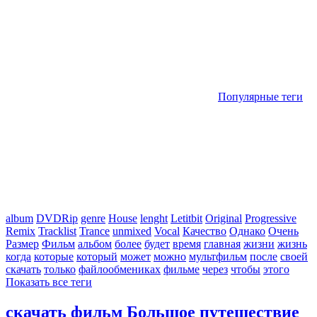
Популярные теги
album
DVDRip
genre
House
lenght
Letitbit
Original
Progressive
Remix
Tracklist
Trance
unmixed
Vocal
Качество
Однако
Очень
Размер
Фильм
альбом
более
будет
время
главная
жизни
жизнь
когда
которые
который
может
можно
мультфильм
после
своей
скачать
только
файлообмениках
фильме
через
чтобы
этого
Показать все теги
скачать фильм Большое путешествие