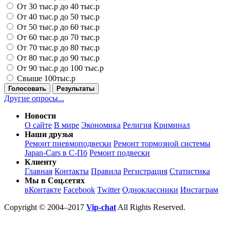
От 30 тыс.р до 40 тыс.р
От 40 тыс.р до 50 тыс.р
От 50 тыс.р до 60 тыс.р
От 60 тыс.р до 70 тыс.р
От 70 тыс.р до 80 тыс.р
От 80 тыс.р до 90 тыс.р
От 90 тыс.р до 100 тыс.р
Свыше 100тыс.р
Голосовать
Результаты
Другие опросы...
Новости
О сайте
В мире
Экономика
Религия
Криминал
Наши друзья
Ремонт пневмоподвески
Ремонт тормозной системы
Japan-Cars в С-Пб
Ремонт подвески
Клиенту
Главная
Контакты
Правила
Регистрация
Статистика
Мы в Соц.сетях
вКонтакте
Facebook
Twitter
Одноклассники
Инстаграм
Copyright © 2004–2017
Vip-chat
All Rights Reserved.