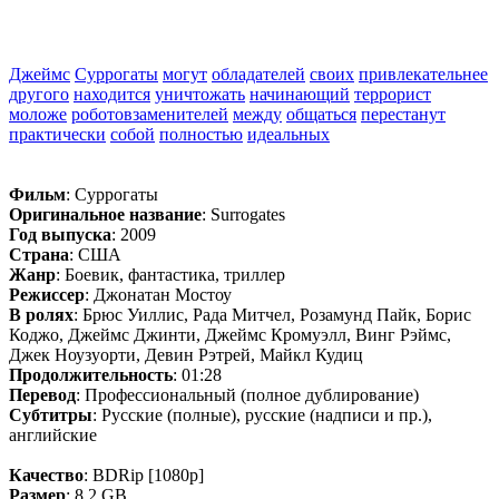
Джеймс
Суррогаты
могут
обладателей
своих
привлекательнее
другого
находится
уничтожать
начинающий
террорист
моложе
роботовзаменителей
между
общаться
перестанут
практически
собой
полностью
идеальных
Фильм
: Суррогаты
Оригинальное название
: Surrogates
Год выпуска
: 2009
Страна
: США
Жанр
: Боевик, фантастика, триллер
Режиссер
: Джонатан Мостоу
В ролях
: Брюс Уиллис, Рада Митчел, Розамунд Пайк, Борис
Коджо, Джеймс Джинти, Джеймс Кромуэлл, Винг Рэймс,
Джек Ноузуорти, Девин Рэтрей, Майкл Кудиц
Продолжительность
: 01:28
Перевод
: Профессиональный (полное дублирование)
Субтитры
: Русские (полные), русские (надписи и пр.),
английские
Качество
: BDRip [1080p]
Размер
: 8.2 GB