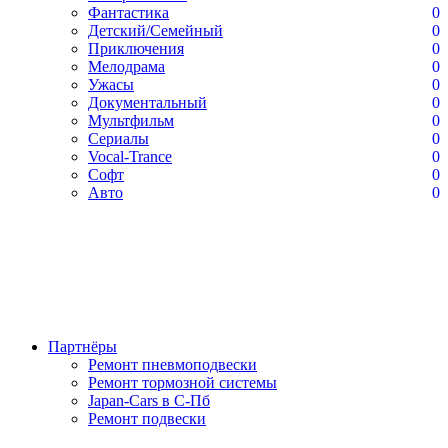
Фантастика
0
Детский/Семейный
0
Приключения
0
Мелодрама
0
Ужасы
0
Документальный
0
Мультфильм
0
Сериалы
0
Vocal-Trance
0
Софт
0
Авто
0
Партнёры
Ремонт пневмоподвески
Ремонт тормозной системы
Japan-Cars в С-Пб
Ремонт подвески