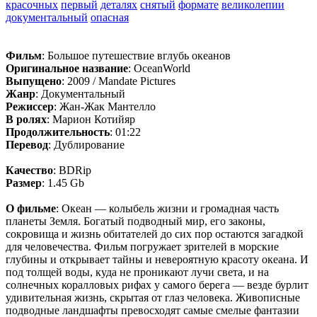
красочных
первый
деталях
снятый
формате
великолепии
документальный
опасная
Фильм
: Большое путешествие вглубь океанов
Оригинальное название
: OceanWorld
Выпущено
: 2009 / Mandate Pictures
Жанр
: Документальный
Режиссер
: Жан-Жак Мантелло
В ролях
: Марион Котийяр
Продолжительность
: 01:22
Перевод
: Дублирование
Качество
: BDRip
Размер
: 1.45 Gb
О фильме
: Океан — колыбель жизни и громадная часть
планеты Земля. Богатый подводный мир, его законы,
сокровища и жизнь обитателей до сих пор остаются загадкой
для человечества. Фильм погружает зрителей в морские
глубины и открывает тайны и невероятную красоту океана. И
под толщей воды, куда не проникают лучи света, и на
солнечных коралловых рифах у самого берега — везде бурлит
удивительная жизнь, скрытая от глаз человека. Живописные
подводные ландшафты превосходят самые смелые фантазии