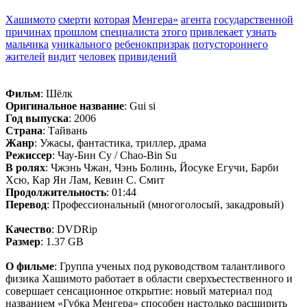
Хашимото
смерти
которая
Менгера»
агента
государственной
причинах
прошлом
специалиста
этого
привлекает
узнать
мальчика
уникального
ребенокпризрак
потустороннего
жителей
видит
человек
привидений
Фильм
: Шёлк
Оригинальное название
: Gui si
Год выпуска
: 2006
Страна
: Тайвань
Жанр
: Ужасы, фантастика, триллер, драма
Режиссер
: Чау-Бин Су / Chao-Bin Su
В ролях
: Чжэнь Чжан, Чэнь Болинь, Йосуке Егучи, Барби
Хсю, Кар Ян Лам, Кевин С. Смит
Продолжительность
: 01:44
Перевод
: Профессиональный (многоголосый, закадровый)
Качество
: DVDRip
Размер
: 1.37 GB
О фильме
: Группа ученых под руководством талантливого
физика Хашимото работает в области сверхъестественного и
совершает сенсационное открытие: новый материал под
названием «Губка Менгера» способен настолько расширить