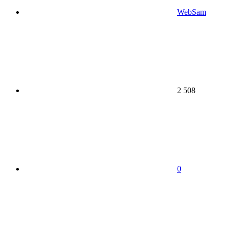
WebSam
2 508
0