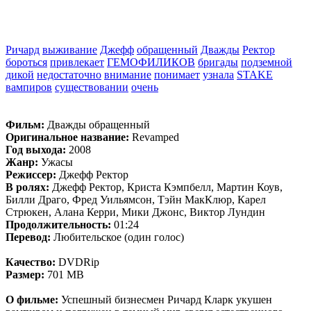
Ричард
выживание
Джефф
обращенный
Дважды
Ректор
бороться
привлекает
ГЕМОФИЛИКОВ
бригады
подземной
дикой
недостаточно
внимание
понимает
узнала
STAKE
вампиров
существовании
очень
Фильм:
Дважды обращенный
Оригинальное название:
Revamped
Год выхода:
2008
Жанр:
Ужасы
Режиссер:
Джефф Ректор
В ролях:
Джефф Ректор, Криста Кэмпбелл, Мартин Коув,
Билли Драго, Фред Уильямсон, Тэйн МакКлюр, Карел
Стрюкен, Алана Керри, Мики Джонс, Виктор Лундин
Продолжительность:
01:24
Перевод:
Любительское (один голос)
Качество:
DVDRip
Размер:
701 MB
О фильме:
Успешный бизнесмен Ричард Кларк укушен