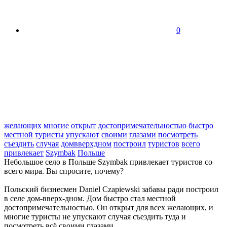
0
желающих
многие
открыт
достопримечательностью
быстро
местной
туристы
упускают
своими
глазами
посмотреть
съездить
случая
домвверхдном
построил
туристов
всего
привлекает
Szymbak
Польше
Небольшое село в Польше Szymbak привлекает туристов со
всего мира. Вы спросите, почему?
Польский бизнесмен Daniel Czapiewski забавы ради построил
в селе дом-вверх-дном. Дом быстро стал местной
достопримечательностью. Он открыт для всех желающих, и
многие туристы не упускают случая съездить туда и
посмотреть всё своими глазами.