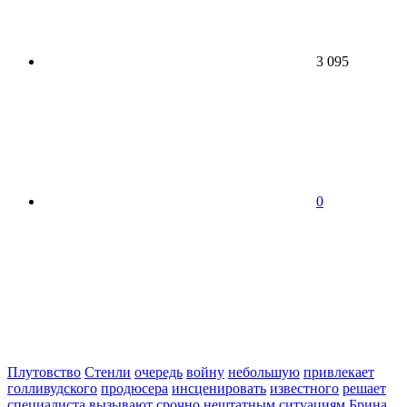
3 095
0
Плутовство
Стенли
очередь
войну
небольшую
привлекает
голливудского
продюсера
инсценировать
известного
решает
специалиста
вызывают
срочно
нештатным
ситуациям
Брина