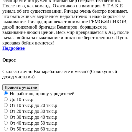
вампиром и погружен в темный мир сверхъестественного.
После того, как команда Охотников на вампиров S.T.A.K.E
узнала об его существовании, Ричард очень быстро понимает,
что быть живым мертвецом недостаточно и надо бороться за
выживание. Ричард привлекает внимание ГЕМОФИЛИКОВ,
дикой подземной бригады Вампиров, борящихся за
выживание любой ценой. Весь мир превращается в АД, после
начала войны за выживание и никто не берет пленных. Пусть
кровавая бойня начнется!
Подробнее
Опрос
Сколько лично Вы зарабатываете в месяц? (Совокупный
доход чистыми)
Принять участие
Не работаю, прошу у родителей
До 10 тыс.р
От 10 тыс.р до 20 тыс.р
От 20 тыс.р до 30 тыс.р
От 30 тыс.р до 40 тыс.р
От 40 тыс.р до 50 тыс.р
От 50 тыс.р до 60 тыс.р