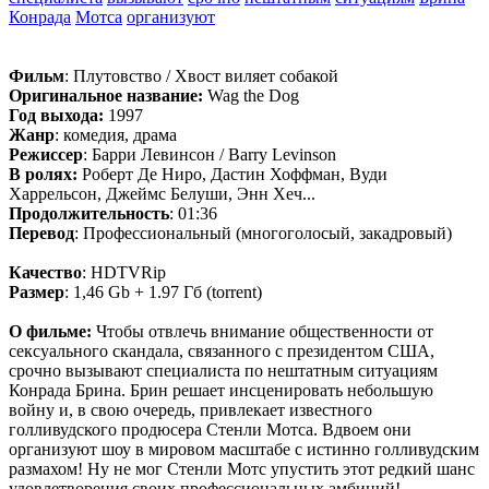
Конрада
Мотса
организуют
Фильм
: Плутовство / Хвост виляет собакой
Оригинальное название:
Wag the Dog
Год выхода:
1997
Жанр
: комедия, драма
Режиссер
: Барри Левинсон / Barry Levinson
В ролях:
Роберт Де Ниро, Дастин Хоффман, Вуди
Харрельсон, Джеймс Белуши, Энн Хеч...
Продолжительность
: 01:36
Перевод
: Профессиональный (многоголосый, закадровый)
Качество
: HDTVRip
Размер
: 1,46 Gb + 1.97 Гб (torrent)
О фильме:
Чтобы отвлечь внимание общественности от
сексуального скандала, связанного с президентом США,
срочно вызывают специалиста по нештатным ситуациям
Конрада Брина. Брин решает инсценировать небольшую
войну и, в свою очередь, привлекает известного
голливудского продюсера Стенли Мотса. Вдвоем они
организуют шоу в мировом масштабе с истинно голливудским
размахом! Ну не мог Стенли Мотс упустить этот редкий шанс
удовлетворения своих профессиональных амбиций!