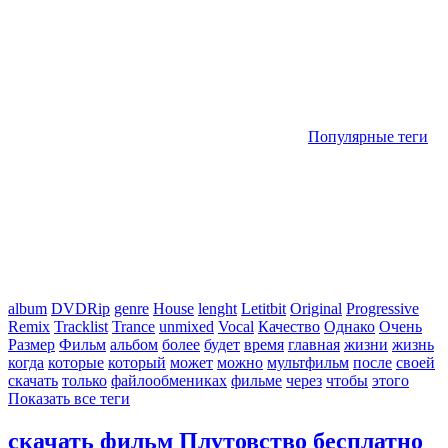
Популярные теги
album
DVDRip
genre
House
lenght
Letitbit
Original
Progressive
Remix
Tracklist
Trance
unmixed
Vocal
Качество
Однако
Очень
Размер
Фильм
альбом
более
будет
время
главная
жизни
жизнь
когда
которые
который
может
можно
мультфильм
после
своей
скачать
только
файлообмениках
фильме
через
чтобы
этого
Показать все теги
скачать фильм Плутовство бесплатно