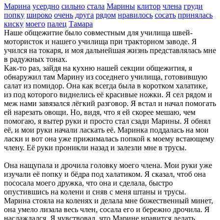
Марина
усердно
сильно
стала
Марины
клитор
члена
груди
попку
широко
очень
друга
рядом
нравилось
сосать
принялась
киску
моего
палец
Тамара
Наше общежитие было совместным для училища швей-
мотористок и нашего училища при тракторном заводе. Я
учился на токаря, и моя дальнейшая жизнь представлялась мне
в радужных тонах.
Как-то раз, зайдя на кухню нашей секции общежития, я
обнаружил там Марину из соседнего училища, готовившую
салат из помидор. Она как всегда была в коротком халатике,
из под которого виднелись её красивые ножки. Я сел рядом и
меж нами завязался лёгкий разговор. Я встал и начал помогать
ей нарезать овощи. Но, видя, что я ей скорее мешаю, чем
помогаю, я вытер руки и просто стал сзади Марины. Я обнял
её, и мои руки начали ласкать её. Маринка поддалась на мои
ласки и вот она уже прижималась попкой к моему встающему
члену. Её руки проникли назад и залезли мне в трусы.
Она нащупала и дрочила головку моего члена. Мои руки уже
изучали её попку и бёдра под халатиком. Я сказал, чтоб она
пососала моего дружка, что она и сделала, быстро
опустившись на колени и сняв с меня штаны и трусы.
Марина стояла на коленях и делала мне божественный минет,
она умело лизала весь член, сосала его и бережно дрочила. Я
наслаждался. Я чувствовал, что Марине нравится делать