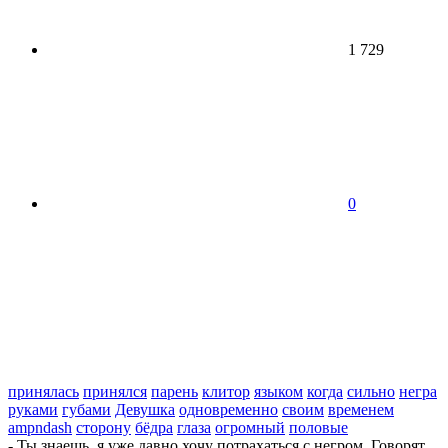
1 729
0
принялась
принялся
парень
клитор
языком
когда
сильно
негра
руками
губами
Девушка
одновременно
своим
временем
ampndash
сторону
бёдра
глаза
огромный
половые
- Ты знаешь, я уже давно хочу потрахаться с негром. Говорят,