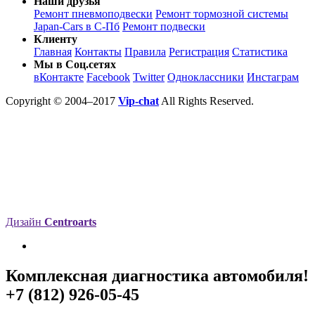
Наши друзья
Ремонт пневмоподвески
Ремонт тормозной системы
Japan-Cars в С-Пб
Ремонт подвески
Клиенту
Главная
Контакты
Правила
Регистрация
Статистика
Мы в Соц.сетях
вКонтакте
Facebook
Twitter
Одноклассники
Инстаграм
Copyright © 2004–2017
Vip-chat
All Rights Reserved.
Дизайн
Centroarts
Комплексная диагностика автомобиля!
+7 (812) 926-05-45