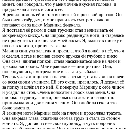
минет, она говорила, что у меня очень вкусная головка, и
продолжала лизать и сосать её.
Я решил помочь ей и стал вгонять ей в рот свой дрючок. Он
был очень твёрдым, и мне нравилось смотреть, как он
попадает ей за щёку. Маринка фыркала.
Я поставил её раком и сняв трусики стал вылизывать её
мокренькую киску. Она широко раздвинула ноги, и старалась
не пропустить ни капельки моей ласки. Я, вылизав письку и
пососав клитор, принялся за анал.
Марина скинула халатик и просила, чтоб я вошёл в неё, что я
и сделал, встав и вогнав своего дружка ей глубоко в писю.
Она сама, двигая попкой, стала насаживаться мне на член и
трахала нас обоих. Мне нравилась её инициатива. Она,
повернувшись, смотрела мне в глаза и улыбалась.
Теперь уже я инициатива перешла ко мне, и я наяривал швею
со всем своим умением. Ей это очень нравилось. Я держал её
за попку и шлёпал по ней. Я повернул Маринку к себе лицом
и усадил на стол. Очень волосатый лобок звал меня. Она
широко раздвинула ноги, опёрлась на локти и сладостно
принимала мои движения членом. Она любила секс и это
было заметно.
Я закинул ноги Марины себе на плечи и продолжал трахать.
Она закрыла глаза, схватила себя за грудь и стала со стоном
кончать. Я, достав из неё свою дубинку, и чуть подрочив
кончил ей прямо на живот. Она, размазав сперму по животику,