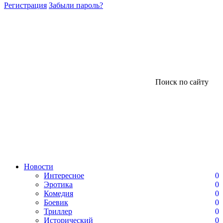
Регистрация
Забыли пароль?
Поиск по сайту
Новости
Интересное
0
Эротика
0
Комедия
0
Боевик
0
Триллер
0
Исторический
0