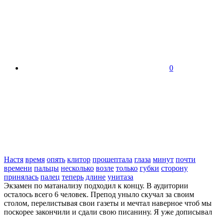
0
Настя
время
опять
клитор
прошептала
глаза
минут
почти
времени
пальцы
несколько
возле
только
губки
сторону
принялась
палец
теперь
длине
унитаза
Экзамен по матанализу подходил к концу. В аудитории
осталось всего 6 человек. Препод уныло скучал за своим
столом, перелистывая свои газеты и мечтал наверное чтоб мы
поскорее закончили и сдали свою писанину. Я уже дописывал