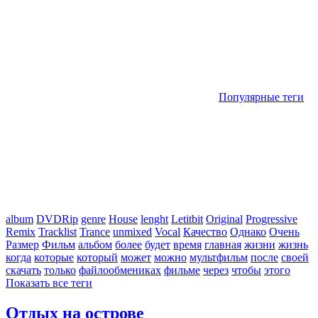
Популярные теги
album
DVDRip
genre
House
lenght
Letitbit
Original
Progressive
Remix
Tracklist
Trance
unmixed
Vocal
Качество
Однако
Очень
Размер
Фильм
альбом
более
будет
время
главная
жизни
жизнь
когда
которые
который
может
можно
мультфильм
после
своей
скачать
только
файлообмениках
фильме
через
чтобы
этого
Показать все теги
Отдых на острове