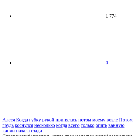
1 774
0
Алеся
Когда
губку
рукой
принялась
потом
моему
возле
Потом
грудь
коснулся
несколько
когда
всего
только
опять
ванную
капли
начала
сзади