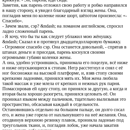
Заметив, как парень отложил свою работу и робко направился
в нашу сторону, я увидел благодарный взгляд жены. Она,
погладив меня по коленке ниже шорт, шёпотом произнесла: «-
Спасибо».
- Зачем звали, сэр? &ndash; на ломаном английском, спросил
ладно сложенный парень.
- Я хочу, что бы ты как следует ублажил мою жёнушку.
&ndash; Сказал я и протянул двадцатидолларовую бумажку.
- Огромное спасибо сэр. Она останется довольной, - спрятав в
штанах деньги и приседая, парень коснулся своими
огромными губами коленки жены.
А она, удобно устроившись, принимала его поцелуи, всё ниже
и ниже опускающиеся к стопам. Негр расстегнул и снял с её
ног босоножки на высокой платформе, и, взяв стопу своими
крепкими ладонями, принялся мять их. Моя жена любила
такой массаж и уже млела от крепких и нежных рук парня.
Помассировав ей одну стопу, он принялся за другую, а когда и
вторая была хорошо разогрета, принялся целовать её. Он
проникал языком между пальчиков, тщательно вылизывая это
пространство, обсасывая каждый в отдельности.
Остановившись отдельно на большом пальце, он долго сосал
его, и жена уже горела от нахлынувшего на неё желания. Она,
отодвинув верхнюю резинку плавок, проникла ладонью под
треугольник ткани, и, погладив лобок, уже начала закатив