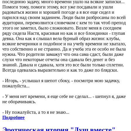
последнюю задачу, много времени ушло на всякие записки...
Помоги тому, помоги этому, все уже посдавали и ушли
радоваться жизни и хорошей погоде а я все еще сидел и
парился над своим заданием. Люди были разбросаны по всей
аудитории, перемолвится словечком с кем то так чтоб препод
этого не заметил, было сложновато. Возле меня в соседнем
ряду сидела Настя, красивая но как и все блондинки - глупая
девка. Она как я слышал вела бурный образ жизни: клубы,
всякие вечеринки и подобное и на учебу времени не хватало,
что собственно и не странно. Да и учеба эта ее особо не была
нужна. Что родители замажут что она сама сдаст, были даже
слухи что некоторые отчеты она сдавала без денег и без
знаний. Давала и сдавала, хотя это все были только сплетни.
Всегда одевалась выразительно и как то даже по блядски.
- Игорь, - услышал я шепот сбоку, - посмотри мою задачку,
пожалуйста...
- У меня нет времени, я еще себе не сделал... - шепнул я, даже
не оборачиваясь.
- Ну пожалуйста, а то я не знаю...
Подробнее
Эротическая итория "Душ вместе"