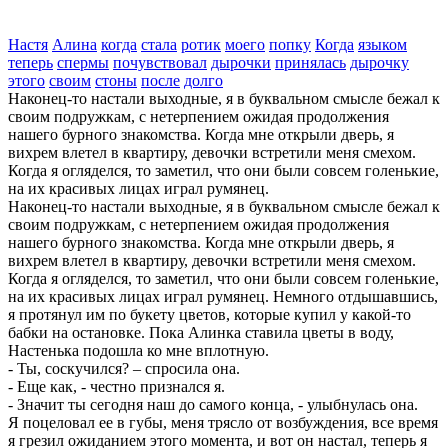
Настя
Алина
когда
стала
ротик
моего
попку
Когда
языком
теперь
спермы
почувствовал
дырочки
принялась
дырочку
этого
своим
стоны
после
долго
Наконец-то настали выходные, я в буквальном смысле бежал к
своим подружкам, с нетерпением ожидая продолжения
нашего бурного знакомства. Когда мне открыли дверь, я
вихрем влетел в квартиру, девочки встретили меня смехом.
Когда я огляделся, то заметил, что они были совсем голенькие,
на их красивых лицах играл румянец.
Наконец-то настали выходные, я в буквальном смысле бежал к
своим подружкам, с нетерпением ожидая продолжения
нашего бурного знакомства. Когда мне открыли дверь, я
вихрем влетел в квартиру, девочки встретили меня смехом.
Когда я огляделся, то заметил, что они были совсем голенькие,
на их красивых лицах играл румянец. Немного отдышавшись,
я протянул им по букету цветов, которые купил у какой-то
бабки на остановке. Пока Алинка ставила цветы в воду,
Настенька подошла ко мне вплотную.
- Ты, соскучился? – спросила она.
- Еще как, - честно признался я.
- Значит ты сегодня наш до самого конца, - улыбнулась она.
Я поцеловал ее в губы, меня трясло от возбуждения, все время
я грезил ожиданием этого момента, и вот он настал, теперь я