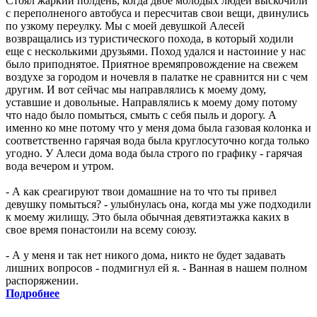
Стоял жаркий полдень, когда двое молодых людей выскочили
с переполненого автобуса и пересчитав свои вещи, двинулись
по узкому переулку. Мы с моей девушкой Алесей
возвращались из туристического похода, в который ходили
еще с несколькими друзьями. Поход удался и настоиние у нас
было приподнятое. Приятное времяпровождение на свежем
воздухе за городом и ночевля в палатке не сравнится ни с чем
другим. И вот сейчас мы направлялись к моему дому,
уставшие и довольные. Направлялись к моему дому потому
что надо было помыться, смыть с себя пыль и дорогу. А
именно ко мне потому что у меня дома была газовая колонка и
соответственно гарячая вода была круглосуточно когда только
угодно. У Алеси дома вода была строго по графику - гарячая
вода вечером и утром.
- А как среагируют твои домашние на то что ты привел
девушку помыться? - улыбнулась она, когда мы уже подходили
к моему жилищу. Это была обычная девятиэтажка каких в
свое время понастоили на всему союзу.
- А у меня и так нет никого дома, никто не будет задавать
лишних вопросов - подмигнул ей я. - Ванная в нашем полном
распоряжении.
Подробнее