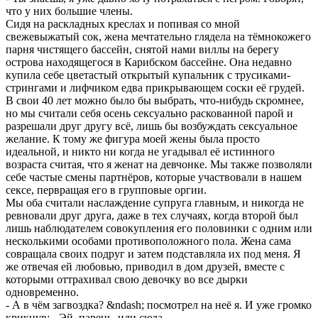
что у них большие члены.
Сидя на раскладных креслах и попивая со мной
свежевыжатый сок, жена мечтательно глядела на тёмнокожего
парня чистящего бассейн, снятой нами виллы на берегу
острова находящегося в Карибском бассейне. Она недавно
купила себе цветастый открытый купальник с трусиками-
стрингами и лифчиком едва прикрывающем соски её грудей.
В свои 40 лет можно было бы выбрать, что-нибудь скромнее,
но мы считали себя осень сексуально раскованной парой и
разрешали друг другу всё, лишь бы возбуждать сексуальное
желание. К тому же фигура моей жены была просто
идеальной, и никто ни когда не угадывал её истинного
возраста считая, что я женат на девчонке. Мы также позволяли
себе частые смены партнёров, которые участвовали в нашем
сексе, первращая его в групповые оргии.
Мы оба считали наслаждение супруга главным, и никогда не
ревновали друг друга, даже в тех случаях, когда второй был
лишь наблюдателем совокупления его половинки с одним или
несколькими особами противоположного пола. Жена сама
совращала своих подруг и затем подставляла их под меня. Я
же отвечая ей любовью, приводил в дом друзей, вместе с
которыми оттрахивал свою девочку во все дырки
одновременно.
- А в чём загвоздка? &ndash; посмотрел на неё я. И уже громко
крикнув: - Эй, парень, иди сюда.