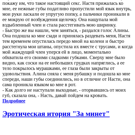
покажу им, что такое настоящий секс. Настя прижалась ко
мне, ее нежные губы податливо пропустили мой язык внутрь,
мои руки ласкали ее упругую попку, а пальчики проникали в
ее мокрую от возбуждения щелочку. Она нащупала мой
вздыбленный член и стала расстегивать мою ширинку.
- Быстро же вы нашли, чем заняться, - раздался голос Алины.
Она подошла ко мне сзади и принялась раздевать меня, Настя
тем временем опустилась передо мной на колени и быстро
расстегнула мои штаны, опустила их вместе с трусами, и когда
мой жаждущий член уперся ей в лицо, моментально
обхватила его своими сладкими губками. Сверху мне было
видно, как соски на ее небольших грудках напряглись, а ее
тело покрылось мурашками, ее глаза были закрыты от
удовольствия. Алина сняла с меня рубашку и подошла ко мне
спереди, наши губы соединились, но в отличие от Насти, она
сама проникла языком ко мне в рот.
- Как долго не наступали выходные, - оторвавшись от моих
губ, сказала она, - Насть, давай пойдем на кровать.
Подробнее
Эротическая итория "За минет"