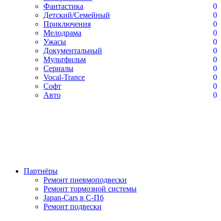
Фантастика
0
Детский/Семейный
0
Приключения
0
Мелодрама
0
Ужасы
0
Документальный
0
Мультфильм
0
Сериалы
0
Vocal-Trance
0
Софт
0
Авто
0
Партнёры
Ремонт пневмоподвески
Ремонт тормозной системы
Japan-Cars в С-Пб
Ремонт подвески