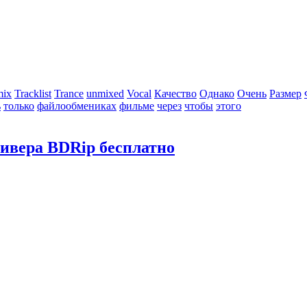
mix
Tracklist
Trance
unmixed
Vocal
Качество
Однако
Очень
Размер
ь
только
файлообмениках
фильме
через
чтобы
этого
ивера BDRip бесплатно