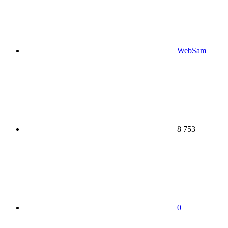
WebSam
8 753
0