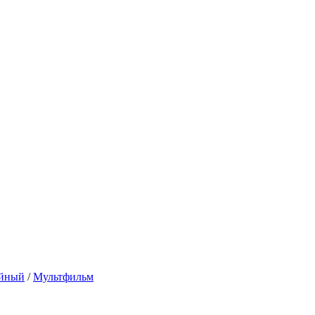
ейный
/
Мультфильм