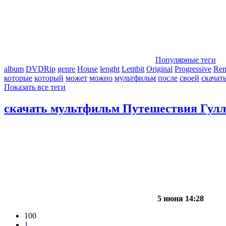
Популярные теги
album
DVDRip
genre
House
lenght
Letitbit
Original
Progressive
Re
которые
который
может
можно
мультфильм
после
своей
скачат
Показать все теги
скачать мультфильм Путешествия Гулл
5 июня 14:28
100
1