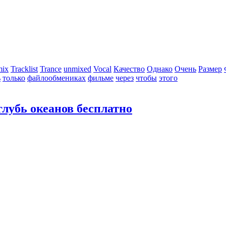
mix
Tracklist
Trance
unmixed
Vocal
Качество
Однако
Очень
Размер
ь
только
файлообмениках
фильме
через
чтобы
этого
лубь океанов бесплатно