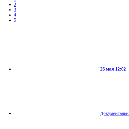
2
3
4
5
26 мая 12:02
Документаль