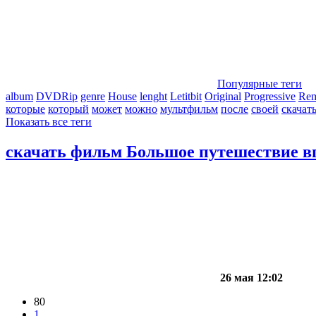
Популярные теги
album
DVDRip
genre
House
lenght
Letitbit
Original
Progressive
Re
которые
который
может
можно
мультфильм
после
своей
скачат
Показать все теги
скачать фильм Большое путешествие вг
26 мая 12:02
80
1