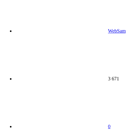
WebSam
3 671
0