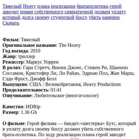
Тяжелый
Heavy
плана
реализации
братаполитика
герой
заводит
роман
собственного
симпатичной
должен
уплату
который
долга
своему
студенткой
боссу
убить
намерен
Скачать
Фильм
: Тяжелый
Оригинальное название
: The Heavy
Год выхода
: 2010
Жанр
: триллер
Режиссер
: Маркус Уоррен
В ролях
: Гари Стретч, Винни Джонс, Стивен Ри, Шаннин
Соссамон, Кристофер Ли, Ли Райан, Эдриан Пол, Жан Марш,
Сэди Фрост, Джофф Белл
Выпущено
: США / Великобритания, Heavy Productions
Продолжительность
: 01:41
Озвучивание
: Любительское (многоголосое)
Качество
: HDRip
Размер
: 1.36 Gb
О фильме
: Герой фильма — бандит-«шестерка» Бутс, который
в уплату долга своему боссу должен убить собственного
брата-политика. По ходу реализации плана герой заводит