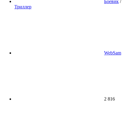
Боевик
/
Триллер
WebSam
2 816