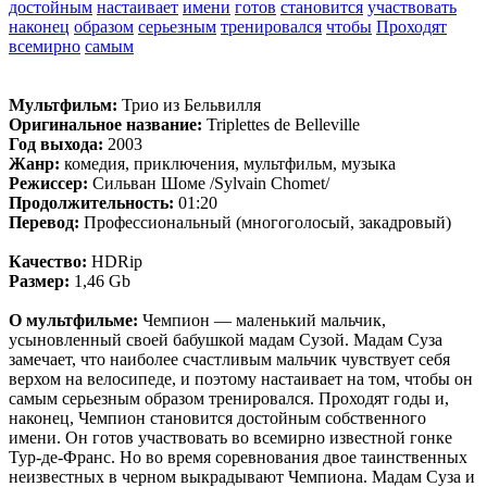
достойным
настаивает
имени
готов
становится
участвовать
наконец
образом
серьезным
тренировался
чтобы
Проходят
всемирно
самым
Мультфильм:
Трио из Бельвилля
Оригинальное название:
Triplettes de Belleville
Год выхода:
2003
Жанр:
комедия, приключения, мультфильм, музыка
Режиссер:
Сильван Шоме /Sylvain Chomet/
Продолжительность:
01:20
Перевод:
Профессиональный (многоголосый, закадровый)
Качество:
HDRip
Размер:
1,46 Gb
О мультфильме:
Чемпион — маленький мальчик,
усыновленный своей бабушкой мадам Сузой. Мадам Суза
замечает, что наиболее счастливым мальчик чувствует себя
верхом на велосипеде, и поэтому настаивает на том, чтобы он
самым серьезным образом тренировался. Проходят годы и,
наконец, Чемпион становится достойным собственного
имени. Он готов участвовать во всемирно известной гонке
Тур-де-Франс. Но во время соревнования двое таинственных
неизвестных в черном выкрадывают Чемпиона. Мадам Суза и