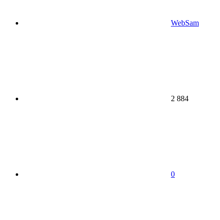
WebSam
2 884
0