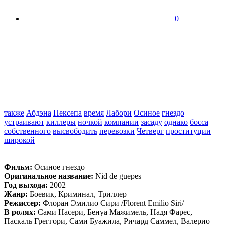
0
также
Абдэна
Нексепа
время
Лабори
Осиное
гнездо
устраивают
киллеры
ночкой
компании
засаду
однако
босса
собственного
высвободить
перевозки
Четверг
проституции
широкой
Фильм:
Осиное гнездо
Оригинальное название:
Nid de guepes
Год выхода:
2002
Жанр:
Боевик, Криминал, Триллер
Режиссер:
Флоран Эмилио Сири /Florent Emilio Siri/
В ролях:
Сами Насери, Бенуа Мажимель, Надя Фарес,
Паскаль Греггори, Сами Буажила, Ричард Саммел, Валерио