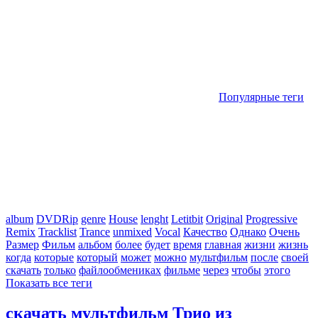
Популярные теги
album
DVDRip
genre
House
lenght
Letitbit
Original
Progressive
Remix
Tracklist
Trance
unmixed
Vocal
Качество
Однако
Очень
Размер
Фильм
альбом
более
будет
время
главная
жизни
жизнь
когда
которые
который
может
можно
мультфильм
после
своей
скачать
только
файлообмениках
фильме
через
чтобы
этого
Показать все теги
скачать мультфильм Трио из