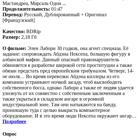
Мастандреа, Марсаль Одон ...
Продолжительность:
01:47
Перевод:
Русский, Дублированный + Оригинал
[Французский]
Качество:
BDRip
Размер:
2,18 Гб
О фильме:
Элен Лабори 30 годков, она агент спецназа. Её
задание: сопровождать Абдэна Нексепа, большую фигуру в
албанской мафии. Данный опасный правонарушитель
обвиняется в разработке широкой сети проституции а также
обязан предстать пред европейским трибуналом. Четверг, 14-
ое июля… Во время перевозки Абдэна киллеры из его
компании устраивают ночкой засаду, чтоб высвободить
собственного босса, однако Лабори а также её людям удается
улизнуть от их совместно с собственным заключенным а
также укрыться в складском ангаре в огромной
индустриальной зоне. Там они натыкаются на банду,
проникшую туда с целью выкрасть компьютерное
оборудование. И в это время люди Нексепа окружают ангар…
Подробнее
Опрос