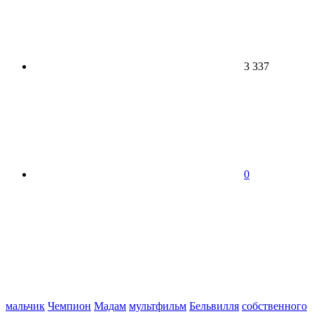
3 337
0
мальчик
Чемпион
Мадам
мультфильм
Бельвилля
собственного