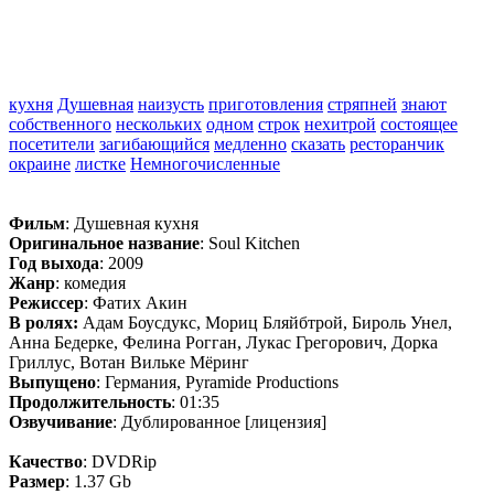
кухня
Душевная
наизусть
приготовления
стряпней
знают
собственного
нескольких
одном
строк
нехитрой
состоящее
посетители
загибающийся
медленно
сказать
ресторанчик
окраине
листке
Немногочисленные
Фильм
: Душевная кухня
Оригинальное название
: Soul Kitchen
Год выхода
: 2009
Жанр
: комедия
Режиссер
: Фатих Акин
В ролях:
Адам Боусдукс, Мориц Бляйбтрой, Бироль Унел,
Анна Бедерке, Фелина Рогган, Лукас Грегорович, Дорка
Гриллус, Вотан Вильке Мёринг
Выпущено
: Германия, Pyramide Productions
Продолжительность
: 01:35
Озвучивание
: Дублированное [лицензия]
Качество
: DVDRip
Размер
: 1.37 Gb