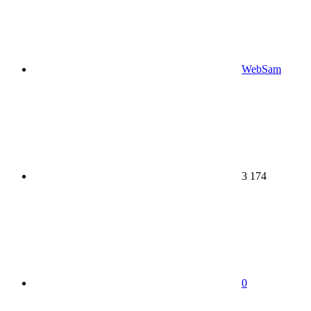
WebSam
3 174
0