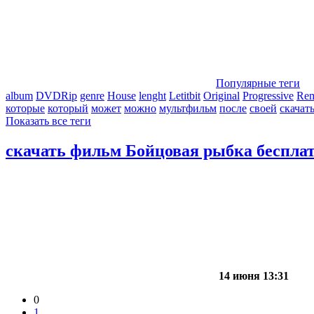
Популярные теги
album
DVDRip
genre
House
lenght
Letitbit
Original
Progressive
Re
которые
который
может
можно
мультфильм
после
своей
скачат
Показать все теги
скачать фильм Бойцовая рыбка беспла
14 июня 13:31
0
1