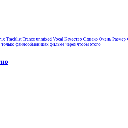
mix
Tracklist
Trance
unmixed
Vocal
Качество
Однако
Очень
Размер
ь
только
файлообмениках
фильме
через
чтобы
этого
тно