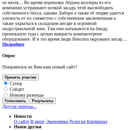
ое июля… Во время перевозки Абдэна киллеры из его
компании устраивают ночкой засаду, чтоб высвободить
собственного босса, однако Лабори а также её людям удается
улизнуть от их совместно с собственным заключенным а
также укрыться в складском ангаре в огромной
индустриальной зоне. Там они натыкаются на банду,
проникшую туда с целью выкрасть компьютерное
оборудование. И в это время люди Нексепа окружают ангар…
Подробнее
Опрос
Понравился ли Вам наш новый сайт?
Принять участие
Супер
Сойдёт
Невижу разницы
Голосовать
Результаты
Другие опросы...
Новости
О сайте
В мире
Экономика
Религия
Криминал
Наши друзья