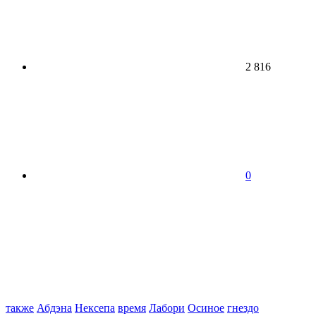
2 816
0
также
Абдэна
Нексепа
время
Лабори
Осиное
гнездо