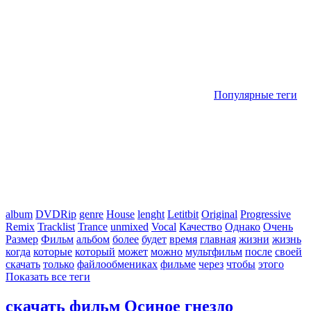
Популярные теги
album
DVDRip
genre
House
lenght
Letitbit
Original
Progressive
Remix
Tracklist
Trance
unmixed
Vocal
Качество
Однако
Очень
Размер
Фильм
альбом
более
будет
время
главная
жизни
жизнь
когда
которые
который
может
можно
мультфильм
после
своей
скачать
только
файлообмениках
фильме
через
чтобы
этого
Показать все теги
скачать фильм Осиное гнездо