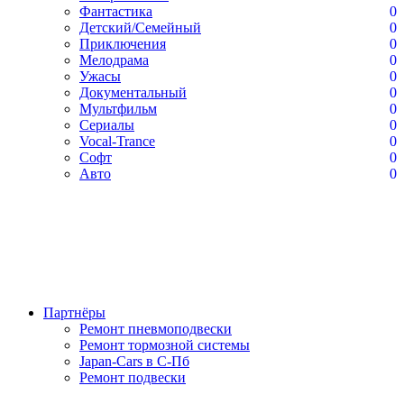
Фантастика
0
Детский/Семейный
0
Приключения
0
Мелодрама
0
Ужасы
0
Документальный
0
Мультфильм
0
Сериалы
0
Vocal-Trance
0
Софт
0
Авто
0
Партнёры
Ремонт пневмоподвески
Ремонт тормозной системы
Japan-Cars в С-Пб
Ремонт подвески