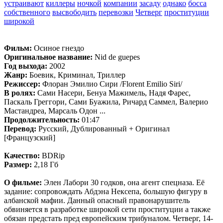
устраивают
киллеры
ночкой
компании
засаду
однако
босса
собственного
высвободить
перевозки
Четверг
проституции
широкой
Фильм:
Осиное гнездо
Оригинальное название:
Nid de guepes
Год выхода:
2002
Жанр:
Боевик, Криминал, Триллер
Режиссер:
Флоран Эмилио Сири /Florent Emilio Siri/
В ролях:
Сами Насери, Бенуа Мажимель, Надя Фарес,
Паскаль Греггори, Сами Буажила, Ричард Саммел, Валерио
Мастандреа, Марсаль Одон ...
Продолжительность:
01:47
Перевод:
Русский, Дублированный + Оригинал
[Французский]
Качество:
BDRip
Размер:
2,18 Гб
О фильме:
Элен Лабори 30 годков, она агент спецназа. Её
задание: сопровождать Абдэна Нексепа, большую фигуру в
албанской мафии. Данный опасный правонарушитель
обвиняется в разработке широкой сети проституции а также
обязан предстать пред европейским трибуналом. Четверг, 14-