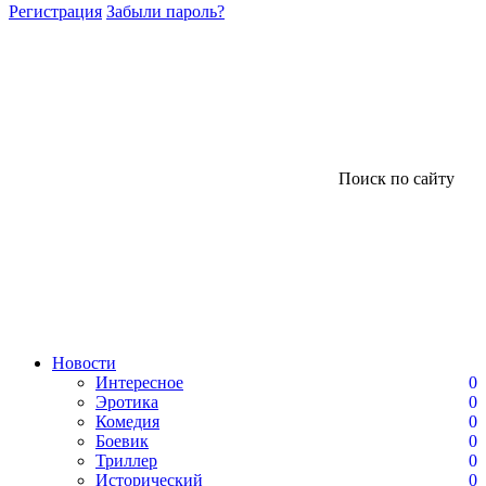
Регистрация
Забыли пароль?
Поиск по сайту
Новости
Интересное
0
Эротика
0
Комедия
0
Боевик
0
Триллер
0
Исторический
0