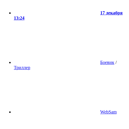
17 декабря
13:24
Боевик
/
Триллер
WebSam