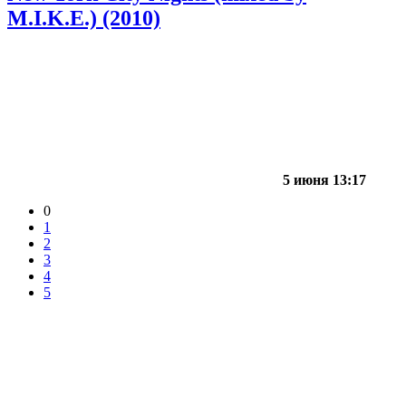
M.I.K.E.) (2010)
5 июня 13:17
0
1
2
3
4
5