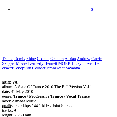
0
Trance
Remix
Shine
Cosmic
Graham
Adrian
Andrew
Carrie
Skipper
Moves
Kennedy
Bennett
MORPH
Deynhoven
Letitbit
скачать
сборник
Collider
Bronzwaer
Savanna
artist
:
VA
album
: A State Of Trance 2010 The Full Version Vol 1
date
: 31 May 2010
genre
:
Trance / Progressive Trance / Vocal Trance
label
: Armada Music
quality
: 320 kbps / 44.1 kHz / Joint Stereo
tracks
: 9
lenght
: 73:58 min