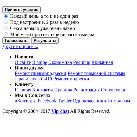
Принять участие
Каждый день, а то и не один раз
Под настроение, 2 раза в неделю
Секса небыло уже очень давно
Мне мама про секс ещё не рассказывала
Голосовать
Результаты
Другие опросы...
Новости
О сайте
В мире
Экономика
Религия
Криминал
Наши друзья
Ремонт пневмоподвески
Ремонт тормозной системы
Japan-Cars в С-Пб
Ремонт подвески
Клиенту
Главная
Контакты
Правила
Регистрация
Статистика
Мы в Соц.сетях
вКонтакте
Facebook
Twitter
Одноклассники
Инстаграм
Copyright © 2004–2017
Vip-chat
All Rights Reserved.