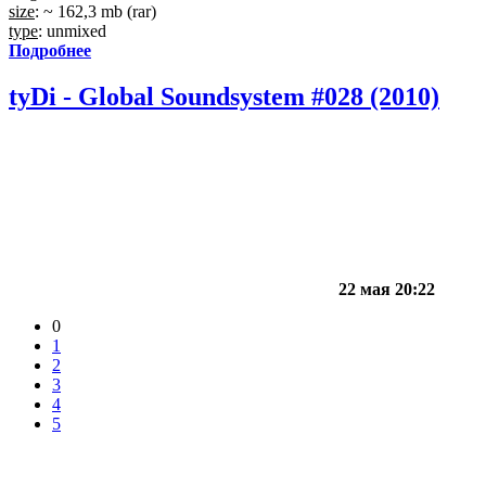
size
: ~ 162,3 mb (rar)
type
: unmixed
Подробнее
tyDi - Global Soundsystem #028 (2010)
22 мая 20:22
0
1
2
3
4
5