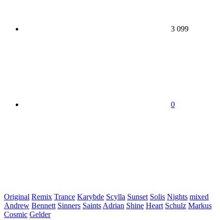
3 099
0
Original
Remix
Trance
Karybde
Scylla
Sunset
Solis
Nights
mixed
Andrew
Bennett
Sinners
Saints
Adrian
Shine
Heart
Schulz
Markus
Cosmic
Gelder