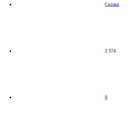
Сказка
2 574
0