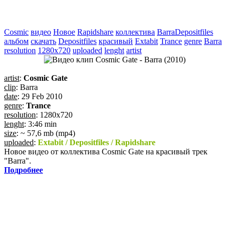
Cosmic
видео
Новое
Rapidshare
коллектива
BarraDepositfiles
альбом
скачать
Depositfiles
красивый
Extabit
Trance
genre
Barra
resolution
1280x720
uploaded
lenght
artist
artist
:
Cosmic Gate
clip
: Barra
date
: 29 Feb 2010
genre
:
Trance
resolution
: 1280x720
lenght
: 3:46 min
size
: ~ 57,6 mb (mp4)
uploaded
:
Extabit / Depositfiles / Rapidshare
Новое видео от коллектива Cosmic Gate на красивый трек
"Barra".
Подробнее