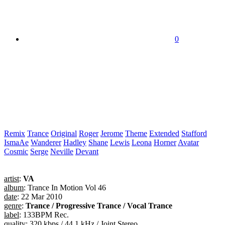
0
Remix
Trance
Original
Roger
Jerome
Theme
Extended
Stafford
IsmaAe
Wanderer
Hadley
Shane
Lewis
Leona
Horner
Avatar
Cosmic
Serge
Neville
Devant
artist
:
VA
album
: Trance In Motion Vol 46
date
: 22 Mar 2010
genre
:
Trance / Progressive Trance / Vocal Trance
label
: 133BPM Rec.
quality
: 320 kbps / 44.1 kHz / Joint Stereo