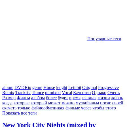
Популярные теги
album
DVDRip
genre
House
lenght
Letitbit
Original
Progressive
Remix
Tracklist
Trance
unmixed
Vocal
Качество
Однако
Очень
Размер
Фильм
альбом
более
будет
время
главная
жизни
жизнь
когда
которые
который
может
можно
мультфильм
после
своей
скачать
только
файлообмениках
фильме
через
чтобы
этого
Показать все теги
New York City Nights (mixed by