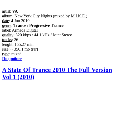
artist
:
VA
album
: New York City Nights (mixed by M.I.K.E.)
date
: 4 Jun 2010
genre
:
Trance / Progressive Trance
label
: Armada Digital
quality
: 320 kbps / 44.1 kHz / Joint Stereo
tracks
: 26
lenght
: 155:27 min
size
: ~ 356,1 mb (rar)
type
: mixed
Подробнее
A State Of Trance 2010 The Full Version
Vol 1 (2010)