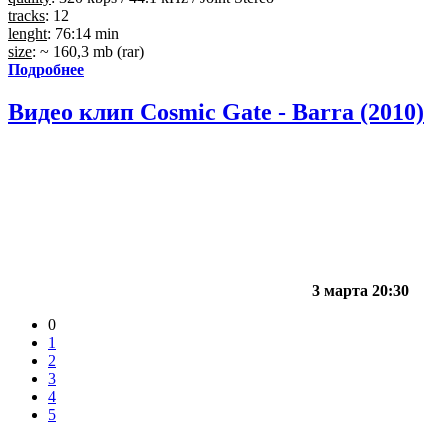
tracks
: 12
lenght
: 76:14 min
size
: ~ 160,3 mb (rar)
Подробнее
Видео клип Cosmic Gate - Barra (2010)
3 марта 20:30
0
1
2
3
4
5