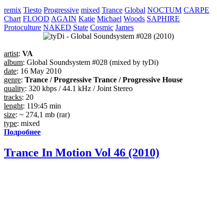
remix
Tiesto
Progressive
mixed
Trance
Global
NOCTUM
CARPE
Chart
FLOOD
AGAIN
Katie
Michael
Woods
SAPHIRE
Protoculture
NAKED
State
Cosmic
James
artist
:
VA
album
: Global Soundsystem #028 (mixed by tyDi)
date
: 16 May 2010
genre
:
Trance / Progressive Trance / Progressive House
quality
: 320 kbps / 44.1 kHz / Joint Stereo
tracks
: 20
lenght
: 119:45 min
size
: ~ 274,1 mb (rar)
type
: mixed
Подробнее
Trance In Motion Vol 46 (2010)