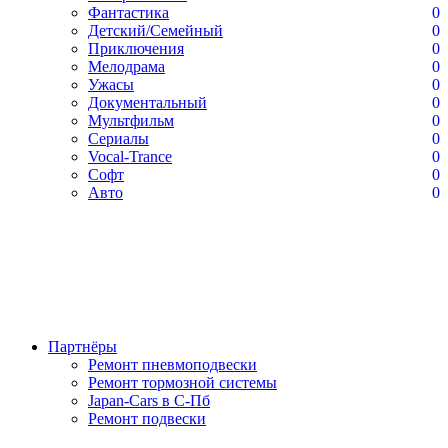
Фантастика
0
Детский/Семейный
0
Приключения
0
Мелодрама
0
Ужасы
0
Документальный
0
Мультфильм
0
Сериалы
0
Vocal-Trance
0
Софт
0
Авто
0
Партнёры
Ремонт пневмоподвески
Ремонт тормозной системы
Japan-Cars в С-Пб
Ремонт подвески