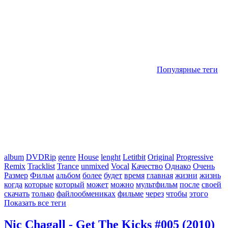
Популярные теги
album
DVDRip
genre
House
lenght
Letitbit
Original
Progressive
Remix
Tracklist
Trance
unmixed
Vocal
Качество
Однако
Очень
Размер
Фильм
альбом
более
будет
время
главная
жизни
жизнь
когда
которые
который
может
можно
мультфильм
после
своей
скачать
только
файлообмениках
фильме
через
чтобы
этого
Показать все теги
Nic Chagall - Get The Kicks #005 (2010)