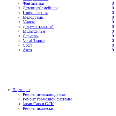
Фантастика
0
Детский/Семейный
0
Приключения
0
Мелодрама
0
Ужасы
0
Документальный
0
Мультфильм
0
Сериалы
0
Vocal-Trance
0
Софт
0
Авто
0
Партнёры
Ремонт пневмоподвески
Ремонт тормозной системы
Japan-Cars в С-Пб
Ремонт подвески