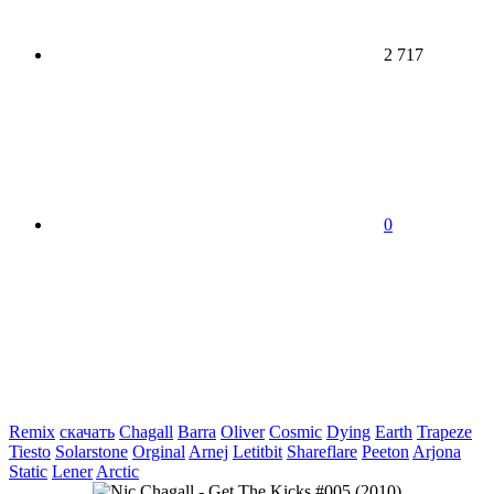
2 717
0
Remix
скачать
Chagall
Barra
Oliver
Cosmic
Dying
Earth
Trapeze
Tiesto
Solarstone
Orginal
Arnej
Letitbit
Shareflare
Peeton
Arjona
Static
Lener
Arctic