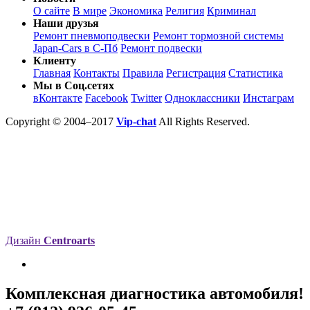
О сайте
В мире
Экономика
Религия
Криминал
Наши друзья
Ремонт пневмоподвески
Ремонт тормозной системы
Japan-Cars в С-Пб
Ремонт подвески
Клиенту
Главная
Контакты
Правила
Регистрация
Статистика
Мы в Соц.сетях
вКонтакте
Facebook
Twitter
Одноклассники
Инстаграм
Copyright © 2004–2017
Vip-chat
All Rights Reserved.
Дизайн
Centroarts
Комплексная диагностика автомобиля!