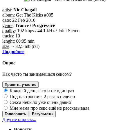
artist
:
Nic Chagall
album
: Get The Kicks #005
date
: 22 Feb 2010
genre
:
Trance / Progressive
quality
: 192 kbps / 44.1 kHz / Joint Stereo
tracks
: 10
lenght
: 60:05 min
size
: ~ 82,5 mb (rar)
Подробнее
Опрос
Как часто ты занимаешься сексом?
Принять участие
Каждый день, а то и не один раз
Под настроение, 2 раза в неделю
Секса небыло уже очень давно
Мне мама про секс ещё не рассказывала
Голосовать
Результаты
Другие опросы...
Новости