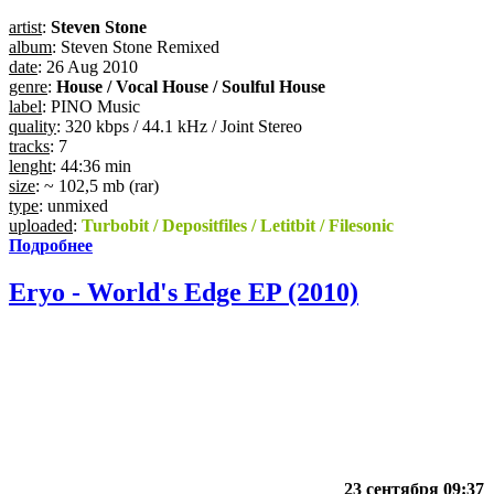
artist
:
Steven Stone
album
: Steven Stone Remixed
date
: 26 Aug 2010
genre
:
House / Vocal House / Soulful House
label
: PINO Music
quality
: 320 kbps / 44.1 kHz / Joint Stereo
tracks
: 7
lenght
: 44:36 min
size
: ~ 102,5 mb (rar)
type
: unmixed
uploaded
:
Turbobit / Depositfiles / Letitbit / Filesonic
Подробнее
Eryo - World's Edge EP (2010)
23 сентября 09:37