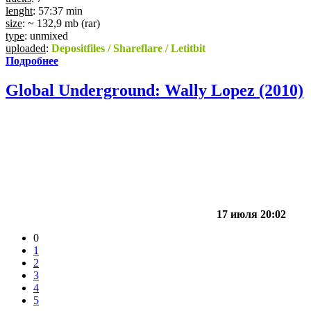
lenght
: 57:37 min
size
: ~ 132,9 mb (rar)
type
: unmixed
uploaded
:
Depositfiles / Shareflare / Letitbit
Подробнее
Global Underground: Wally Lopez (2010)
17 июля 20:02
0
1
2
3
4
5