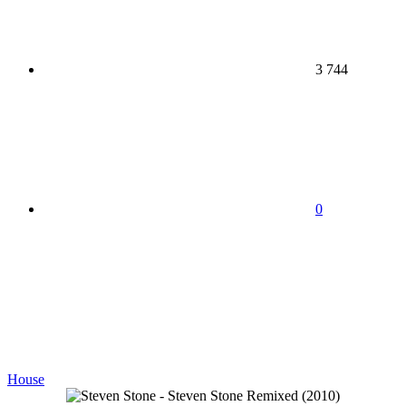
3 744
0
House