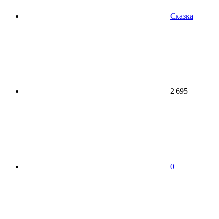
Сказка
2 695
0