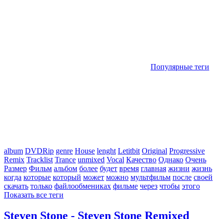
Популярные теги
album
DVDRip
genre
House
lenght
Letitbit
Original
Progressive
Remix
Tracklist
Trance
unmixed
Vocal
Качество
Однако
Очень
Размер
Фильм
альбом
более
будет
время
главная
жизни
жизнь
когда
которые
который
может
можно
мультфильм
после
своей
скачать
только
файлообмениках
фильме
через
чтобы
этого
Показать все теги
Steven Stone - Steven Stone Remixed