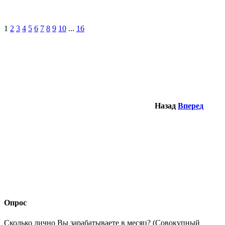
1
2
3
4
5
6
7
8
9
10
...
16
Назад
Вперед
Опрос
Сколько лично Вы зарабатываете в месяц? (Совокупный