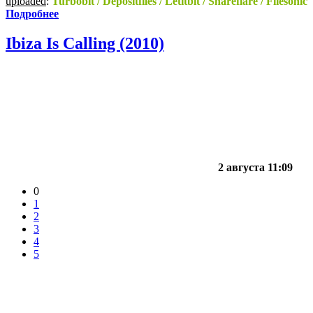
uploaded
:
Turbobit / Depositfiles / Letitbit / Shareflare / Filesonic
Подробнее
Ibiza Is Calling (2010)
2 августа 11:09
0
1
2
3
4
5