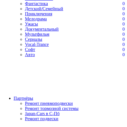
Фантастика
0
Детский/Семейный
0
Приключения
0
Мелодрама
0
Ужасы
0
Документальный
0
Мультфильм
0
Сериалы
0
Vocal-Trance
0
Софт
0
Авто
0
Партнёры
Ремонт пневмоподвески
Ремонт тормозной системы
Japan-Cars в С-Пб
Ремонт подвески