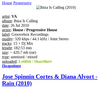
House
Progressive
artist
:
VA
album
: Ibiza Is Calling
date
: 26 Jul 2010
genre
:
House / Progressive House
label
: Groovebox Recordings
quality
: 320 kbps / 44.1 kHz / Joint Stereo
tracks
: 15 + Dj Mix
lenght
: 182:53 min
size
: ~ 420,7 mb (rar)
type
: unmixed / mixed
uploaded
:
Letitbit / Shareflare
Подробнее
Jose Spinnin Cortes & Diana Alvort -
Rain (2010)