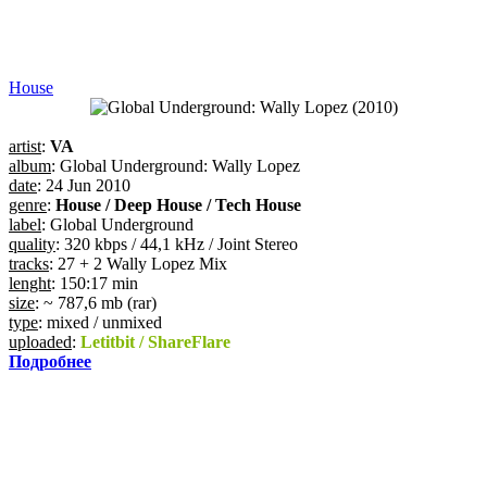
House
artist
:
VA
album
: Global Underground: Wally Lopez
date
: 24 Jun 2010
genre
:
House / Deep House / Tech House
label
: Global Underground
quality
: 320 kbps / 44,1 kHz / Joint Stereo
tracks
: 27 + 2 Wally Lopez Mix
lenght
: 150:17 min
size
: ~ 787,6 mb (rar)
type
: mixed / unmixed
uploaded
:
Letitbit / ShareFlare
Подробнее