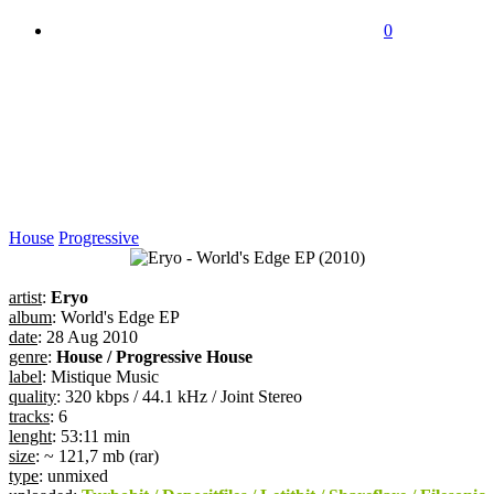
0
House
Progressive
artist
:
Eryo
album
: World's Edge EP
date
: 28 Aug 2010
genre
:
House / Progressive House
label
: Mistique Music
quality
: 320 kbps / 44.1 kHz / Joint Stereo
tracks
: 6
lenght
: 53:11 min
size
: ~ 121,7 mb (rar)
type
: unmixed