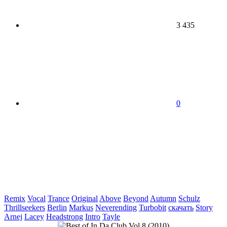
3 435
0
Remix
Vocal
Trance
Original
Above
Beyond
Autumn
Schulz
Thrillseekers
Berlin
Markus
Neverending
Turbobit
скачать
Story
Arnej
Lacey
Headstrong
Intro
Tayle