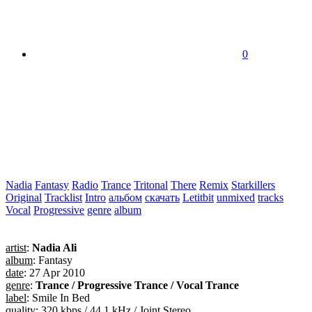
0
Nadia
Fantasy
Radio
Trance
Tritonal
There
Remix
Starkillers
Original
Tracklist
Intro
альбом
скачать
Letitbit
unmixed
tracks
Vocal
Progressive
genre
album
artist
:
Nadia Ali
album
: Fantasy
date
: 27 Apr 2010
genre
:
Trance / Progressive Trance / Vocal Trance
label
: Smile In Bed
quality
: 320 kbps / 44.1 kHz / Joint Stereo