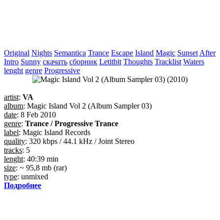
Original
Nights
Semantica
Trance
Escape
Island
Magic
Sunset
After
Intro
Sunny
скачать
сборник
Letitbit
Thoughts
Tracklist
Waters
lenght
genre
Progressive
artist
:
VA
album
: Magic Island Vol 2 (Album Sampler 03)
date
: 8 Feb 2010
genre
:
Trance / Progressive Trance
label
: Magic Island Records
quality
: 320 kbps / 44.1 kHz / Joint Stereo
tracks
: 5
lenght
: 40:39 min
size
: ~ 95,8 mb (rar)
type
: unmixed
Подробнее