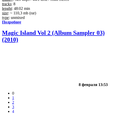
tracks
: 8
lenght
: 48:02 min
size
: ~ 110,3 mb (rar)
type
: unmixed
Подробнее
Magic Island Vol 2 (Album Sampler 03)
(2010)
8 февраля 13:53
0
1
2
3
4