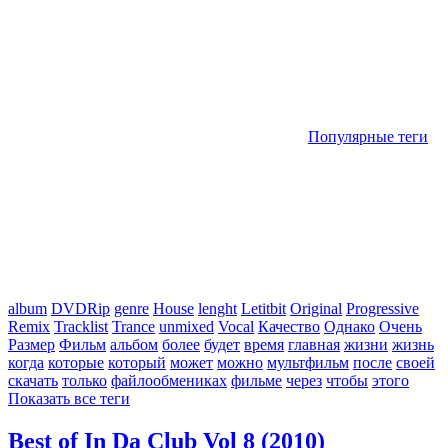
Популярные теги
album
DVDRip
genre
House
lenght
Letitbit
Original
Progressive
Remix
Tracklist
Trance
unmixed
Vocal
Качество
Однако
Очень
Размер
Фильм
альбом
более
будет
время
главная
жизни
жизнь
когда
которые
который
может
можно
мультфильм
после
своей
скачать
только
файлообмениках
фильме
через
чтобы
этого
Показать все теги
Best of In Da Club Vol 8 (2010)