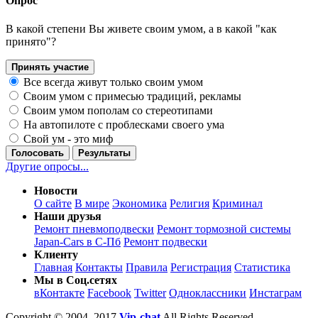
Опрос
В какой степени Вы живете своим умом, а в какой "как
принято"?
Принять участие
Все всегда живут только своим умом
Своим умом с примесью традиций, рекламы
Своим умом пополам со стереотипами
На автопилоте с проблесками своего ума
Свой ум - это миф
Голосовать
Результаты
Другие опросы...
Новости
О сайте
В мире
Экономика
Религия
Криминал
Наши друзья
Ремонт пневмоподвески
Ремонт тормозной системы
Japan-Cars в С-Пб
Ремонт подвески
Клиенту
Главная
Контакты
Правила
Регистрация
Статистика
Мы в Соц.сетях
вКонтакте
Facebook
Twitter
Одноклассники
Инстаграм
Copyright © 2004–2017
Vip-chat
All Rights Reserved.