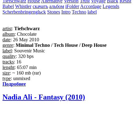
Tiefschwarz
House
Alternative
Version
Trust
Voyage
Black
Resist
Babel
Whistler
скачать
альбом
iFolder
Accordage
Legends
Scherbenbringenglьck
Stones
Intro
Techno
label
artist
:
Tiefschwarz
album
: Chocolate
date
: 26 May 2010
genre
:
Minimal Techno / Tech House / Deep House
label
: Souvenir Music
quality
: 320 bps
tracks
: 16
lenght
: 65:07 min
size
: ~ 160 mb (rar)
type
: unmixed
Подробнее
Nadia Ali - Fantasy (2010)