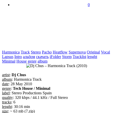
0
Harmonica
Track
Stereo
Pacho
Heatflow
Supernova
Original
Vocal
Lapsus
Intro
альбом
скачать
iFolder
Storm
Tracklist
lenght
Minimal
House
genre
album
artist
:
Dj Chus
album
: Harmonica Track
date
: 28 May 2010
genre
:
Tech House / Minimal
label
: Stereo Productions Spain
quality
: 320 kbps / 44.1 kHz / Full Stereo
tracks
: 6
lenght
: 30:16 min
size
: ~ 63 mb (7.zip)