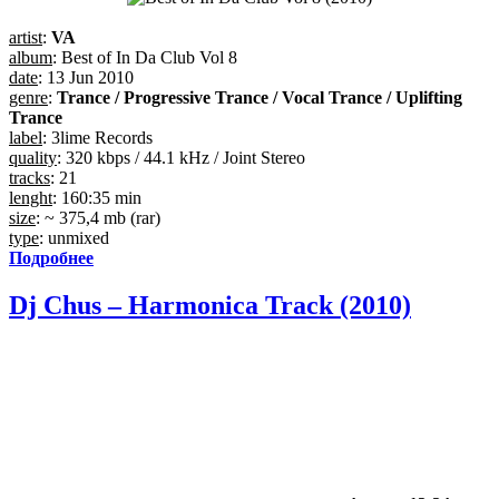
artist
:
VA
album
: Best of In Da Club Vol 8
date
: 13 Jun 2010
genre
:
Trance / Progressive Trance / Vocal Trance / Uplifting
Trance
label
: 3lime Records
quality
: 320 kbps / 44.1 kHz / Joint Stereo
tracks
: 21
lenght
: 160:35 min
size
: ~ 375,4 mb (rar)
type
: unmixed
Подробнее
Dj Chus – Harmonica Track (2010)