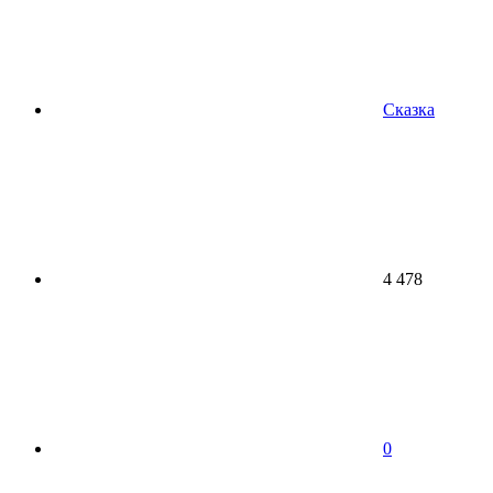
Сказка
4 478
0