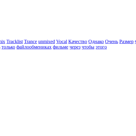
mix
Tracklist
Trance
unmixed
Vocal
Качество
Однако
Очень
Размер
ь
только
файлообмениках
фильме
через
чтобы
этого