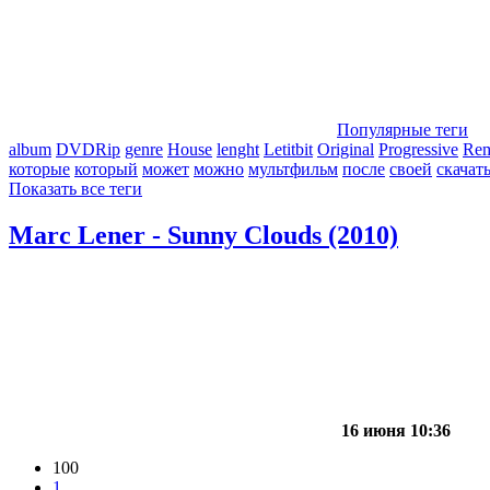
Популярные теги
album
DVDRip
genre
House
lenght
Letitbit
Original
Progressive
Re
которые
который
может
можно
мультфильм
после
своей
скачат
Показать все теги
Marc Lener - Sunny Clouds (2010)
16 июня 10:36
100
1