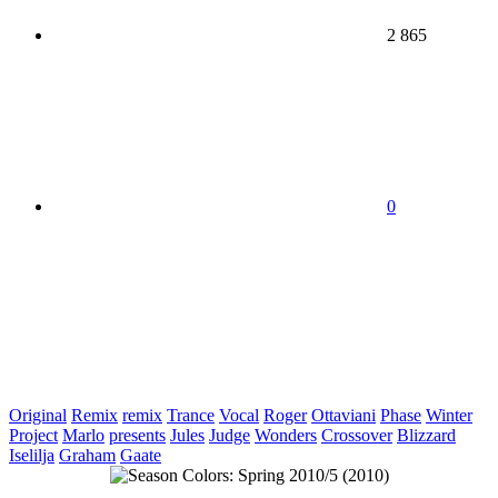
2 865
0
Original
Remix
remix
Trance
Vocal
Roger
Ottaviani
Phase
Winter
Project
Marlo
presents
Jules
Judge
Wonders
Crossover
Blizzard
Iselilja
Graham
Gaate