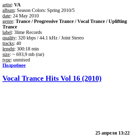
artist
:
VA
album
: Season Colors: Spring 2010/5
date
: 24 May 2010
genre
:
Trance / Progressive Trance / Vocal Trance / Uplifting
Trance
label
: 3lime Records
quality
: 320 kbps / 44.1 kHz / Joint Stereo
tracks
: 40
lenght
: 300:18 min
size
: ~ 693,9 mb (rar)
type
: unmixed
Подробнее
Vocal Trance Hits Vol 16 (2010)
25 апреля 13:22