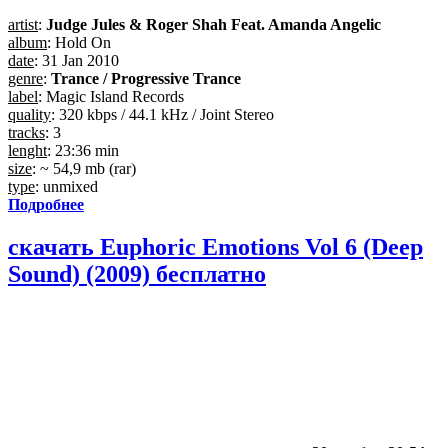
artist
:
Judge Jules & Roger Shah Feat. Amanda Angelic
album
: Hold On
date
: 31 Jan 2010
genre
:
Trance / Progressive Trance
label
: Magic Island Records
quality
: 320 kbps / 44.1 kHz / Joint Stereo
tracks
: 3
lenght
: 23:36 min
size
: ~ 54,9 mb (rar)
type
: unmixed
Подробнее
скачать Euphoric Emotions Vol 6 (Deep
Sound) (2009) бесплатно