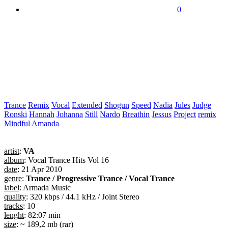
0
Trance
Remix
Vocal
Extended
Shogun
Speed
Nadia
Jules
Judge
Ronski
Hannah
Johanna
Still
Nardo
Breathin
Jessus
Project
remix
Mindful
Amanda
artist
:
VA
album
: Vocal Trance Hits Vol 16
date
: 21 Apr 2010
genre
:
Trance / Progressive Trance / Vocal Trance
label
: Armada Music
quality
: 320 kbps / 44.1 kHz / Joint Stereo
tracks
: 10
lenght
: 82:07 min
size
: ~ 189,2 mb (rar)