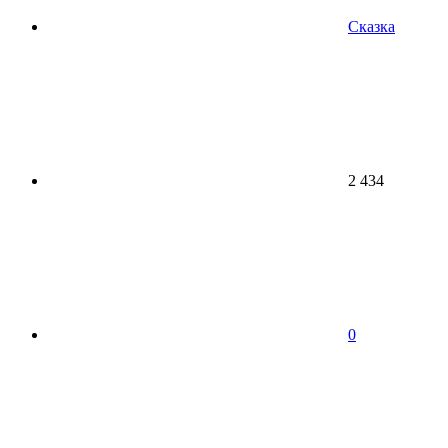
Сказка
2 434
0