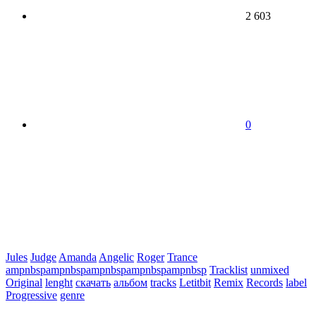
2 603
0
Jules
Judge
Amanda
Angelic
Roger
Trance
ampnbspampnbspampnbspampnbspampnbsp
Tracklist
unmixed
Original
lenght
скачать
альбом
tracks
Letitbit
Remix
Records
label
Progressive
genre