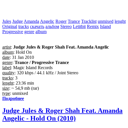
Jules
Judge
Amanda
Angelic
Roger
Trance
Tracklist
unmixed
lenght
Original
tracks
скачать
альбом
Stereo
Letitbit
Remix
Island
Progressive
genre
album
artist
:
Judge Jules & Roger Shah Feat. Amanda Angelic
album
: Hold On
date
: 31 Jan 2010
genre
:
Trance / Progressive Trance
label
: Magic Island Records
quality
: 320 kbps / 44.1 kHz / Joint Stereo
tracks
: 3
lenght
: 23:36 min
size
: ~ 54,9 mb (rar)
type
: unmixed
Подробнее
Judge Jules & Roger Shah Feat. Amanda
Angelic - Hold On (2010)