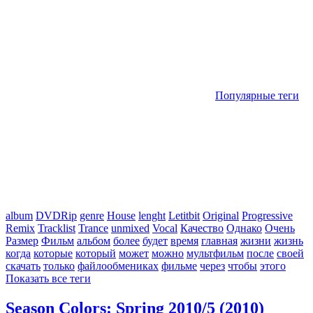
Популярные теги
album
DVDRip
genre
House
lenght
Letitbit
Original
Progressive
Remix
Tracklist
Trance
unmixed
Vocal
Качество
Однако
Очень
Размер
Фильм
альбом
более
будет
время
главная
жизни
жизнь
когда
которые
который
может
можно
мультфильм
после
своей
скачать
только
файлообмениках
фильме
через
чтобы
этого
Показать все теги
Season Colors: Spring 2010/5 (2010)