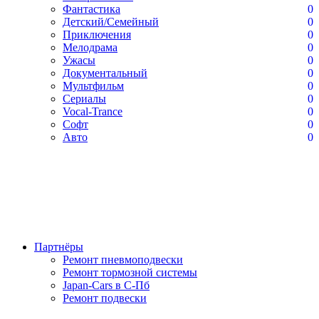
Фантастика
0
Детский/Семейный
0
Приключения
0
Мелодрама
0
Ужасы
0
Документальный
0
Мультфильм
0
Сериалы
0
Vocal-Trance
0
Софт
0
Авто
0
Партнёры
Ремонт пневмоподвески
Ремонт тормозной системы
Japan-Cars в С-Пб
Ремонт подвески