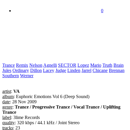
0
Trance
Remix
Nelson
Agnelli
SECTOR
Lopez
Mario
Truth
Brain
Jules
Ordinary
Dillon
Lacey
Judge
Linden
Jarrel
Chicane
Brennan
Southern
Werner
artist
:
VA
album
: Euphoric Emotions Vol 6 (Deep Sound)
date
: 28 Nov 2009
genre
:
Trance / Progressive Trance / Vocal Trance / Uplifting
Trance
label
: 3lime Records
quality
: 320 kbps / 44.1 kHz / Joint Stereo
tracks
: 23