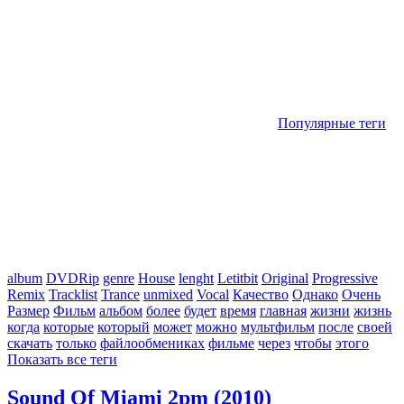
Популярные теги
album
DVDRip
genre
House
lenght
Letitbit
Original
Progressive
Remix
Tracklist
Trance
unmixed
Vocal
Качество
Однако
Очень
Размер
Фильм
альбом
более
будет
время
главная
жизни
жизнь
когда
которые
который
может
можно
мультфильм
после
своей
скачать
только
файлообмениках
фильме
через
чтобы
этого
Показать все теги
Sound Of Miami 2pm (2010)