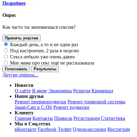
Подробнее
Опрос
Как часто ты занимаешься сексом?
Принять участие
Каждый день, а то и не один раз
Под настроение, 2 раза в неделю
Секса небыло уже очень давно
Мне мама про секс ещё не рассказывала
Голосовать
Результаты
Другие опросы...
Новости
О сайте
В мире
Экономика
Религия
Криминал
Наши друзья
Ремонт пневмоподвески
Ремонт тормозной системы
Japan-Cars в С-Пб
Ремонт подвески
Клиенту
Главная
Контакты
Правила
Регистрация
Статистика
Мы в Соц.сетях
вКонтакте
Facebook
Twitter
Одноклассники
Инстаграм