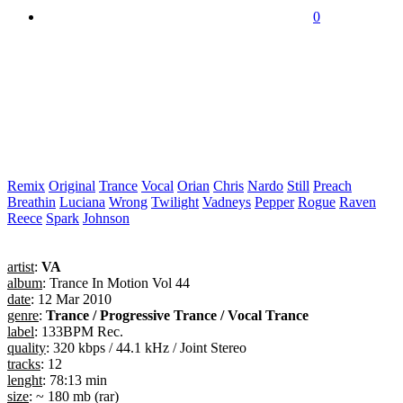
0
Remix
Original
Trance
Vocal
Orian
Chris
Nardo
Still
Preach
Breathin
Luciana
Wrong
Twilight
Vadneys
Pepper
Rogue
Raven
Reece
Spark
Johnson
artist
:
VA
album
: Trance In Motion Vol 44
date
: 12 Mar 2010
genre
:
Trance / Progressive Trance / Vocal Trance
label
: 133BPM Rec.
quality
: 320 kbps / 44.1 kHz / Joint Stereo
tracks
: 12
lenght
: 78:13 min
size
: ~ 180 mb (rar)