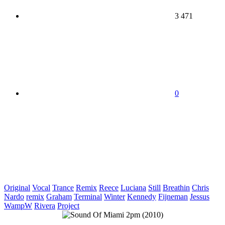
3 471
0
Original
Vocal
Trance
Remix
Reece
Luciana
Still
Breathin
Chris
Nardo
remix
Graham
Terminal
Winter
Kennedy
Fijneman
Jessus
WampW
Rivera
Project