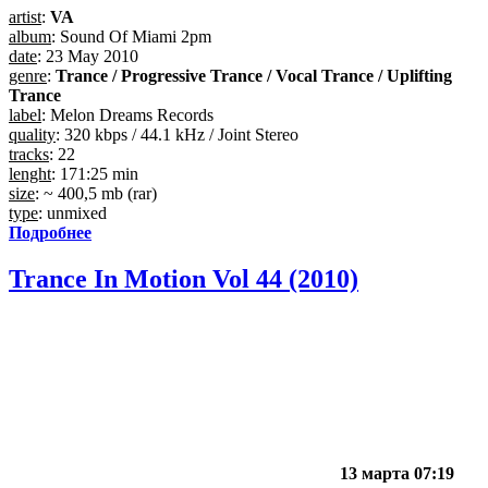
artist
:
VA
album
: Sound Of Miami 2pm
date
: 23 May 2010
genre
:
Trance / Progressive Trance / Vocal Trance / Uplifting
Trance
label
: Melon Dreams Records
quality
: 320 kbps / 44.1 kHz / Joint Stereo
tracks
: 22
lenght
: 171:25 min
size
: ~ 400,5 mb (rar)
type
: unmixed
Подробнее
Trance In Motion Vol 44 (2010)
13 марта 07:19