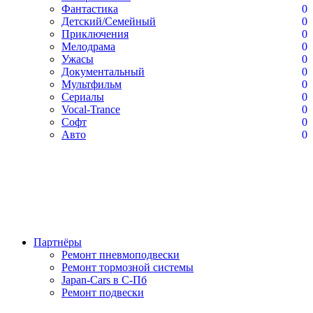
Фантастика
0
Детский/Семейный
0
Приключения
0
Мелодрама
0
Ужасы
0
Документальный
0
Мультфильм
0
Сериалы
0
Vocal-Trance
0
Софт
0
Авто
0
Партнёры
Ремонт пневмоподвески
Ремонт тормозной системы
Japan-Cars в С-Пб
Ремонт подвески