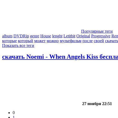
Популярные теги
album
DVDRip
genre
House
lenght
Letitbit
Original
Progressive
Re
которые
который
может
можно
мультфильм
после
своей
скачат
Показать все теги
скачать Noemi - When Angels Kiss беспл
27 ноября 22:51
0
1