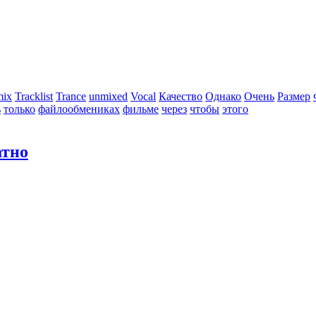
mix
Tracklist
Trance
unmixed
Vocal
Качество
Однако
Очень
Размер
ь
только
файлообмениках
фильме
через
чтобы
этого
атно