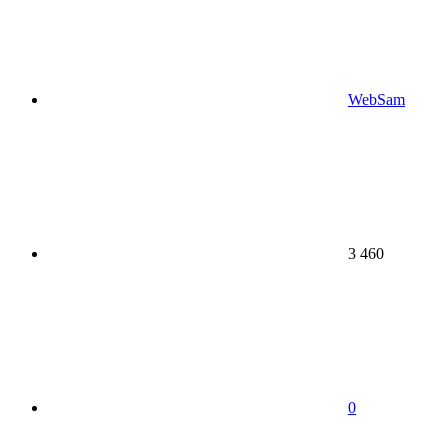
WebSam
3 460
0