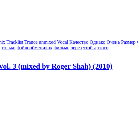
mix
Tracklist
Trance
unmixed
Vocal
Качество
Однако
Очень
Размер
ь
только
файлообмениках
фильме
через
чтобы
этого
Vol. 3 (mixed by Roger Shah) (2010)