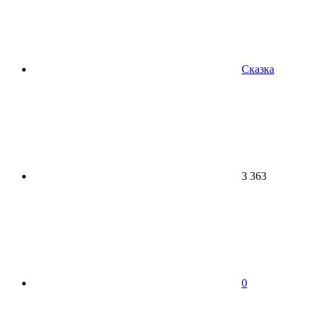
Сказка
3 363
0