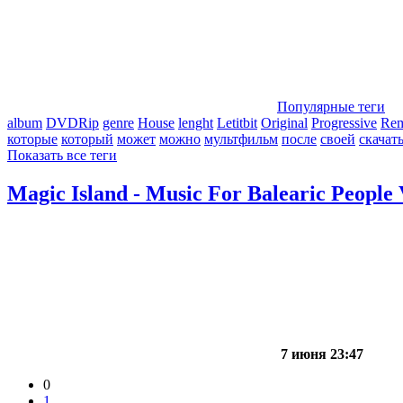
Популярные теги
album
DVDRip
genre
House
lenght
Letitbit
Original
Progressive
Re
которые
который
может
можно
мультфильм
после
своей
скачат
Показать все теги
Magic Island - Music For Balearic People 
7 июня 23:47
0
1