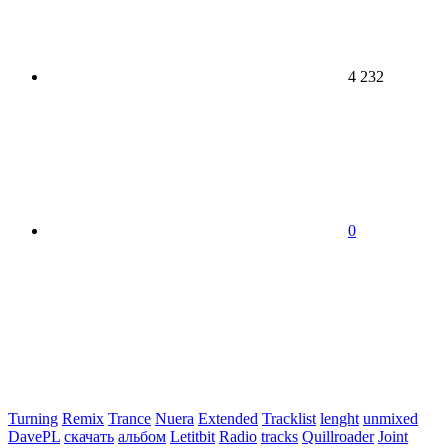
4 232
0
Turning
Remix
Trance
Nuera
Extended
Tracklist
lenght
unmixed
DavePL
скачать
альбом
Letitbit
Radio
tracks
Quillroader
Joint