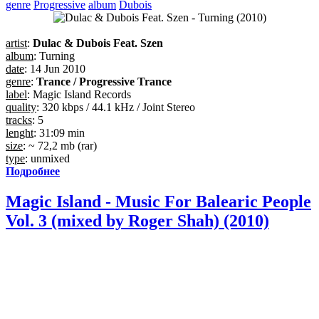
genre
Progressive
album
Dubois
artist
:
Dulac & Dubois Feat. Szen
album
: Turning
date
: 14 Jun 2010
genre
:
Trance / Progressive Trance
label
: Magic Island Records
quality
: 320 kbps / 44.1 kHz / Joint Stereo
tracks
: 5
lenght
: 31:09 min
size
: ~ 72,2 mb (rar)
type
: unmixed
Подробнее
Magic Island - Music For Balearic People
Vol. 3 (mixed by Roger Shah) (2010)