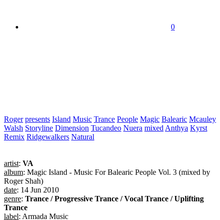
0
Roger
presents
Island
Music
Trance
People
Magic
Balearic
Mcauley
Walsh
Storyline
Dimension
Tucandeo
Nuera
mixed
Anthya
Kyrst
Remix
Ridgewalkers
Natural
artist
:
VA
album
: Magic Island - Music For Balearic People Vol. 3 (mixed by
Roger Shah)
date
: 14 Jun 2010
genre
:
Trance / Progressive Trance / Vocal Trance / Uplifting
Trance
label
: Armada Music