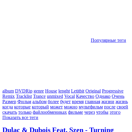
Популярные теги
album
DVDRip
genre
House
lenght
Letitbit
Original
Progressive
Remix
Tracklist
Trance
unmixed
Vocal
Качество
Однако
Очень
Размер
Фильм
альбом
более
будет
время
главная
жизни
жизнь
когда
которые
который
может
можно
мультфильм
после
своей
скачать
только
файлообмениках
фильме
через
чтобы
этого
Показать все теги
Dulac & Dubois Feat. Szen - Turning