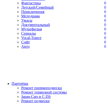
Фантастика
0
Детский/Семейный
0
Приключения
0
Мелодрама
0
Ужасы
0
Документальный
0
Мультфильм
0
Сериалы
0
Vocal-Trance
0
Софт
0
Авто
0
Партнёры
Ремонт пневмоподвески
Ремонт тормозной системы
Japan-Cars в С-Пб
Ремонт подвески